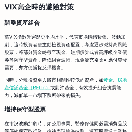
VIX高企時的避險對策
調整資產組合
當VIX指數升穿歷史平均水平，代表市場情緒緊張、波動加
劇，這時投資者應主動檢視資產配置，考慮逐步減持高風險
股票，將部分資金轉移至現金、短期債券或者高評級企業債
券等防守型資產，降低組合波幅。現金流充裕除可應付突發
需要，亦方便捕捉反彈機會。
同時，分散投資至與股市相關性較低的資產，如
黃金
、
房地
產信託基金（REITs）
或對沖基金，有效提升組合抗震能
力，減低單一市場下跌所帶來的損失。
增持保守型股票
在市況波動加劇時，如公用事業、醫療保健同必需消費品股
等傳統保守型行業，往往表現較為抗跌。這類股票通常業務