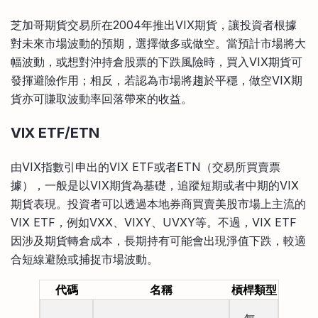
芝加哥期貨交易所在2004年推出VIX期貨，讓投資者根據
對未來市場波動的預期，選擇做多或做空。當預計市場將大
幅波動，或想對沖持倉股票的下跌風險時，買入VIX期貨可
發揮避險作用；相反，若認為市場將趨於平穩，做空VIX期
貨亦可賺取波動率回落帶來的收益。
VIX ETF/ETN
由VIX指數引申出的VIX ETF或者ETN（交易所買賣票
據），一般是以VIX期貨為基礎，追蹤短期或者中期的VIX
期貨表現。投資者可以透過本地券商買賣美股市場上主流的
VIX ETF，例如VXX、VIXY、UVXY等。不過，VIX ETF
因涉及期貨轉倉成本，長期持有可能會出現淨值下跌，較適
合短線避險或捕捉市場波動。
代碼
名稱
槓桿類型