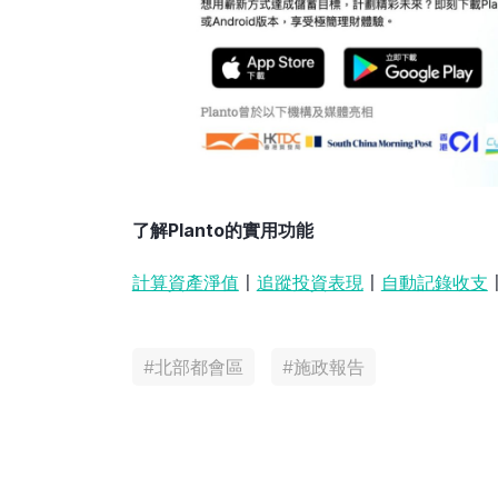
了解Planto的實用功能
計算資產淨值
〡
追蹤投資表現
〡
自動記錄收支
#
北部都會區
#
施政報告