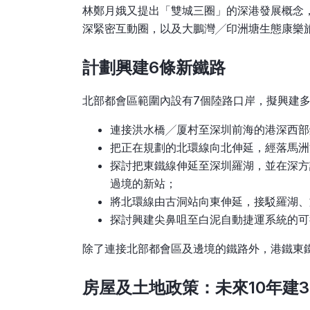
林鄭月娥又提出「雙城三圈」的深港發展概念
深緊密互動圈，以及大鵬灣╱印洲塘生態康樂
計劃興建6條新鐵路
北部都會區範圍內設有7個陸路口岸，擬興建
連接洪水橋╱厦村至深圳前海的港深西部
把正在規劃的北環線向北伸延，經落馬洲
探討把東鐵線伸延至深圳羅湖，並在深方
過境的新站；
將北環線由古洞站向東伸延，接駁羅湖、
探討興建尖鼻咀至白泥自動捷運系統的可
除了連接北部都會區及邊境的鐵路外，港鐵東
房屋及土地政策：未來10年建