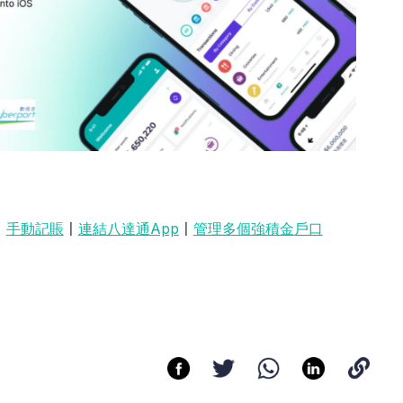
〡
手動記賬
〡
連結八達通App
〡
管理多個強積金戶口