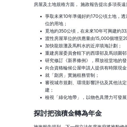
房屋及土地規格方面， 施政報告提出多項長
爭取未來10年準備好約170公頃土地，透
位的用地；
覓地約350公頃，在未來10年可興建約3
渡性房屋單位的供應量由15,000個增至20
加快龍鼓灘及馬料水的近岸填海計劃；
重建房屋委員會轄下的西環邨及馬頭圍邨
研究修訂《新界條例》，釋放祖堂地的發
向合資格輪候公屋申請人提供有時限現金
就「劏房」實施租務管制；
審視城市規劃、環境影響評估及其他法定
建；
檢視「綠化地帶」，以物色具潛力可發展
探討把強積金轉為年金
施政報告提到，下一個立法年度政府將推動修