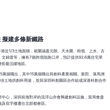
住 擬建多條新鐵路
香港近1/3土地面積，範圍涵蓋元朗、天水圍、粉嶺、上水、古
文錦渡等，擁有7個跨境陸路口岸，預計提供92.6萬住宅單
增長最活躍地區。
5萬個職位，其中15萬個職位與創科產業相關。新田、落馬洲
公頃土地供創科用途，並與深圳科創園區合作組成深港科創合作
業中心，深圳前海對岸的流浮山亦會興建創科設施，當局會盡
施及寫字樓遷往北部都會區。