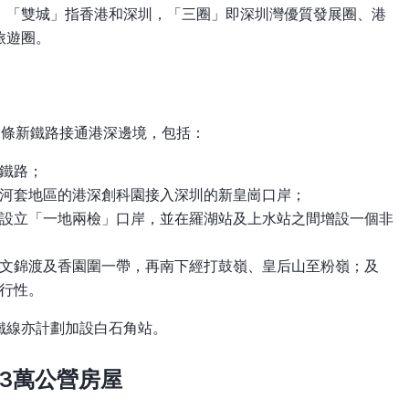
，「雙城」指香港和深圳，「三圈」即深圳灣優質發展圈、港
旅遊圈。
多條新鐵路接通港深邊境，包括：
鐵路；
河套地區的港深創科園接入深圳的新皇崗口岸；
設立「一地兩檢」口岸，並在羅湖站及上水站之間增設一個非
文錦渡及香園圍一帶，再南下經打鼓嶺、皇后山至粉嶺；及
行性。
鐵線亦計劃加設白石角站。
33萬公營房屋