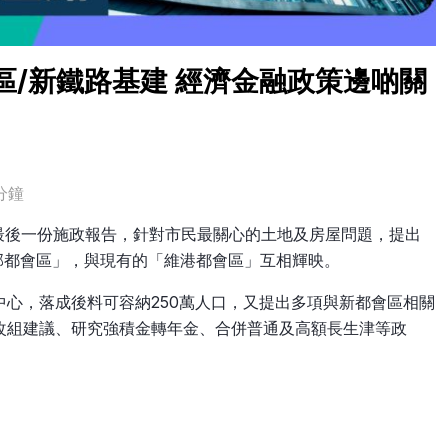
區/新鐵路基建 經濟金融政策邊啲關
分鐘
任內最後一份施政報告，針對市民最關心的土地及房屋問題，提出
部都會區」，與現有的「維港都會區」互相輝映。
心，落成後料可容納250萬人口，又提出多項與新都會區相關
改組建議、研究強積金轉年金、合併普通及高額長生津等政