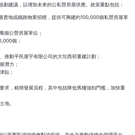
遠規劃建議，以增加未來的公私營房屋供應。政策重點包括：
過賣地或鐵路物業招標，提供可興建約100,000個私營房屋單
3萬個公營房屋單位；
,000個；
、推動平民屋宇有限公司的大坑西邨重建計劃；
展潛力；
津貼；
要求，精簡發展流程，其中包括降低舊樓強拍門檻，加快重
土地。
例以落實取消強積會對沖安排，並全力推動強積金管理平台