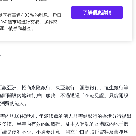
了解優惠詳情
動享有高達4.83%的利息。戶口
150個市場進行交易。操作簡
匯、債券和基金。
？
工銀亞洲、招商永隆銀行、東亞銀行、滙豐銀行、恒生銀行等
遙距開設內地銀行戶口服務，不過透過「在港見證」只能開設
地消費的港人。
口不需內地居住證明，年滿18歲的港人只需到銀行的香港分行提出
身份證、半年內有效的回鄉證、及本人登記的香港或內地手機
手續是便利不少。不過要注意，開立戶口的賬戶資料及業務均