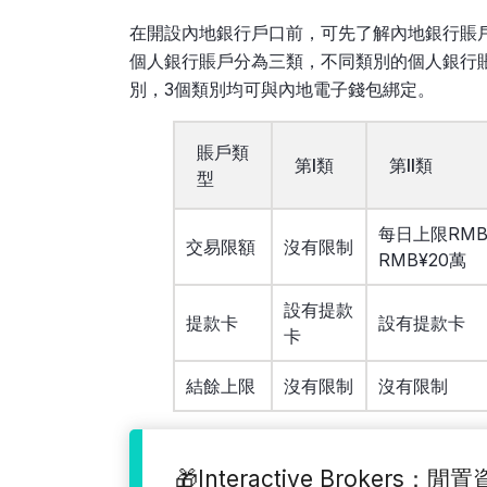
在開設內地銀行戶口前，可先了解內地銀行賬
個人銀行賬戶分為三類，不同類別的個人銀行
別，3個類別均可與內地電子錢包綁定。
賬戶類
第I類
第II類
型
每日上限RMB
交易限額
沒有限制
RMB¥20萬
設有提款
提款卡
設有提款卡
卡
結餘上限
沒有限制
沒有限制
🎁Interactive Brokers：