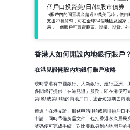
個戶口投資美/日/韓股市債券
IB賬戶內的閒置現金超過10萬美元時，便自
支援27種貨幣，可在全球34個地區及國家，
易，一個賬戶可買賣股票、期權、期貨、外
香
港人如何開設內地銀行賬戶
在港見證開
設內地銀行賬戶
攻略
現時香港有中國銀行、大新銀行、建行亞洲、
多間銀行提供「在港見證」服務，即在港便可
第II類或第III類的內地戶口，適合短短期去内
透過「在港見證」服務申請II類或第III類戶
申請，同時帶備所需文件，包括香港永久居民
號碼便可完成手續，對比要親身到內地開戶的