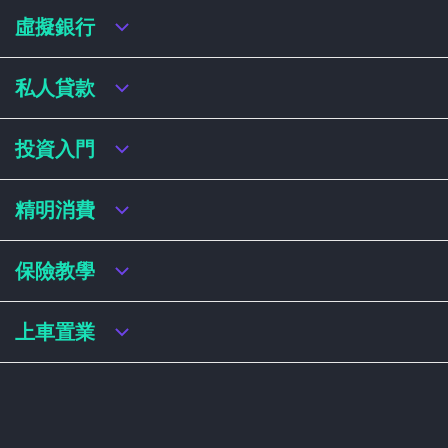
虛擬銀行
虛擬銀行迎新優惠
私人貸款
虛擬銀行存款利率比較
虛擬銀行銀扣賬卡 / 信用卡
私人貸款年利率比較
投資入門
虛擬銀行貸款
網上即批貸款
結餘轉戶
港股戶口收費及迎新優惠
精明消費
稅務貸款
美股戶口收費及迎新優惠
循環貸款
基金平台比較
網購信用卡
保險教學
財務公司貸款
買加密貨幣教學
信用卡迎新優惠比較
NFT入門
飛行里數信用卡
買保險基本概念
上車置業
學生信用卡
儲蓄保險
八達通自動增設信用卡
人壽保險
香港買樓流程
機場貴賓室信用卡
意外保險
居屋懶人包
醫療保險
居屋按揭