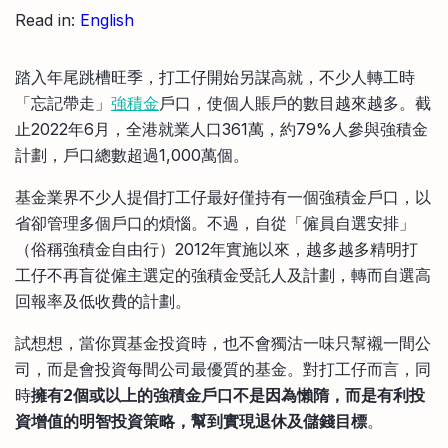
比較定存利率
Read in:
English
手機App與理財資訊
信用卡
比較各種最優惠信用卡
踏入年尾跳槽旺季，打工仔開始另謀高就，不少人轉工時
商業解決方案
「忘記帶走」
強積金
戶口，使個人賬戶的數目越來越多。截
止2022年6月，全港就業人口361萬，約79%人參與強積金
企業服務
計劃，戶口總數超過1,000萬個。
基金業界不少人提倡打工仔最好僅持有一個強積金戶口，以
省卻管理多個戶口的煩惱。不過，自從「僱員自選安排」
（俗稱強積金自由行）2012年實施以來，越多越多精明打
工仔不再盲從僱主選定的強積金受託人及計劃，轉而自選高
回報率及低收費的計劃。
試想想，當你買基金投資時，也不會獨沽一味只幫襯一間公
司，而是會投資每間公司最優質的基金。對打工仔而言，同
時
擁有2個或以上的強積金戶口不是因為懶隋，而是有利投
資增值的明智投資策略，幫到實現退休及儲錢目標
。