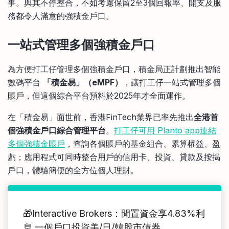
事。與其不停整合，不如考慮保留2至3個回報率、開支及服
務都令人滿意的強積金戶口。
一站式管理多個強積金戶口
為方便打工仔管理多個強積金戶口，積金局正計劃推出智能
數碼平台
「積金易」（eMPF）
，讓打工仔一站式管理多個
賬戶，但這個綜合平台預料於2025年才全面運作。
在「積金易」面世前，香港FinTech業界已率先推出
全港首
個強積金戶口綜合管理平台
。
打工仔可用 Planto app連結
多個強積金賬戶
，查詢各個賬戶的基金組合、累算權益、盈
虧；應用程式可同時整合用戶的信用卡、投資、貸款及按揭
戶口，體驗簡便的全方位個人理財。
🎁Interactive Brokers：閒置資金享4.83%利
息 一個戶口投資美/日/韓股市債券