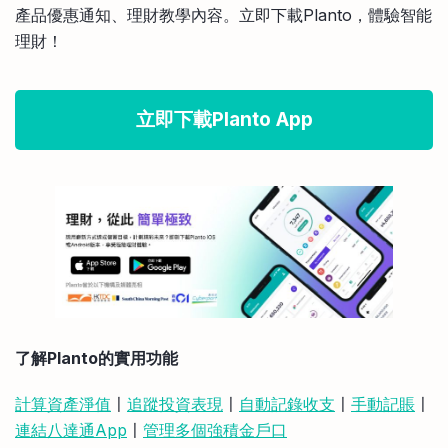
產品優惠通知、理財教學內容。立即下載Planto，體驗智能
理財！
立即下載Planto App
了解Planto的實用功能
計算資產淨值
〡
追蹤投資表現
〡
自動記錄收支
〡
手動記賬
〡
連結八達通App
〡
管理多個強積金戶口