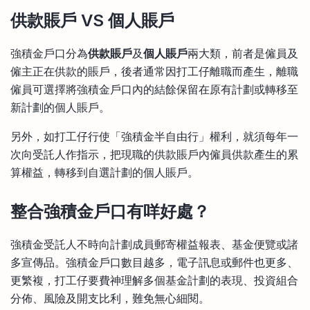
供款賬戶 VS 個人賬戶
強積金戶口分為
供款賬戶
及
個人賬戶
兩大類，前者是僱員及
僱主正在供款的賬戶，後者通常因打工仔離職而產生，離職
僱員可選擇將強積金戶口內的結餘保留在原有計劃或轉移至
新計劃的個人賬戶。
另外，如打工仔行使「強積金半自由行」權利，就須每年一
次向受託人作指示，把現職的供款賬戶內僱員供款產生的累
算權益，轉移到自選計劃的個人賬戶。
整合強積金戶口有咩好處？
強積金受託人不時向計劃成員郵寄權益報表、基金便覽或諸
多宣傳品。強積金戶口數目越多，電子訊息或郵件也更多、
更繁複，打工仔要費神理解多個基金計劃的表現、投資組合
分佈、風險及開支比利，難免無心細閱。