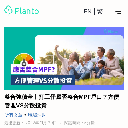
EN
|
繁
Planto功能
計劃買樓
工具
計劃買樓第一步
全功能記賬
管理及分析所有戶口
私人貸款
關於我們
管理MPF戶口
年利率/APR/年息比較
一次過管理所有強積金戶口
投資戶口 (美股)
申請清卡數/私人貸款
比較最抵美股投資戶口
Academy
CreFIT x Planto推廣優惠
投資戶口 (港股)
整合強積金〡打工仔應否整合MPF戶口？方便
比較最抵港股投資戶口
投資加密貨幣
管理VS分散投資
Marketplace
比較最抵Crypto交易所
所有文章
»
職場理財
月供股票計劃
比較最抵月供計劃戶口
其他網站
最後更新： 2022年 11月 20日
•
閱讀時間：5分鐘
定期存款