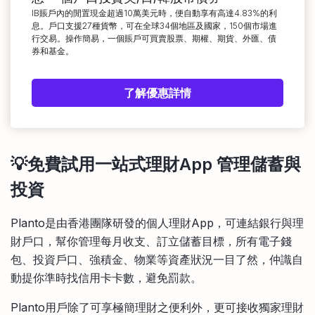
IB賬戶內的閒置現金超過10萬美元時，便自動享有高達4.83%的利
息。戶口支援27種貨幣，可在全球34個地區及國家，150個市場進
行交易。操作簡易，一個賬戶可買賣股票、期權、期貨、外匯、債
券和基金。
了解優惠詳情
💡免費試用一站式理財App 管理儲蓄與
投資
Planto是由香港團隊研發的個人理財App，可連結銀行與理
財戶口，幫你管理每月收支、訂立儲蓄目標，所有電子錢
包、投資戶口、強積金、物業等資產狀況一目了然，仲識自
動提你準時找信用卡卡數，避免罰款。
Planto用戶除了可享極簡理財之便利外，更可接收獨家理財