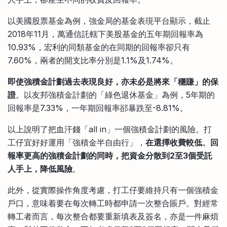
以美國股票基金為例，強金局的基金表現平台顯示，截止
2018年11月，萬通信託轄下美股基金的五年期回報率為
10.93%，宏利的同類基金的在同期的回報率卻只有
7.60%，兩者的開支比率分別是1.1%及1.74%。
即使強積金計劃過去表現良好，亦未必是將來「穩賺」的保
證
。以友邦強積金計劃的「綠色退休基金」為例，5年期的
回報率是7.33%，一年期回報率郤暴跌至-8.81%。
以上說明了把血汗錢「all in」一個強積金計劃的風險。打
工仔宜好好運用「強積金半自由行」，
在選擇收費較低、回
報率更高的強積金計劃的同時，把資金分散到2至3個受託
人手上，降低風險
。
此外，從實際操作角度考慮，打工仔要維持只有一個強積金
戶口，意味着要在每次轉工時都申請一次整合賬戶。對經常
轉工者而言，每次整合都要重新填表及簽名，亦是一件麻煩