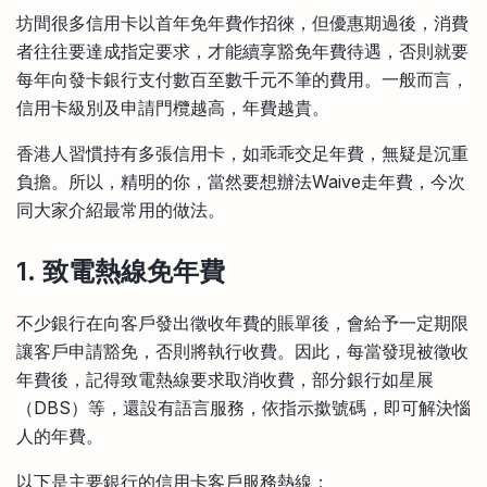
比較定存利率
坊間很多信用卡以首年免年費作招徠，但優惠期過後，消費
手機App與理財資訊
信用卡
者往往要達成指定要求，才能續享豁免年費待遇，否則就要
比較各種最優惠信用卡
每年向發卡銀行支付數百至數千元不筆的費用。一般而言，
商業解決方案
信用卡級別及申請門欖越高，年費越貴。
香港人習慣持有多張信用卡，如乖乖交足年費，無疑是沉重
企業服務
負擔。所以，精明的你，當然要想辦法Waive走年費，今次
同大家介紹最常用的做法。
1. 致電熱線免年費
不少銀行在向客戶發出徵收年費的賬單後，會給予一定期限
讓客戶申請豁免，否則將執行收費。因此，每當發現被徵收
年費後，記得致電熱線要求取消收費，部分銀行如星展
（DBS）等，還設有語言服務，依指示撳號碼，即可解決惱
人的年費。
以下是主要銀行的信用卡客戶服務熱線：