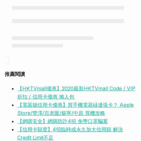
推薦閱讀
【HKTVmall優惠】2020最新HKTVmall Code / VIP
折扣 / 信用卡優惠 懶人包
【電器舖信用卡優惠】買手機電器碌邊張卡？ Apple
Store/豐澤/百老匯/蘇寧/中原 買機攻略
【網購安全】網購防詐4招 免墮口罩騙案
【信用卡額度】4招臨時或永久加大信用額 解決
Credit Limit不足