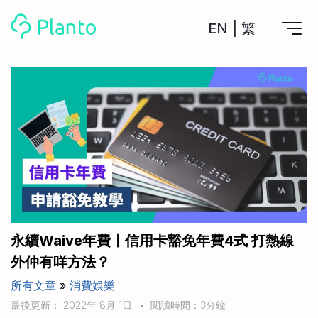
EN
|
繁
Planto功能
計劃買樓
工具
計劃買樓第一步
全功能記賬
管理及分析所有戶口
私人貸款
關於我們
管理MPF戶口
年利率/APR/年息比較
一次過管理所有強積金戶口
投資戶口 (美股)
申請清卡數/私人貸款
比較最抵美股投資戶口
Academy
CreFIT x Planto推廣優惠
投資戶口 (港股)
永續Waive年費〡信用卡豁免年費4式 打熱線
比較最抵港股投資戶口
投資加密貨幣
外仲有咩方法？
Marketplace
比較最抵Crypto交易所
所有文章
»
消費娛樂
月供股票計劃
比較最抵月供計劃戶口
其他網站
最後更新： 2022年 8月 1日
•
閱讀時間：3分鐘
定期存款