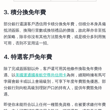
3. 積分換免年費
部分銀行還讓客戶憑信用卡積分換免年費，但積分本身具備
抵消簽賬、換飛行里數或換領禮品的價值，故此舉亦非至抵
的策略，除非你沒有其他方法豁免年費，或是積分多到用無
可用，否則不宜用這一招。
4. 特選客戶免年費
除了完成簽賬額以外，客戶還可用其他條件換取免年費待
遇。以
美國運通國泰航空尊尚信用卡
為例，續期時擁有馬可
孛羅會銀卡或以上會籍級別，可享下年度年費豁免優惠。部
分銀行則向較高級別理財戶口的持有人，提供年費豁免待
遇。
即使你未能符合以上任何一種豁免資格，在被要求繳付年費