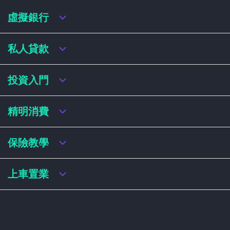
虛擬銀行
虛擬銀行迎新優惠
私人貸款
虛擬銀行存款利率比較
虛擬銀行銀扣賬卡 / 信用卡
私人貸款年利率比較
投資入門
虛擬銀行貸款
網上即批貸款
結餘轉戶
港股戶口收費及迎新優惠
精明消費
稅務貸款
美股戶口收費及迎新優惠
循環貸款
基金平台比較
網購信用卡
保險教學
財務公司貸款
買加密貨幣教學
信用卡迎新優惠比較
NFT入門
飛行里數信用卡
買保險基本概念
上車置業
學生信用卡
儲蓄保險
八達通自動增設信用卡
人壽保險
香港買樓流程
機場貴賓室信用卡
意外保險
居屋懶人包
醫療保險
居屋按揭