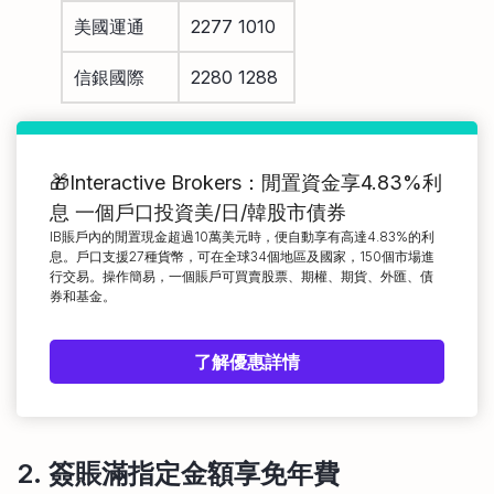
美國運通
2277 1010
信銀國際
2280 1288
🎁Interactive Brokers：閒置資金享4.83%利
息 一個戶口投資美/日/韓股市債券
IB賬戶內的閒置現金超過10萬美元時，便自動享有高達4.83%的利
息。戶口支援27種貨幣，可在全球34個地區及國家，150個市場進
行交易。操作簡易，一個賬戶可買賣股票、期權、期貨、外匯、債
券和基金。
了解優惠詳情
2. 簽賬滿指定金額享免年費