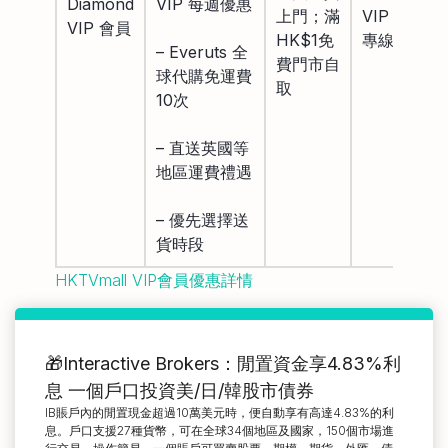
Diamond
VIP 每週優惠
上門；滿
VIP 電話
VIP 會員
HK$1免
專線
– Everuts 全
費門市自
球代購免運費
取
10次
– 直送英國等
地區運費禮遇
– 優先選擇送
貨時段
HKTVmall VIP會員優惠詳情
🎁Interactive Brokers：閒置資金享4.83%利
息 一個戶口投資美/日/韓股市債券
IB賬戶內的閒置現金超過10萬美元時，便自動享有高達4.83%的利
息。戶口支援27種貨幣，可在全球34個地區及國家，150個市場進