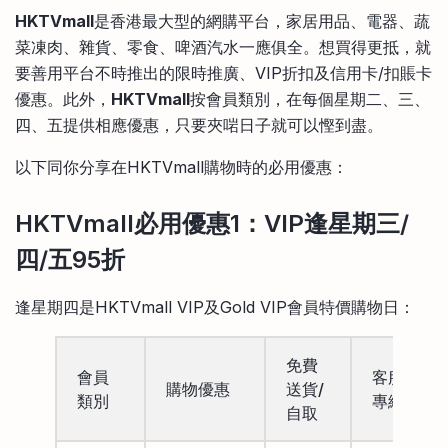
比較定存利率
HKTVmall
是香港最大型的網購平台，家居用品、電器、蔬
手機App與理財資訊
信用卡
菜凍肉、雜貨、零食、啤酒汽水一應俱全。想買得更抵，就
比較各種最優惠信用卡
要善用平台不時推出的限時推廣、VIP折扣及信用卡/扣賬卡
商業解決方案
優惠。此外，
HKTVmall
按會員類別，在每個星期二、三、
四、五提供相應優惠，只要夾啱日子就可以慳到盡。
企業服務
以下同你分享在HKTVmall購物時的必用優惠：
HKTVmall必用優惠1：VIP逢星期三/
四/五95折
逢星期四是HKTVmall VIP及Gold VIP會員特價購物日：
免費
會員
客服
購物優惠
送貨/
類別
專線
自取