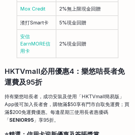
Mox Credit
2%無上限現金回贈
渣打Smart卡
5%現金回贈
安信
EarnMORE信
2%現金回贈
用卡
HKTVmall必用優惠4：樂悠咭長者免
運費及95折
持有樂悠咭長者，成功安裝及使用「HKTVmall簡易版」
App後可加入長者會，購物滿$50享有門市自取免運費；買
滿$200免運費優惠。每逢星期三使用長者惠優碼
「
SENIOR95
」享95折。
⭐精選：信用卡迎新優惠及簽賬獎賞