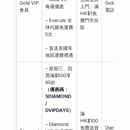
Gold VIP
Gold VIP
每週優惠
上門；滿
會員
電話專線
HK$1免
– Everuts 全
費門市自
球代購免運費
取
5次
– 直送英國等
地區運費禮遇
– 星期三、四
買滿$500享
95折
（
優惠碼：
5DIAMOND
/
DVIPDAY5）
滿
HK$100
– Diamond
免費送貨
Diamond