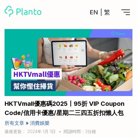
EN
|
繁
Planto功能
計劃買樓
工具
計劃買樓第一步
全功能記賬
管理及分析所有戶口
私人貸款
關於我們
管理MPF戶口
年利率/APR/年息比較
一次過管理所有強積金戶口
投資戶口 (美股)
申請清卡數/私人貸款
比較最抵美股投資戶口
Academy
CreFIT x Planto推廣優惠
投資戶口 (港股)
HKTVmall優惠碼2025〡95折 VIP Coupon
比較最抵港股投資戶口
投資加密貨幣
Code/信用卡優惠/星期二三四五折扣懶人包
Marketplace
比較最抵Crypto交易所
所有文章
»
消費娛樂
月供股票計劃
比較最抵月供計劃戶口
其他網站
最後更新： 2024年 1月 1日
•
閱讀時間：3分鐘
定期存款