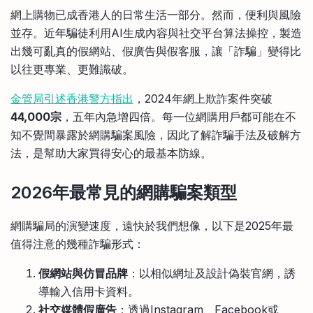
比較定存利率
網上購物已成香港人的日常生活一部分。然而，便利與風險
手機App與理財資訊
信用卡
並存。近年騙徒利用AI生成內容與社交平台算法操控，製造
比較各種最優惠信用卡
出幾可亂真的假網站、假廣告與假客服，讓「詐騙」變得比
商業解決方案
以往更專業、更難識破。
金管局引述香港警方指出
，2024年網上欺詐案件突破
企業服務
44,000宗
，五年內急增四倍。每一位網購用戶都可能在不
知不覺間暴露於網購騙案風險，因此了解詐騙手法及破解方
法，是幫助大家買得安心的最基本防線。
2026年最常見的網購騙案類型
網購騙局的演變速度，遠快於我們想像，以下是2025年最
值得注意的幾種詐騙形式：
假網站與仿冒品牌
：以相似網址及設計偽裝官網，誘
導輸入信用卡資料。
社交媒體假廣告
：透過Instagram、Facebook或