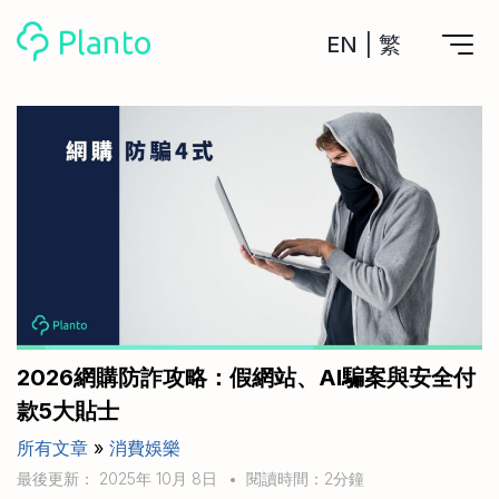
EN
|
繁
Planto功能
計劃買樓
工具
計劃買樓第一步
全功能記賬
管理及分析所有戶口
私人貸款
關於我們
管理MPF戶口
年利率/APR/年息比較
一次過管理所有強積金戶口
投資戶口 (美股)
申請清卡數/私人貸款
比較最抵美股投資戶口
Academy
CreFIT x Planto推廣優惠
投資戶口 (港股)
2026網購防詐攻略：假網站、AI騙案與安全付
比較最抵港股投資戶口
投資加密貨幣
款5大貼士
Marketplace
比較最抵Crypto交易所
所有文章
»
消費娛樂
月供股票計劃
比較最抵月供計劃戶口
其他網站
最後更新： 2025年 10月 8日
•
閱讀時間：2分鐘
定期存款