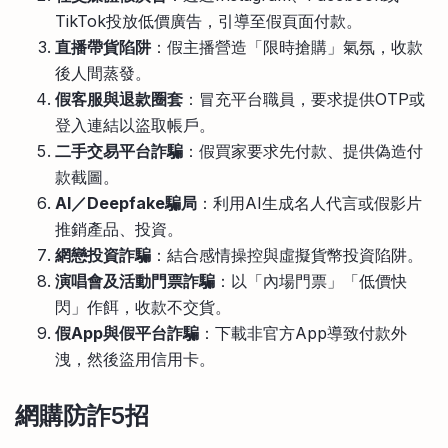
TikTok投放低價廣告，引導至假頁面付款。
直播帶貨陷阱
：假主播營造「限時搶購」氣氛，收款
後人間蒸發。
假客服與退款圈套
：冒充平台職員，要求提供OTP或
登入連結以盜取帳戶。
二手交易平台詐騙
：假買家要求先付款、提供偽造付
款截圖。
AI／Deepfake騙局
：利用AI生成名人代言或假影片
推銷產品、投資。
網戀投資詐騙
：結合感情操控與虛擬貨幣投資陷阱。
演唱會及活動門票詐騙
：以「內場門票」「低價快
閃」作餌，收款不交貨。
假App與假平台詐騙
：下載非官方App導致付款外
洩，然後盜用信用卡。
網購防詐5招