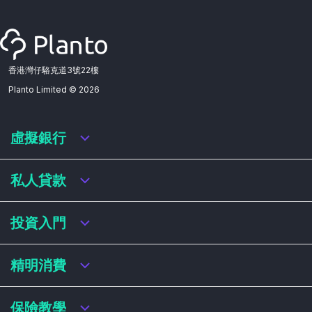
香港灣仔駱克道3號22樓
Planto Limited ©
2026
虛擬銀行
虛擬銀行迎新優惠
私人貸款
虛擬銀行存款利率比較
虛擬銀行銀扣賬卡 / 信用卡
私人貸款年利率比較
投資入門
虛擬銀行貸款
網上即批貸款
結餘轉戶
港股戶口收費及迎新優惠
精明消費
稅務貸款
美股戶口收費及迎新優惠
循環貸款
基金平台比較
網購信用卡
保險教學