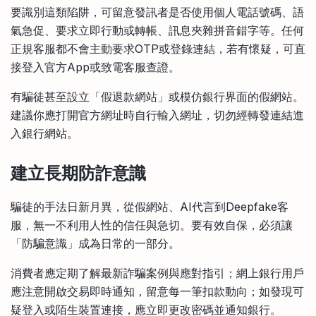
要識別這類陷阱，可留意發訊者是否使用個人電話號碼、語
氣急促、要求立即行動或轉帳、訊息夾雜拼音錯字等。任何
正規客服都不會主動要求OTP或登錄連結，若有懷疑，可直
接登入官方App或致電客服查證。
有騙徒甚至設立「假退款網站」或模仿銀行界面的假網站。
建議你應打開官方網址時自行輸入網址，切勿經轉發連結進
入銀行網站。
建立長期防詐意識
騙徒的手法日新月異，從假網站、AI代言到Deepfake客
服，無一不利用人性的信任與急切。要有效自保，必須讓
「防騙意識」成為日常的一部分。
消費者應定期了解最新詐騙案例與應對指引；網上銀行用戶
應注意開啟交易即時通知，留意每一筆扣款動向；如發現可
疑登入或陌生裝置連接，應立即更改密碼並通知銀行。