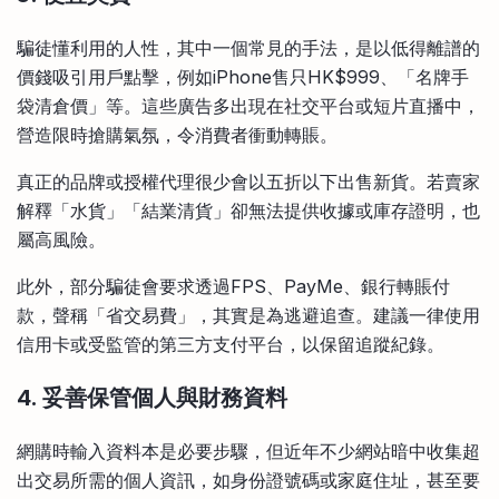
騙徒懂利用的人性，其中一個常見的手法，是以低得離譜的
價錢吸引用戶點擊，例如iPhone售只HK$999、「名牌手
袋清倉價」等。這些廣告多出現在社交平台或短片直播中，
營造限時搶購氣氛，令消費者衝動轉賬。
真正的品牌或授權代理很少會以五折以下出售新貨。若賣家
解釋「水貨」「結業清貨」卻無法提供收據或庫存證明，也
屬高風險。
此外，部分騙徒會要求透過FPS、PayMe、銀行轉賬付
款，聲稱「省交易費」，其實是為逃避追查。建議一律使用
信用卡或受監管的第三方支付平台，以保留追蹤紀錄。
4. 妥善保管個人與財務資料
網購時輸入資料本是必要步驟，但近年不少網站暗中收集超
出交易所需的個人資訊，如身份證號碼或家庭住址，甚至要