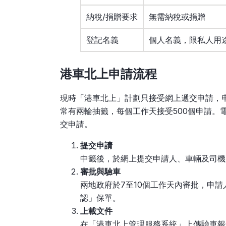
納稅/捐贈要求
無需納稅或捐贈
登記名義
個人名義，限私人用
港車北上
申請流程
現時「港車北上」計劃只接受網上遞交申請，
常有兩輪抽籤，每個工作天接受500個申請。
交申請。
提交申請
中籤後，於網上提交申請人、車輛及司機
審批與驗車
兩地政府於7至10個工作天內審批，申
認」保單。
上載文件
在「港車北上管理服務系統」上傳驗車報