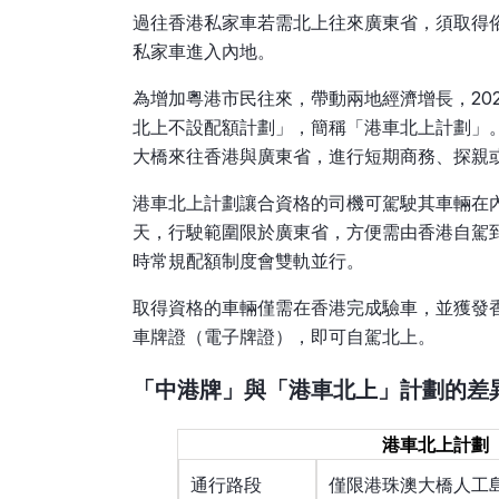
過往香港私家車若需北上往來廣東省，須取得
私家車進入內地。
為增加粵港市民往來，帶動兩地經濟增長，20
北上不設配額計劃」，簡稱「港車北上計劃」
大橋來往香港與廣東省，進行短期商務、探親
港車北上計劃讓合資格的司機可駕駛其車輛在內地
天，行駛範圍限於廣東省，方便需由香港自駕
時常規配額制度會雙軌並行。
取得資格的車輛僅需在香港完成驗車，並獲發
車牌證（電子牌證），即可自駕北上。
「中港牌」與「港車北上」計劃的差
港車北上計劃
通行路段
僅限港珠澳大橋人工