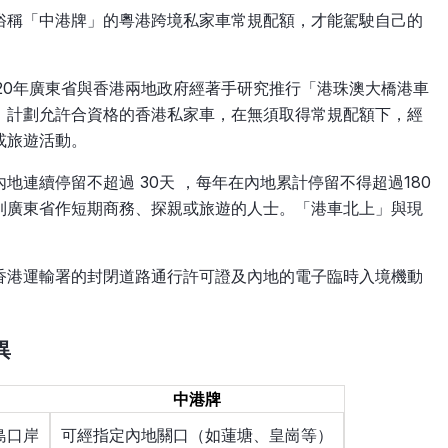
俗稱「中港牌」的粵港跨境私家車常規配額，才能駕駛自己的
20年廣東省與香港兩地政府經著手研究推行「港珠澳大橋港車
。計劃允許合資格的香港私家車，在無須取得常規配額下，經
或旅遊活動。
連續停留不超過 30天 ，每年在內地累計停留不得超過180
到廣東省作短期商務、探親或旅遊的人士。「港車北上」與現
香港運輸署的封閉道路通行許可證及內地的電子臨時入境機動
異
中港牌
島口岸
可經指定內地關口（如蓮塘、皇崗等）