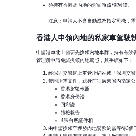
須持有香港及內地的駕駛執照/駕駛證。
注意：申請人不會自動成為指定司機，需
香
港人申領內地的私家車駕駛
申請港車北上需要先換領內地車牌，持有有效
管理所申請免試換領內地駕照，其手續如下：
經深圳交警網上車管所網站或「深圳交警
帶同所需文件，親身前往廣東省內指定公
香港駕駛執照
香港身份證
回鄉證
體檢報告
4張白底証件相
由申請換領至獲發內地駕照約需等待3個