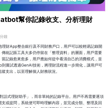
Chatbot幫你記錄收支、分析理財
3分鐘
或其他理財App整合銀行及不同財務戶口，用戶可以較輕易記錄開
，傳統記賬工具大多仍停留在「整理資料」的層面，用戶需要
。當記錄愈來愈多，用戶應如何從中看清自己的消費模式，並
to則嘗試透過GenAI技術，將理財流程進一步簡化，讓用戶可
賬、追蹤支出，以至理解個人財務狀況。
一個「對話式理財助手」，而非單純的記錄平台。用戶不再需要逐項
開支或提問，系統便可即時理解內容，並完成分類、整理及回