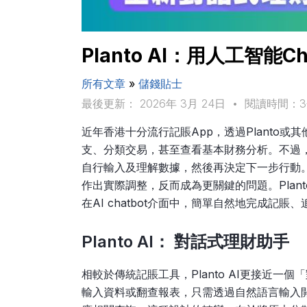
Planto AI：用人工智能
所有文章
»
儲錢貼士
最後更新： 2026年 3月 24日
•
閱讀時間：
近年香港十分流行記賬App，透過Planto
支、分類交易，甚至查看基本財務分析。不過
自行輸入及理解數據，然後再決定下一步行動
作出實際調整，反而成為更關鍵的問題。Plan
在AI chatbot介面中，簡單自然地完成記
Planto AI： 對話式理財助手
相較於傳統記賬工具，Planto AI更接近
輸入資料或翻查報表，只需透過自然語言輸入