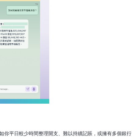
戶。假如你平日較少時間整理開支、難以持續記賬，或擁有多個銀行