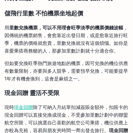
儲飛行里數
不怕機票坐地起價
用
里數兌換機票，可以不用理會旺季淡季的機票價錢波幅
，
因傳統的機票銷售，會愈靠近出發日期，或是愈靠近旅行旺
季，機票的價格就愈貴，里數兌換就沒有這個煩惱。如你是
喜愛乘搭商務艙的人，那參加里數計劃就十分適合你。
但如要兌換旺季熱門旅遊地點的機票，因可兌換的機位供應
有數量限制，亦要與多人競爭，需要預早兌換，可能要提早
1年才有機會換到，這會是麻煩之一。
現金回贈
靈活不受限
現時
現金回贈
除了可納入月結單扣減簽賬金額外，扣賬卡的
現金回贈可以直接兌換成現金，不受參加里數計劃中的聯盟
航空所限，可以挑選自己喜歡的航空公司乘搭，機位供應上
亦較為充裕，容易與朋友夾時間一齊出發去旅行。
現金回贈