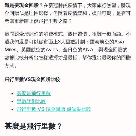
還是要現金回贈？
在新冠肺炎疫情下，大家旅行無望，賺現
比較定存利率
手機App與理財資訊
信用卡
金回贈似是理性選擇，但隨着疫情緩和，復飛可期，是否可
比較各種最優惠信用卡
考慮重新踏上儲飛行里數之路？
商業解決方案
這問題牽涉到你的消費模式、旅行習慣，很難一概而論。不
過我們還是可以從市面上3大里數計劃：國泰航空的Asia
企業服務
Miles、英國航空的Avios、全日空的ANA，與現金回贈的
數據比較分析出怎樣選擇才是最抵，幫你選出最啱你的回贈
方式。
飛行里數VS現金回贈比較
甚麼是飛行里數
里數計劃比較
飛行里數 VS 現金回贈 優缺點比較
甚麼是飛行里數
？