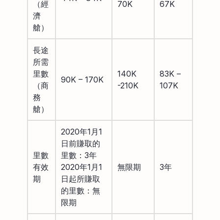
（經
70K
67K
濟
艙）
長途
所需
里數
140K
83K –
90K – 170K
（商
-210K
107K
務
艙）
2020年1月1
日前賺取的
里數
里數：3年
有效
2020年1月1
無限期
3年
期
日起所賺取
的里數：無
限期