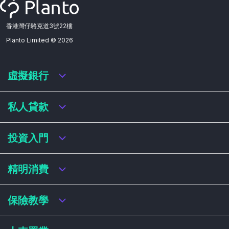
香港灣仔駱克道3號22樓
Planto Limited ©
2026
虛擬銀行
虛擬銀行迎新優惠
私人貸款
虛擬銀行存款利率比較
虛擬銀行銀扣賬卡 / 信用卡
私人貸款年利率比較
投資入門
虛擬銀行貸款
網上即批貸款
結餘轉戶
港股戶口收費及迎新優惠
精明消費
稅務貸款
美股戶口收費及迎新優惠
循環貸款
基金平台比較
網購信用卡
保險教學
財務公司貸款
買加密貨幣教學
信用卡迎新優惠比較
NFT入門
飛行里數信用卡
買保險基本概念