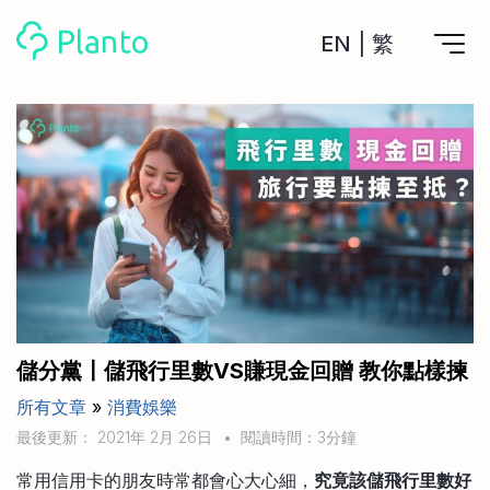
EN
|
繁
Planto功能
計劃買樓
工具
計劃買樓第一步
全功能記賬
管理及分析所有戶口
私人貸款
關於我們
管理MPF戶口
年利率/APR/年息比較
一次過管理所有強積金戶口
投資戶口 (美股)
申請清卡數/私人貸款
比較最抵美股投資戶口
Academy
CreFIT x Planto推廣優惠
投資戶口 (港股)
儲分黨〡儲飛行里數VS賺現金回贈 教你點樣揀
比較最抵港股投資戶口
投資加密貨幣
所有文章
»
消費娛樂
Marketplace
比較最抵Crypto交易所
最後更新： 2021年 2月 26日
•
閱讀時間：3分鐘
月供股票計劃
比較最抵月供計劃戶口
其他網站
常用信用卡的朋友時常都會心大心細，
究竟該儲飛行里數好
定期存款