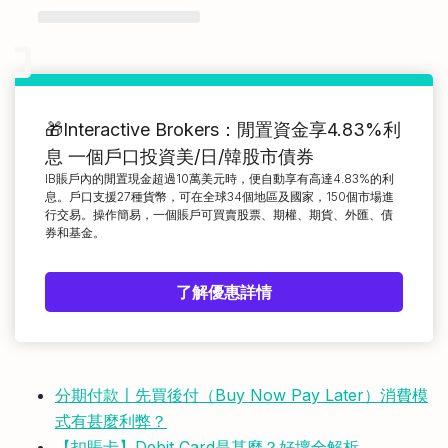
🎁Interactive Brokers：閒置資金享4.83%利
息 一個戶口投資美/日/韓股市債券
IB賬戶內的閒置現金超過10萬美元時，便自動享有高達4.83%的利
息。戶口支援27種貨幣，可在全球34個地區及國家，150個市場進
行交易。操作簡易，一個賬戶可買賣股票、期權、期貨、外匯、債
券和基金。
了解優惠詳情
分期付款〡先買後付（Buy Now Pay Later）消費模
式有甚麼利弊？
【扣賬卡】Debit Card是甚麼？好壞全解析