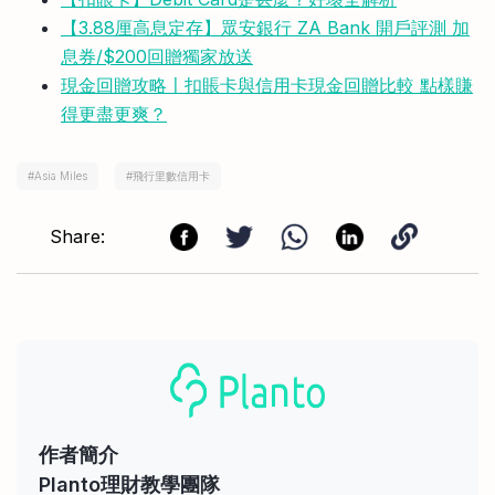
【3.88厘高息定存】眾安銀行 ZA Bank 開戶評測 加
息券/$200回贈獨家放送
現金回贈攻略〡扣賬卡與信用卡現金回贈比較 點樣賺
得更盡更爽？
#
Asia Miles
#
飛行里數信用卡
Share:
作者簡介
Planto理財教學團隊