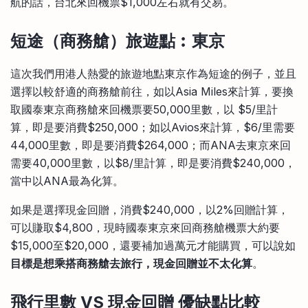
航的話，台北來回機票$1,000左右就有交易。
短途
（商務艙）
旅遊點︰東京
這次我們用港人熱愛的旅遊地點東京作為短途的例子，並且
選擇以較舒適的商務艙前往，如以Asia Miles來計算，要換
取國泰東京商務艙來回機票要50,000里數，以 $5/里計
算，即是要消費$250,000；如以Avios來計算，$6/里需要
44,000里數，即是要消費$264,000；而ANA去東京來回
需要40,000里數，以$8/里計算，即是要消費$240,000，
當中以ANA最為化算。
如果是選擇現金回贈，消費$240,000，以2%回贈計算，
可以賺取$4,800，現時國泰東京來回商務艙機票大約要
$15,000至$20,000，還要補加過萬元才能購買，可以說如
目標是想乘搭
商務艙去
旅行，現金回贈並不太化算
。
飛行里數
VS
現金回贈
優缺點比較