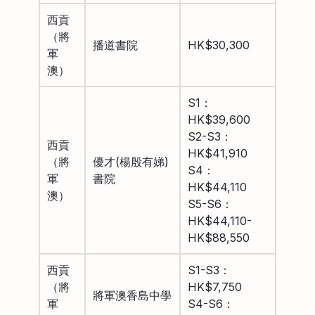
西貢
（將
播道書院
HK$30,300
軍
澳）
S1：
HK$39,600
S2-S3：
西貢
HK$41,910
（將
優才(楊殷有娣)
S4：
軍
書院
HK$44,110
澳）
S5-S6：
HK$44,110-
HK$88,550
西貢
S1-S3：
（將
HK$7,750
將軍澳香島中學
軍
S4-S6：