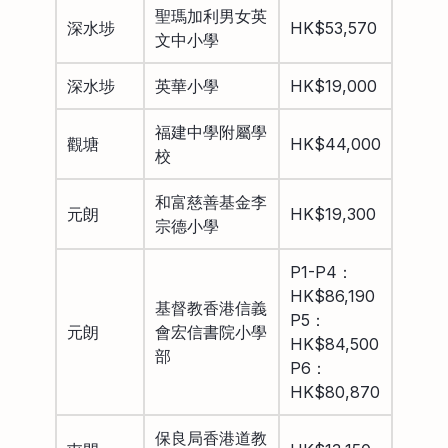
聖瑪加利男女英
深水埗
HK$53,570
文中小學
深水埗
英華小學
HK$19,000
福建中學附屬學
觀塘
HK$44,000
校
和富慈善基金李
元朗
HK$19,300
宗德小學
P1-P4：
HK$86,190
基督教香港信義
P5：
元朗
會宏信書院小學
HK$84,500
部
P6：
HK$80,870
保良局香港道教