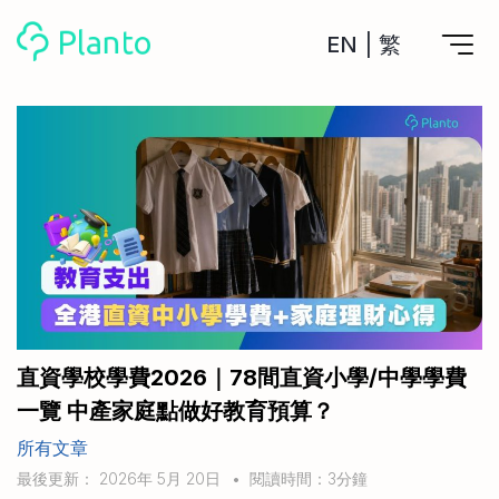
EN
|
繁
Planto功能
計劃買樓
工具
計劃買樓第一步
全功能記賬
管理及分析所有戶口
私人貸款
關於我們
管理MPF戶口
年利率/APR/年息比較
一次過管理所有強積金戶口
投資戶口 (美股)
申請清卡數/私人貸款
比較最抵美股投資戶口
Academy
CreFIT x Planto推廣優惠
投資戶口 (港股)
直資學校學費2026｜78間直資小學/中學學費
比較最抵港股投資戶口
投資加密貨幣
一覽 中產家庭點做好教育預算？
Marketplace
比較最抵Crypto交易所
所有文章
月供股票計劃
比較最抵月供計劃戶口
其他網站
最後更新： 2026年 5月 20日
•
閱讀時間：3分鐘
定期存款