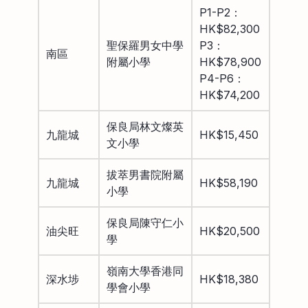
P1-P2：
HK$82,300
聖保羅男女中學
P3：
南區
附屬小學
HK$78,900
P4-P6：
HK$74,200
保良局林文燦英
九龍城
HK$15,450
文小學
拔萃男書院附屬
九龍城
HK$58,190
小學
保良局陳守仁小
油尖旺
HK$20,500
學
嶺南大學香港同
深水埗
HK$18,380
學會小學