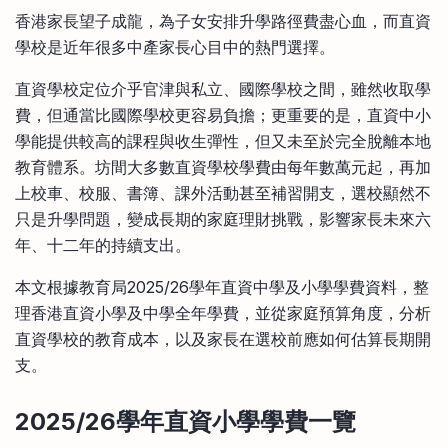
比較定存利率
香港家長望子成龍，為子女安排升學路徑費盡心血，而直資
手機App與理財資訊
信用卡
學校是近年很多中產家長心目中的熱門選擇。
比較各種最優惠信用卡
直資學校定位介乎官津與私立、國際學校之間，雖然收取學
商業解決方案
費，但通當比國際學校更容易負擔；更重要的是，直資中小
學能提供較高的課程與收生彈性，但又未至於完全脫離本地
企業服務
教育體系。坊間大多數直資學校學費由每年數萬元起，再加
上校車、校服、書簿、課外活動甚至補習開支，選校顯然不
只是升學問題，變成長期的家庭理財挑戰，影響家長未來六
年、十二年的持續支出。
本文根據教育局2025/26學年直資中學及小學學費資料，整
理香港直資小學及中學全年學費，並從家庭預算角度，分析
直資學校的教育成本，以及家長在選校前應如何估算長期開
支。
2025/26學年直資小學學費一覽