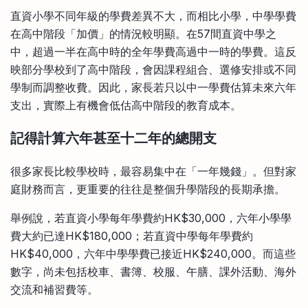
直資小學不同年級的學費差異不大，而相比小學，中學學費
在高中階段「加價」的情況較明顯。在57間直資中學之
中，超過一半在高中時的全年學費高過中一時的學費。這反
映部分學校到了高中階段，會因課程組合、選修安排或不同
學制而調整收費。因此，家長若只以中一學費估算未來六年
支出，實際上有機會低估高中階段的教育成本。
記得計算六年甚至十二年的總開支
很多家長比較學校時，最容易集中在「一年幾錢」。但對家
庭財務而言，更重要的往往是整個升學階段的長期承擔。
舉例說，若直資小學每年學費約HK$30,000，六年小學學
費大約已達HK$180,000；若直資中學每年學費約
HK$40,000，六年中學學費已接近HK$240,000。而這些
數字，尚未包括校車、書簿、校服、午膳、課外活動、海外
交流和補習費等。