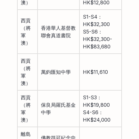
澳）
HK$12,800
S1-S4：
西貢
HK$32,300
（將
香港華人基督教
S5-S6：
軍
聯會真道書院
HK$32,300-
澳）
HK$83,680
西貢
（將
萬鈞匯知中學
HK$11,610
軍
澳）
西貢
S1-S3：
（將
保良局羅氏基金
HK$19,800
軍
中學
S4-S6：
澳）
HK$24,000
離島
佛教筏可紀念中