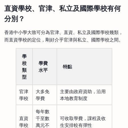
直資學校、官津、私立及國際學校有何
分別？
香港中小學大致可分為官津、直資、私立及國際學校幾類，
而直資學校的定位，剛好介乎官津與私立、國際學校之間。
學
校
學費
特點
類
水平
型
官津
大多免
主要由政府資助，沿用
學校
學費
本地教育制度
每年數
直資
千至數
可收取學費，課程及收
學校
萬元不
生安排較有彈性