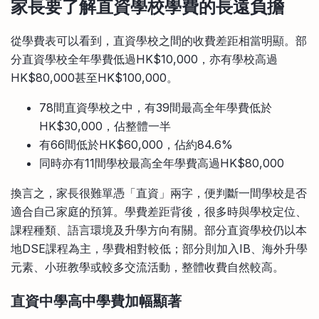
家長要了解直資學校學費的長遠負擔
從學費表可以看到，直資學校之間的收費差距相當明顯。部
分直資學校全年學費低過HK$10,000，亦有學校高過
HK$80,000甚至HK$100,000。
78間直資學校之中，有39間最高全年學費低於
HK$30,000，佔整體一半
有66間低於HK$60,000，佔約84.6%
同時亦有11間學校最高全年學費高過HK$80,000
換言之，家長很難單憑「直資」兩字，便判斷一間學校是否
適合自己家庭的預算。學費差距背後，很多時與學校定位、
課程種類、語言環境及升學方向有關。部分直資學校仍以本
地DSE課程為主，學費相對較低；部分則加入IB、海外升學
元素、小班教學或較多交流活動，整體收費自然較高。
直資中學高中學費加幅顯著