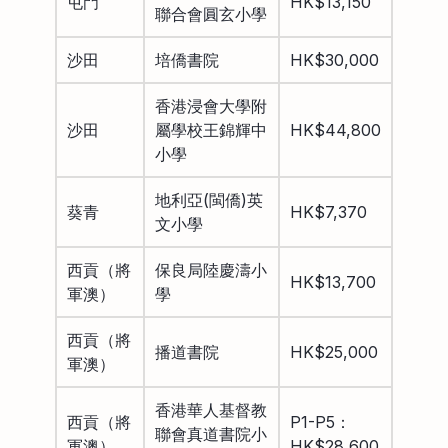
屯門
HK$13,150
聯合會圓玄小學
沙田
培僑書院
HK$30,000
香港浸會大學附
沙田
屬學校王錦輝中
HK$44,800
小學
地利亞(閩僑)英
葵青
HK$7,370
文小學
西貢（將
保良局陸慶濤小
HK$13,700
軍澳）
學
西貢（將
播道書院
HK$25,000
軍澳）
香港華人基督教
西貢（將
P1-P5：
聯會真道書院小
軍澳）
HK$28,600