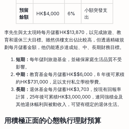
預留
小額突發支
HK$4,000
6%
餘額
出
李先生與太太現時每月儲蓄HK$13,870，以完成旅遊、教
育和退休三大目標。雖然供樓支出佔比較高，但透過精確規
劃每月儲蓄金額，他仍能逐步達成短、中、長期財務目標。
短期：
每年儲到旅遊基金，並確保家庭生活品質不受
影響。
中期：
教育基金每月儲蓄HK$$6,000，8 年後可累積
約HK$731,000，足以支付私立學校學費。
長期：
退休基金每月儲蓄HK$3,703，按現有回報率
計算，25年後可累積HK$3,000,000，連同強積金及
其他退休幅利與被動收入，可望有穩定的退休生活。
用積極正面的心態執行理財預算