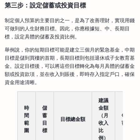
第三步：設定儲蓄或投資目標
制定個人預算的主要目的之一，是為了改善理財，實現用錢
可做到的人生財務目標。因此，你應根據短、中、長期目
標，設定具體的儲蓄及投資比例。
舉例說，你的短期目標可能是建立三個月的緊急基金，中期
目標是儲到買樓的首期，長期目標則包括退休或子女教育基
金。設定目標後，可以將這些目標轉化為每月具體的儲蓄金
額或投資款項，並在收入到賬後，即時存入指定戶口，確保
資金用途清晰。
建議
時
儲
金額
間
蓄
（月
每月儲
目標總金額
範
目
收入
蓄金額
圍
標
比
例）