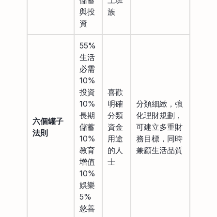
與投
族
資
55%
生活
必需
10%
投資
喜歡
10%
明確
分類細緻，強
長期
分類
化理財規劃，
六個罐子
儲蓄
資金
可建立多重財
法則
10%
用途
務目標，同時
教育
的人
兼顧生活品質
增值
士
10%
娛樂
5%
慈善