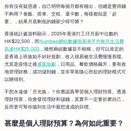
比較定存利率
你有沒有疑惑過，自己明明每個月都有糧出，但總是覺得錢
手機App與理財資訊
信用卡
不夠用？食飯、搭車、交租、還卡數，每樣都似是「必
比較各種最優惠信用卡
要」，結果月底剩低的錢卻少得可憐？
商業解決方案
香港統計處資料顯示，2025年香港打工仔月薪中位數約
HK$22,500，而
Numbeo網站數據指香港平均每月生活費
企業服務
高達HK$25,000
，雖然兩組數據並不相稱，但可以肯定的
是香港上班族如不好好規劃，收入很易被生活費慢慢吞噬。
尤其是疫情之後
通脹加劇
，日用品、餐飲價格飆升，要有效
地管理財務，成功儲到錢，並非單靠隨心所欲的理財模式可
以辦得到。
不想永遠做「月光族」？你應認真學習個人理財預算。透過
理財預算，你會發現理財和儲錢，其實不一定要折磨自己，
反而更可幫你搵到生活中最想達成的目標。
甚麼是個人理財預算？為何如此重要？