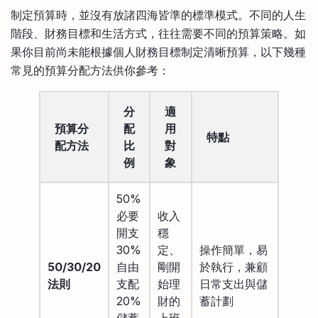
制定預算時，並沒有放諸四海皆準的標準模式。不同的人生
階段、財務目標和生活方式，往往需要不同的預算策略。如
果你目前尚未能根據個人財務目標制定清晰預算，以下幾種
常見的預算分配方法供你參考：
分
適
預算分
配
用
特點
配方法
比
對
例
象
50%
必要
收入
開支
穩
30%
定、
操作簡單，易
50/30/20
自由
剛開
於執行，兼顧
法則
支配
始理
日常支出與儲
20%
財的
蓄計劃
儲蓄
上班