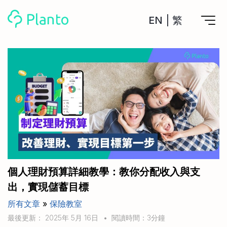
EN
|
繁
Planto功能
計劃買樓
工具
計劃買樓第一步
全功能記賬
管理及分析所有戶口
私人貸款
關於我們
管理MPF戶口
年利率/APR/年息比較
一次過管理所有強積金戶口
投資戶口 (美股)
申請清卡數/私人貸款
比較最抵美股投資戶口
Academy
CreFIT x Planto推廣優惠
投資戶口 (港股)
個人理財預算詳細教學：教你分配收入與支
比較最抵港股投資戶口
投資加密貨幣
出，實現儲蓄目標
Marketplace
比較最抵Crypto交易所
所有文章
»
保險教室
月供股票計劃
比較最抵月供計劃戶口
其他網站
最後更新： 2025年 5月 16日
•
閱讀時間：3分鐘
定期存款