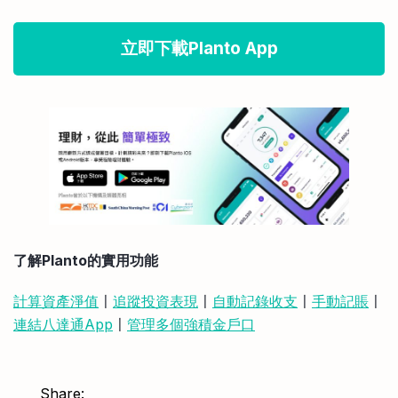
立即下載Planto App
了解Planto的實用功能
計算資產淨值
〡
追蹤投資表現
〡
自動記錄收支
〡
手動記賬
〡
連結八達通App
〡
管理多個強積金戶口
Share: