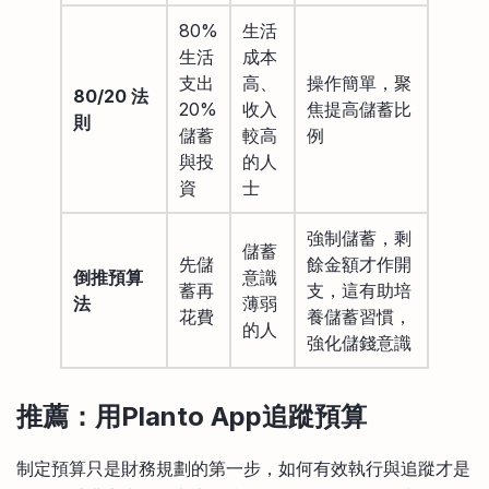
80%
生活
生活
成本
支出
高、
操作簡單，聚
80/20 法
20%
收入
焦提高儲蓄比
則
儲蓄
較高
例
與投
的人
資
士
強制儲蓄，剩
儲蓄
先儲
餘金額才作開
倒推預算
意識
蓄再
支，這有助培
法
薄弱
花費
養儲蓄習慣，
的人
強化儲錢意識
推薦：用Planto App追蹤預算
制定預算只是財務規劃的第一步，如何有效執行與追蹤才是