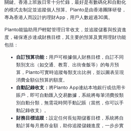
關鍵。香港上班族日常十分忙錄，最好是有數碼化和自動化
的模式去制定並追蹤個人預算。Planto是由香港團隊研發，
專為香港人而設計的理財App，用戶人數超過30萬。
Planto能協助用戶輕鬆管理日常收支，並追蹤儲蓄與投資進
度，確保逐步達成財務目標，其主要的預算及實用理財功能
包括：
自訂預算功能：
用戶可根據個人財務目標，自訂不同
類別支出（如交通、教育、出街食飯等）的每月預
算，Planto可實時追蹤每類支出比例，並以圖表呈現
消費金額佔預算的額度。
自動記錄收支：
將Planto App連結本地銀行或信用卡
賬戶，即可自動匯入交易數據，系統將每筆消費按類
別自動分類，無需花時間手動記賬（當然，你可以手
動記錄收支）。
財務目標追蹤：
設定任何長短期儲蓄目標，系統將自
動計算每月應存金額，助你追蹤儲錢進度，一步步實