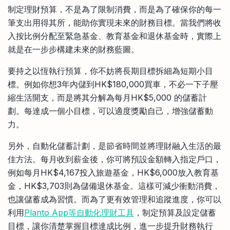
制定理財預算，不是為了限制消費，而是為了確保你的每一
筆支出用得其所，能助你實現未來的財務目標。當我們將收
入按比例分配至緊急基金、教育基金和退休基金時，實際上
就是在一步步構建未來的財務藍圖。
要持之以恆執行預算，你不妨將長期目標拆細為短期小目
標。例如你想3年內儲到HK$180,000買車，不必一下子壓
縮生活開支，而是將其分解為每月HK$5,000 的儲蓄計
劃。每達成一個小目標，可以適度獎勵自己，增強儲蓄動
力。
另外，自動化儲蓄計劃，是節省時間並將理財融入生活的最
佳方法。每月收到薪金後，你可將預設金額轉入指定戶口，
例如每月HK$4,167投入旅遊基金，HK$6,000放入教育基
金，HK$3,703則為儲備退休基金。這樣可減少衝動消費，
也讓儲蓄成為習慣。而為了更有效管理和追蹤進度，你可以
利用
Planto App等自動化理財工具
，制定預算及設定儲蓄
目標，讓你清楚掌握目標達成比例，進一步提升財務執行