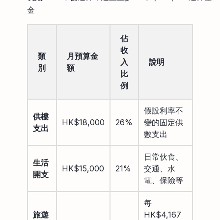
金
佔
收
類
月預算金
入
說明
別
額
比
例
假設利率不
供樓
HK$18,000
26%
變的固定供
支出
數支出
日常伙食、
生活
HK$15,000
21%
交通、水
開支
電、保險等
每
旅遊
HK$4,167