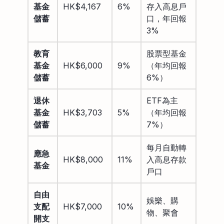
基金
HK$4,167
6%
存入高息戶
儲蓄
口，年回報
3%
教育
股票型基金
基金
HK$6,000
9%
（年均回報
儲蓄
6%）
退休
ETF為主
基金
HK$3,703
5%
（年均回報
儲蓄
7%）
每月自動轉
應急
HK$8,000
11%
入高息存款
基金
戶口
自由
娛樂、購
支配
HK$7,000
10%
物、聚會
開支