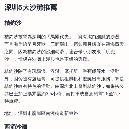
深圳5
大沙灘推薦
桔釣沙
桔釣沙被譽為深圳的「馬爾代夫」，擁有潔白細膩的沙灘，
而且海岸線呈月牙狀，三面環山，宛如新月鑲嵌在碧海藍天
之間。因為桔釣沙的沙細幼滑，適合帶小朋友來「玩泥
沙」，情侶在沙灘上漫步也是不錯的選擇。
桔釣沙除了有玩衝浪、浮潛、摩托艇、香蕉船等水上活動
外，因旁邊有遊艇會，可提供租風帆和遊艇出海服務，算是
桔釣沙較有特色的活動。由深圳北出發到桔釣沙，如乘搭公
共巴士加上換乘需約3.5小時，而打車或自駕約需1.5至2小
時車程。
地址：深圳市龍崗區南澳街道新東路
西涌沙灘