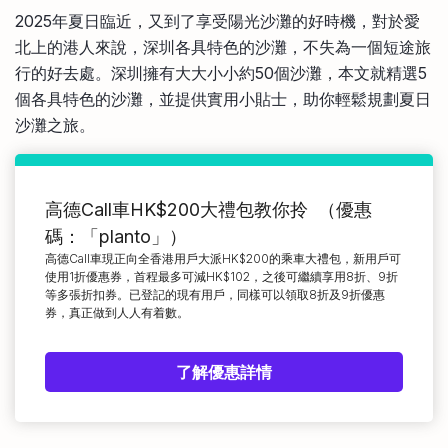
比較定存利率
2025年夏日臨近，又到了享受陽光沙灘的好時機，對於愛
手機App與理財資訊
信用卡
北上的港人來說，深圳各具特色的沙灘，不失為一個短途旅
比較各種最優惠信用卡
行的好去處。深圳擁有大大小小約50個沙灘，本文就精選5
商業解決方案
個各具特色的沙灘，並提供實用小貼士，助你輕鬆規劃夏日
沙灘之旅。
企業服務
高德Call車HK$200大禮包教你拎 （優惠
碼：「planto」）
高德Call車現正向全香港用戶大派HK$200的乘車大禮包，新用戶可
使用1折優惠券，首程最多可減HK$102，之後可繼續享用8折、9折
等多張折扣券。已登記的現有用戶，同樣可以領取8折及9折優惠
券，真正做到人人有着數。
了解優惠詳情