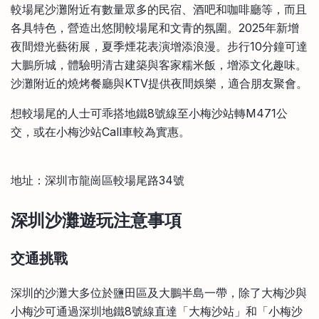
較場尾沙灘附近有數量眾多的民宿、酒吧和咖啡廳等，而且
各具特色，營造出悠閒較場尾和文青的氛圍。2025年新增
夜間燈光藝術展，夏季煙花表演增添浪漫。步行10分鐘可達
大鵬所城，體驗明清古建築與客家糯米飯，增添文化趣味。
沙灘附近的燒烤餐廳與KTV提供夜間娛樂，適合朋友聚會。
想較場尾的人士可乖搭地鐵8號線至小梅沙站轉M471公
交，或在小梅沙站Call車較為實惠。
地址：深圳市龍崗區較場尾路34號
深圳沙灘遊玩注意事項
交通挑戰
深圳的沙灘大多位於鹽田區及大鵬半島一帶，除了大梅沙與
小梅沙可通過深圳地鐵8號線直達「大梅沙站」和「小梅沙