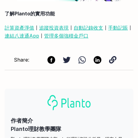
了解Planto的實用功能
計算資產淨值
〡
追蹤投資表現
〡
自動記錄收支
〡
手動記賬
〡
連結八達通App
〡
管理多個強積金戶口
Share:
作者簡介
Planto理財教學團隊