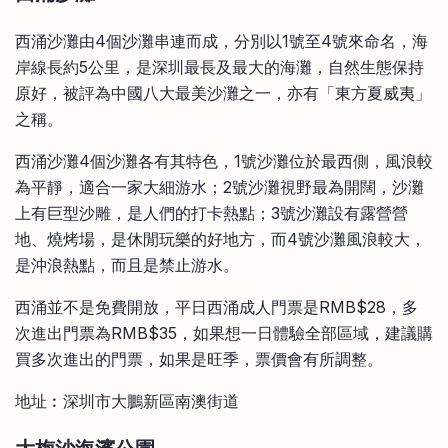
西涌沙灘由4個沙灘串連而成，分別以1號至4號來命名，海
岸線長約5公里，是深圳最長及最大的海灘，自然生態保持
原好，被評為中國八大最美沙灘之一，亦有「東方夏威夷」
之稱。
西涌沙灘4個沙灘各有其特色，1號沙灘位於最西側，風浪較
為平靜，適合一家大細游水；2號沙灘視野最為開闊，沙灘
上有巨型沙雕，是人們的打卡熱點；3號沙灘設有露營營
地、燒烤場，是休閒玩樂的好地方，而4號沙灘風浪較大，
是沖浪熱點，而且是禁止游水。
西涌並不是免費開放，平日西涌成人門票是RMB$28，多
次進出門票為RMB$35，如果想一日體驗全部區域，建議購
買多次進出的門票，如果是旺季，票價會有所調整。
地址︰深圳市大鵬新區南澳街道