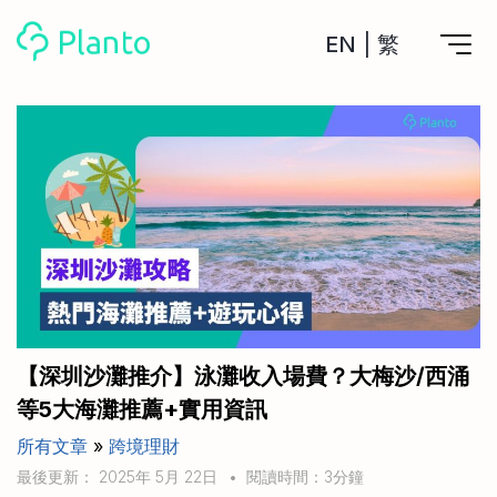
EN
|
繁
Planto功能
計劃買樓
工具
計劃買樓第一步
全功能記賬
管理及分析所有戶口
私人貸款
關於我們
管理MPF戶口
年利率/APR/年息比較
一次過管理所有強積金戶口
投資戶口 (美股)
申請清卡數/私人貸款
比較最抵美股投資戶口
Academy
CreFIT x Planto推廣優惠
投資戶口 (港股)
【深圳沙灘推介】泳灘收入場費？大梅沙/西涌
比較最抵港股投資戶口
投資加密貨幣
等5大海灘推薦+實用資訊
Marketplace
比較最抵Crypto交易所
所有文章
»
跨境理財
月供股票計劃
比較最抵月供計劃戶口
其他網站
最後更新： 2025年 5月 22日
•
閱讀時間：3分鐘
定期存款