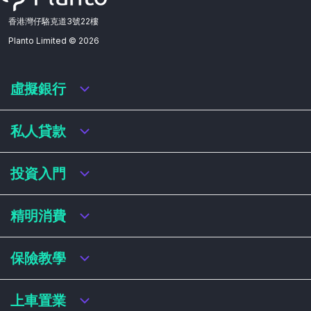
香港灣仔駱克道3號22樓
Planto Limited ©
2026
虛擬銀行
虛擬銀行迎新優惠
私人貸款
虛擬銀行存款利率比較
虛擬銀行銀扣賬卡 / 信用卡
私人貸款年利率比較
投資入門
虛擬銀行貸款
網上即批貸款
結餘轉戶
港股戶口收費及迎新優惠
精明消費
稅務貸款
美股戶口收費及迎新優惠
循環貸款
基金平台比較
網購信用卡
保險教學
財務公司貸款
買加密貨幣教學
信用卡迎新優惠比較
NFT入門
飛行里數信用卡
買保險基本概念
上車置業
學生信用卡