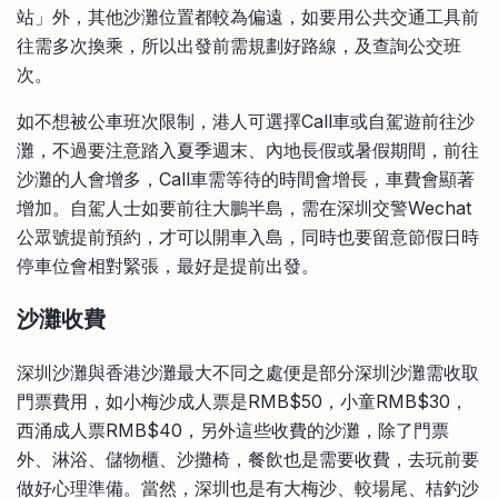
站」外，其他沙灘位置都較為偏遠，如要用公共交通工具前
往需多次換乘，所以出發前需規劃好路線，及查詢公交班
次。
如不想被公車班次限制，港人可選擇Call車或自駕遊前往沙
灘，不過要注意踏入夏季週末、內地長假或暑假期間，前往
沙灘的人會增多，Call車需等待的時間會增長，車費會顯著
增加。自駕人士如要前往大鵬半島，需在深圳交警Wechat
公眾號提前預約，才可以開車入島，同時也要留意節假日時
停車位會相對緊張，最好是提前出發。
沙灘收費
深圳沙灘與香港沙灘最大不同之處便是部分深圳沙灘需收取
門票費用，如小梅沙成人票是RMB$50，小童RMB$30，
西涌成人票RMB$40，另外這些收費的沙灘，除了門票
外、淋浴、儲物櫃、沙攤椅，餐飲也是需要收費，去玩前要
做好心理準備。當然，深圳也是有大梅沙、較場尾、桔釣沙