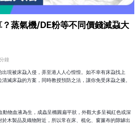
？蒸氣機/DE粉等不同價錢滅蝨大
分鐘
始出現被床蝨入侵，弄至港人人心惶惶。如不幸有床蝨找上
位清滅床蝨的方案，同時教授預防之法，讓你免受床蝨之擾。
食溫血動物血液為生，成蟲呈橢圓扁平狀，外觀大多呈褐紅色或深
附於木製品及織物附近，所以常在床、梳化、窗簾布的隙罅出