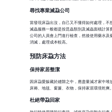
尋找專業滅蝨公司
當發現床蝨出沒，自己又不懂得如何處理，不
滅蟲服務一般都是按昆蟲類別及滅蟲面積計算費用
公司的人員會上門進行檢查，然後使用藥水及
消滅，處理成本較高。
預防床蝨方法
保持家居整潔
因床蝨愛躲藏於縫隙之中，應盡量減才家中堆
床褥、地毯、窗簾、衣物，保持家居環境乾爽
杜絕帶蝨回家