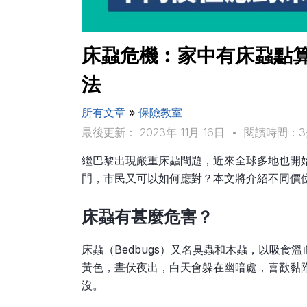
床蝨危機︰家中有床蝨點算
法
所有文章
»
保險教室
最後更新： 2023年 11月 16日
•
閱讀時間：3
繼巴黎出現嚴重床蝨問題，近來全球多地也開
門，市民又可以如何應對？本文將介紹不同價
床蝨有甚麼危害？
床蝨（Bedbugs）又名臭蟲和木蝨，以吸
黃色，晝伏夜出，白天會躲在幽暗處，喜歡黏
沒。