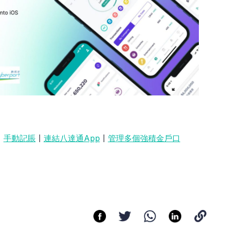
〡
手動記賬
〡
連結八達通App
〡
管理多個強積金戶口