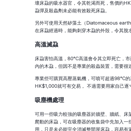
壞床蝨的吸水器官，令其乾渴而死，售價約HK$
蝨彈及殺蟲劑未必能有效殺死床蝨。
另外可使用天然矽藻土（Diatomaceous 
在床蝨經過時，能夠刺穿木蝨的外殼，令其脫水而
高溫滅蝨
床蝨害怕高溫，80°C高溫會令其立即死亡，
內的木蝨，但因不是專業的殺蟲裝置，需要很
專業些可購買高壓蒸氣機，可噴可超過98°C
HK$1,000就可有交易， 不過需要用家自
吸塵機
處理
可用一些吸力較強的吸塵器於牆壁、牆紙、床
爬動的床蝨，可在吸塵器的收集袋中先加入一
用，只是未必能完全消滅整間屋床蝨，容易有漏網