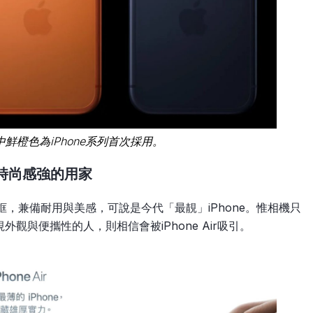
，其中鮮橙色為iPhone系列首次採用。
計、時尚感強的用家
合金邊框，兼備耐用與美感，可說是今代「最靚」iPhone。惟相機只
觀與便攜性的人，則相信會被iPhone Air吸引。