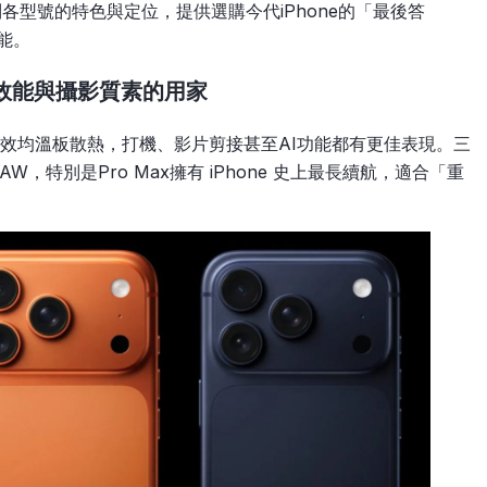
系列各型號的特色與定位，提供選購今代iPhone的「最後答
能。
追求最佳效能與攝影質素的用家
片，配備進效均溫板散熱，打機、影片剪接甚至AI功能都有更佳表現。三
W，特別是Pro Max擁有 iPhone 史上最長續航，適合「重