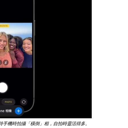
可在直持手機時拍攝「橫倒」相，自拍時靈活得多。