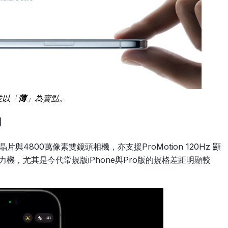
並以「
薄
」為賣點。
用
晶片與4800萬像素雙鏡頭相機，亦支援ProMotion 120Hz 顯
機，尤其是今代常規版iPhone與Pro版的規格差距明顯較