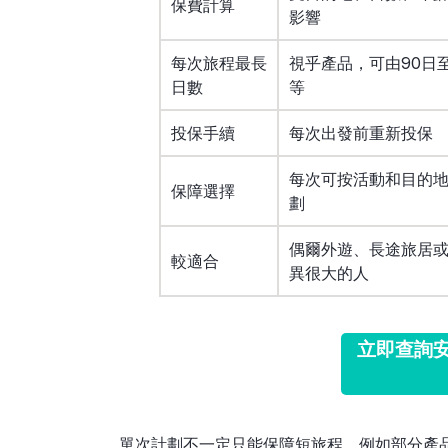
保費計算
影響
每次旅程最長
視乎產品，可由90日
日數
等
投保手續
每次出發前重新投保
每次可按活動和目的
保障選擇
劃
偶爾外遊、長途旅居
較適合
異很大的人
立即查詢安
單次計劃不一定只能保障短旅程。例如部分產