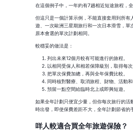
在這個例子中，一年約有7趟相近短途旅程，
但這只是一個計算示例，不能直接套用到所有
遊、一次歐洲三星期旅行和一次日本滑雪，單
原本會選的單次計劃相同。
較穩妥的做法是：
列出未來12個月較有可能進行的旅程。
以相同受保人和相若保障級別，取得每次
把單次保費加總，再與全年保費比較。
同時核對醫療、取消旅程、財物、活動和
預留一點空間給臨時北上或即興短遊。
如果全年計劃只便宜少量，但你每次旅行的活
時出發，即使保費差距不大，全年計劃節省的
咩人較適合買全年旅遊保險？