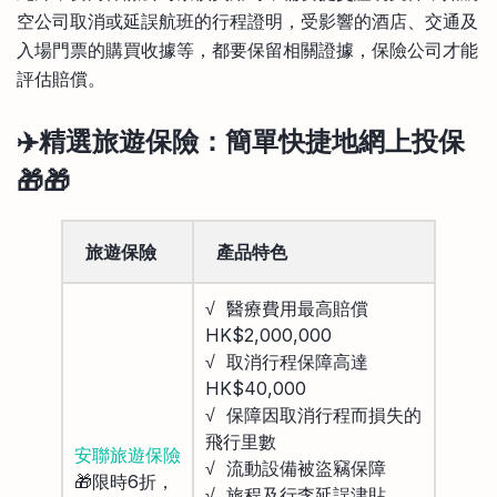
空公司取消或延誤航班的行程證明，受影響的酒店、交通及
入場門票的購買收據等，都要保留相關證據，保險公司才能
評估賠償。
✈️精選旅遊保險：簡單快捷地網上投保
🎁🎁
旅遊保險
產品特色
√ 醫療費用最高賠償
HK$2,000,000
√ 取消行程保障高達
HK$40,000
√ 保障因取消行程而損失的
飛行里數
安聯旅遊保險
√ 流動設備被盜竊保障
🎁限時6折，
√ 旅程及行李延誤津貼