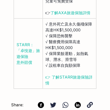
兒童可免費受保
👉
了解AXA旅遊保險詳情
√ 意外死亡及永久傷殘保障
高達HK$1,500,000
√ 保障恐怖襲擊
√ 醫療費用保障高達
STARR：
HK$1,500,000
「卓悅遊」旅
√ 保障業餘運動，如熱氣
遊保險
球、潛水、滑雪等
意外賠償
√ 設租車自負額保障
👉 了解STARR旅遊保險詳
情
Share: