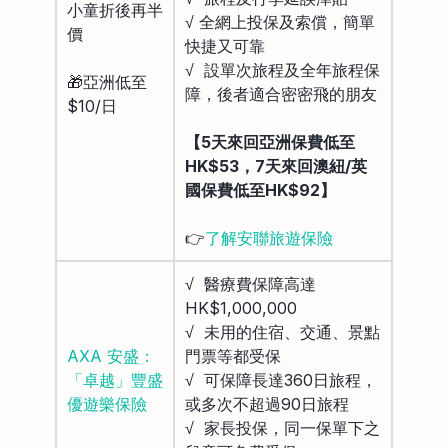
小童折後再半
√ 全網上投保及索償，簡單
價
快捷又可靠
√ 設單次旅程及全年旅程保
🎁亞洲低至
障，後者適合密密飛的朋友
$10/日
【5天來回亞洲保費低至
HK$53，7天來回澳紐/英
國保費低至HK$92】
👉
了解安聯旅遊保險
√ 醫療費保障高達
HK$1,000,000
√ 未用的住宿、交通、景點
AXA 安盛：
門票等都受保
「卓越」豐盛
√ 可保障長達360日旅程，
優遊樂保險
或多次不超過90日旅程
√ 家長投保，同一保單下之