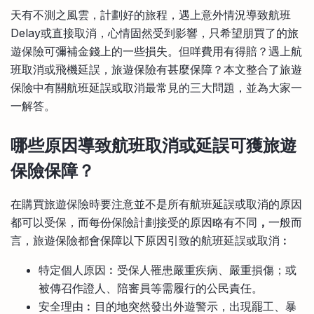
比較定存利率
天有不測之風雲，計劃好的旅程，遇上意外情況導致航班
手機App與理財資訊
信用卡
Delay或直接取消，心情固然受到影響，只希望朋買了的旅
比較各種最優惠信用卡
遊保險可彌補金錢上的一些損失。但咩費用有得賠？遇上航
商業解決方案
班取消或飛機延誤，旅遊保險有甚麼保障？本文整合了旅遊
保險中有關航班延誤或取消最常見的三大問題，並為大家一
企業服務
一解答。
哪些原因導致航班取消或延誤可獲
旅遊
保險
保障？
在購買旅遊保險時要注意並不是所有航班延誤或取消的原因
都可以受保，而每份保險計劃接受的原因略有不同
，
一般而
言，旅遊保險都會保障以下原因引致的航班延誤或取消︰
特定個人原因︰受保人罹患嚴重疾病、嚴重損傷；或
被傳召作證人、陪審員等需履行的公民責任。
安全理由︰目的地突然發出外遊警示，出現罷工、暴