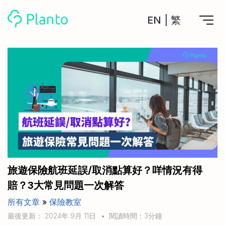
EN
|
繁
Planto功能
計劃買樓
工具
計劃買樓第一步
全功能記賬
管理及分析所有戶口
私人貸款
關於我們
管理MPF戶口
年利率/APR/年息比較
一次過管理所有強積金戶口
投資戶口 (美股)
申請清卡數/私人貸款
比較最抵美股投資戶口
Academy
CreFIT x Planto推廣優惠
投資戶口 (港股)
旅遊保險航班延誤/取消點算好？咩情況有得
比較最抵港股投資戶口
投資加密貨幣
賠？3大常見問題一次解答
Marketplace
比較最抵Crypto交易所
所有文章
»
保險教室
月供股票計劃
比較最抵月供計劃戶口
其他網站
最後更新： 2024年 9月 11日
•
閱讀時間：3分鐘
定期存款