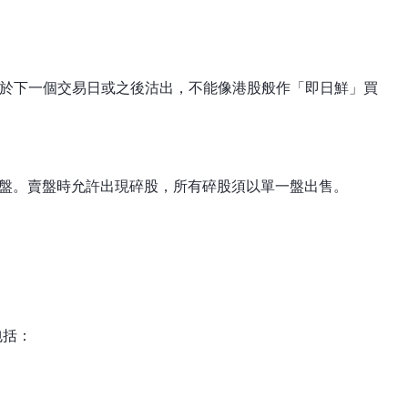
能於下一個交易日或之後沽出，不能像港股般作「即日鮮」買
價盤。賣盤時允許出現碎股，所有碎股須以單一盤出售。
包括：
）