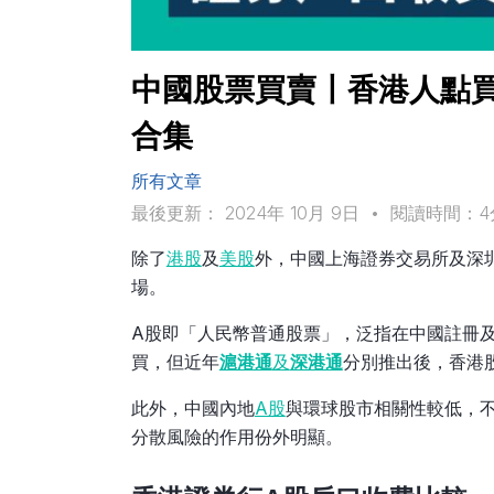
中國股票買賣〡香港人點買
合集
所有文章
最後更新： 2024年 10月 9日
•
閱讀時間：4
除了
港股
及
美股
外，中國上海證券交易所及深
場。
A股即「人民幣普通股票」，泛指在中國註冊
買，但近年
滬港通
及
深港通
分別推出後，香港
此外，中國內地
A股
與環球股市相關性較低，
分散風險的作用份外明顯。