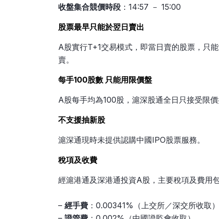
收盤集合競價時段
：14:57 － 15:00
股票最早只能於翌日賣出
A股實行T+1交易模式，即當日賣的股票，只
賣。
每手100股數 只能用限價盤
A股每手均為100股，滬深股通全日只接受限
不支援抽新股
滬深通現時未提供認購中國IPO股票服務。
稅項及收費
經滬港通及深港通投資A股，主要稅項及費用
–
經手費
：0.00341%（上交所／深交所收取
–
證管費
：0.002%（中國證監會收取）