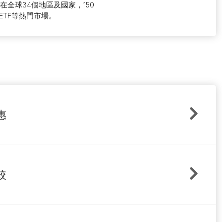
全球34個地區及國家，150
TF等熱門市場。
惠
較