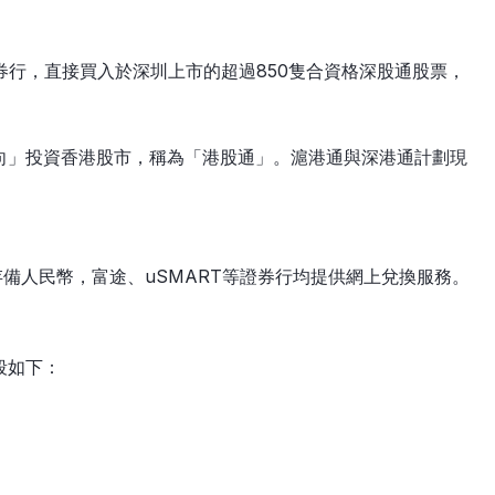
證券行，直接買入於深圳上市的超過850隻合資格深股通股票，
向」投資香港股市，稱為「港股通」。滬港通與深港通計劃現
備人民幣，富途、uSMART等證券行均提供網上兌換服務。
段如下：