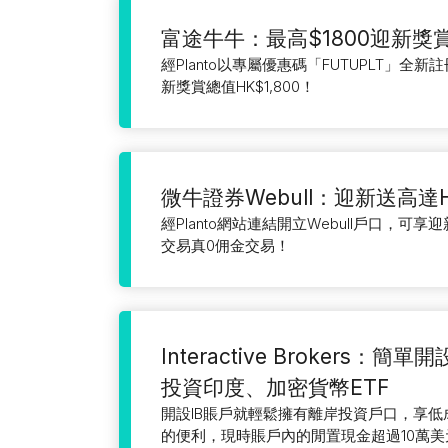
富途牛牛：最高$1800迎新獎
經Planto以專屬優惠碼「FUTUPLT」
新獎賞總值HK$1,800！
微牛證券Webull：迎新送高達H
經Planto網站連結開立Webull戶口，可享迎
交易真0佣金交易！
Interactive Brokers
投資印度、加密貨幣ETF
開設IB賬戶就輕鬆擁有離岸投資戶口，享
的便利，現時賬戶內的閒置現金超過10萬美元