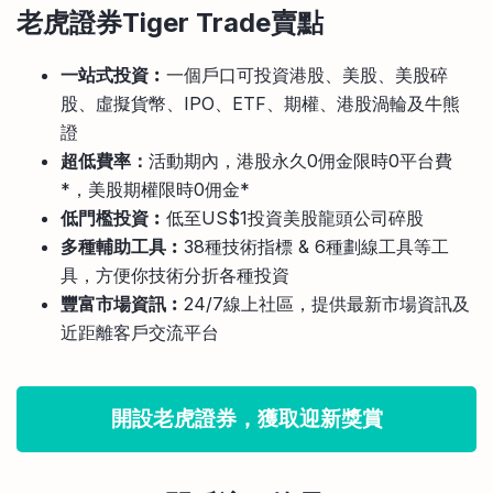
老虎證券Tiger Trade賣點
一站式投資︰
一個戶口可投資港股、美股、美股碎
股、虛擬貨幣、IPO、ETF、期權、港股渦輪及牛熊
證
超低費率：
活動期內，港股永久0佣金限時0平台費
*，美股期權限時0佣金*
低門檻投資︰
低至US$1投資美股龍頭公司碎股
多種輔助工具︰
38種技術指標 & 6種劃線工具等工
具，方便你技術分折各種投資
豐富市場資訊︰
24/7線上社區，提供最新市場資訊及
近距離客戶交流平台
開設老虎證券，獲取迎新獎賞