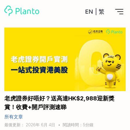
EN
|
繁
Planto功能
計劃買樓
工具
計劃買樓第一步
全功能記賬
管理及分析所有戶口
私人貸款
關於我們
管理MPF戶口
年利率/APR/年息比較
一次過管理所有強積金戶口
投資戶口 (美股)
申請清卡數/私人貸款
比較最抵美股投資戶口
Academy
CreFIT x Planto推廣優惠
投資戶口 (港股)
老虎證券好唔好？送高達HK$2,988迎新獎
比較最抵港股投資戶口
投資加密貨幣
賞！收費+開戶評測速睇
Marketplace
比較最抵Crypto交易所
所有文章
月供股票計劃
比較最抵月供計劃戶口
其他網站
最後更新： 2026年 6月 4日
•
閱讀時間：5分鐘
定期存款