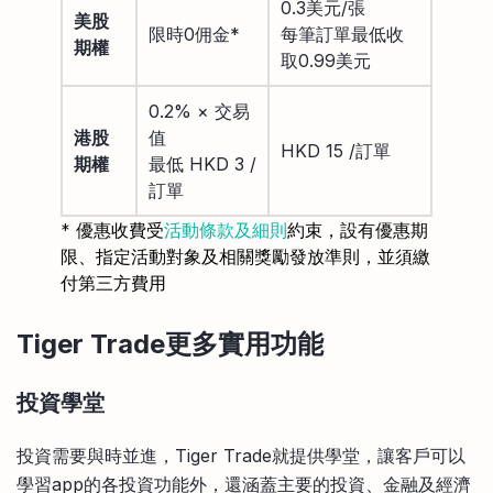
0.3美元/張
美股
限時0佣金*
每筆訂單最低收
期權
取0.99美元
0.2% × 交易
港股
值
HKD 15 /訂單
期權
最低 HKD 3 /
訂單
* 優惠收費受
活動條款及細則
約束，設有優惠期
限、指定活動對象及相關獎勵發放準則，並須繳
付第三方費用
Tiger Trade更多實用功能
投資學堂
投資需要與時並進，Tiger Trade就提供學堂，讓客戶可以
學習app的各投資功能外，還涵蓋主要的投資、金融及經濟