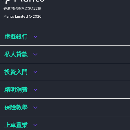
香港灣仔駱克道3號22樓
Planto Limited ©
2026
虛擬銀行
虛擬銀行迎新優惠
私人貸款
虛擬銀行存款利率比較
虛擬銀行銀扣賬卡 / 信用卡
私人貸款年利率比較
投資入門
虛擬銀行貸款
網上即批貸款
結餘轉戶
港股戶口收費及迎新優惠
精明消費
稅務貸款
美股戶口收費及迎新優惠
循環貸款
基金平台比較
網購信用卡
保險教學
財務公司貸款
買加密貨幣教學
信用卡迎新優惠比較
NFT入門
飛行里數信用卡
買保險基本概念
上車置業
學生信用卡