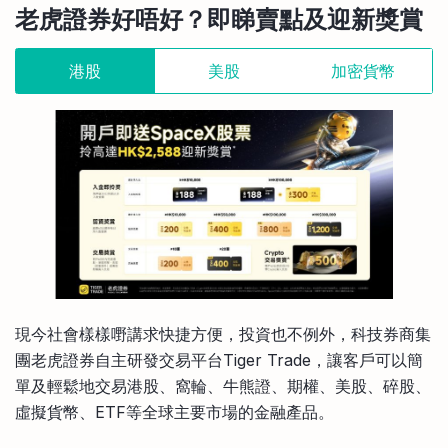
老虎證券好唔好？即睇賣點及迎新獎賞
比較定存利率
手機App與理財資訊
信用卡
比較各種最優惠信用卡
港股
美股
加密貨幣
商業解決方案
企業服務
現今社會樣樣嘢講求快捷方便，投資也不例外，科技券商集
團老虎證券自主研發交易平台Tiger Trade，讓客戶可以簡
單及輕鬆地交易港股、窩輪、牛熊證、期權、美股、碎股、
虛擬貨幣、ETF等全球主要市場的金融產品。