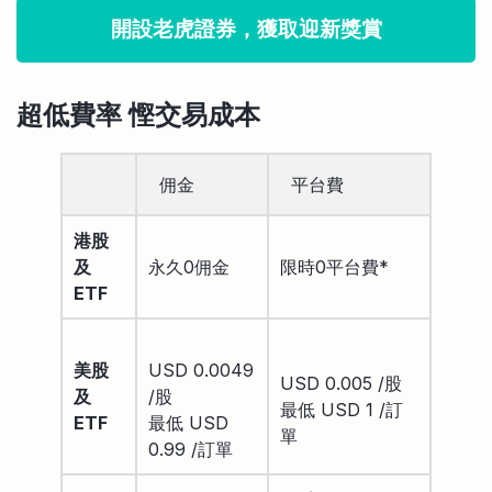
開設老虎證券，獲取迎新獎賞
超低費率 慳交易成本
佣金
平台費
港股
及
永久0佣金
限時0平台費*
ETF
美股
USD 0.0049
USD 0.005 /股
及
/股
最低 USD 1 /訂
ETF
最低 USD
單
0.99 /訂單