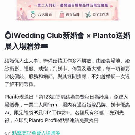
💍iWedding Club新婚會 × Planto送婚
展
入場贈券
🎟️
結婚係人生大事，籌備婚禮工作多不勝數，由婚宴場地、婚
紗攝影、禮服、戒指，到餅卡、佈置及過大禮，每一項都要
比較價錢、服務和細節。與其逐間搜尋，不如趁婚展一次過
了解不同選擇。
Planto現送出「第123屆香港結婚節暨秋日婚紗展」免費入
場贈券，一票二人同行👫，場內有過百婚嫁品牌、餅卡優惠
🍰、限定福袋🎁及DIY工作坊✨。名額只有30個，先到先
得，立即到Planto Profile點擊連結免費拎飛
👉
點擊登記免費入場贈券