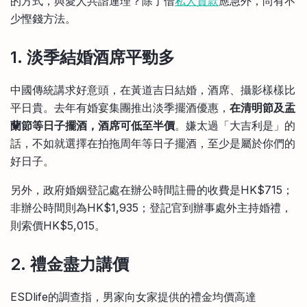
的方式，與愛人共諧連理？除了借
私人貸款
應急外，尚有不
少慳錢方法。
1. 淡季結婚酒席平勁多
中國傳統講求好意頭，在黃道吉日結婚，酒席、攝影樣樣比
平日貴。去年有婚宴集團推出淡季擺酒優惠，
在清明節及盂
蘭節等日子擺酒，酒席可低至半價
。嫌太過「大吉利是」的
話，不如就選擇在拍拖周年等日子擺酒，至少是屬於你們的
好日子。
另外，政府婚姻登記處在辦公時間註冊的收費是HK$715；
非辦公時間則為HK$1,935；登記官到辦事處外主持婚禮，
則索價HK$5,015。
2. 禮金盡力講價
ESDlife的調查指，男家向女家提供的禮金均價高達