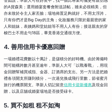
譬如說，準新人可在好友中，找一個比專業司儀更有親切感
的A貨森美；選用婚宴套餐會附送請帖，雖未必很精美，但
亦未致於令主人家丟臉；場地佈置足夠就好，不用太浮誇，
只有你們才是Big Day的主角；化妝服務只限於最親密的家
人和姐妹，表姨媽和堂姑姐等不用人人有份；接送親友的穿
梭巴士不用走勻18區，畢竟香港交通很方便。
4. 善用信用卡優惠回贈
一場婚禮花費數以十萬計，是儲積分的好時機。由於籌備時
間可能構跨數月甚至逾年，準新人大可「以戰養戰」，用現
金回贈幫補買戒指、金器、訂酒席的支出。另一方法是把婚
禮各項開支所賺到積分，一次過兌換成飛行里數，節省蜜月
旅行的機票開支。準新人切記留意
信用卡迎新優惠
及現金回
贈，以及店舖或婚宴場地是否接受碌卡。
5. 買不如租 租不如淘