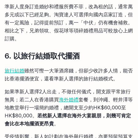
準新人度身訂造婚紗和禮服所費不菲，改為租的話，通常萬
多元或以下已經足夠。淘寶達人可選擇向國內店家訂造，但
有一定風險，記得提前預訂，萬一「中伏」仍有機會補救。
相比之下，兄弟領呔、假花球等瑣碎婚禮用品可較放心上網
訂購。
6. 以旅行結婚取代擺酒
旅行結婚
雖然可慳一大筆酒席錢，但卻少收許多人情，能否
比香港擺酒便宜，還看準新人選擇的旅行結婚模式。
如果準新人選擇2人出走，不做任何儀式，開支跟平常旅行
無異；若二人在香港購買
海外婚禮
套餐，到沖繩、輕井澤等
地教堂舉行一場簡約婚禮，總開支至少約HK$60,000至
HK$80,000。
若然新人選擇在海外大宴親朋，則幾可肯定
會比在本地擺酒更昂貴
。
受疫情影響，新人如計劃在海外舉行婚禮，亦要預留預算支