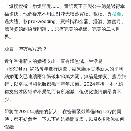
比較定存利率
「燉櫈櫈櫈，燉燈鄧凳……」童話裏王子與公主總是過得幸
手機App與理財資訊
信用卡
福愉快，他們從來不用面對花光積蓄買樓、租樓、畀
禮金
、
比較各種最優惠信用卡
過大禮、影pre-wedding、買戒指和金器、擺酒、渡蜜月、
商業解決方案
應付婆媳糾紛等問題……只有完美的婚姻、完美的二人世
界。
企業服務
現實，有冇咁理想？
近年香港新人的婚禮支出一直有增無減。生活易
（ESDlife）網站每年進行調查，結果顯示香港新人的平均
結婚開支已連續兩年衝破$40萬大關，無論是婚宴、蜜月旅
行，以至戒指和化妝都幾乎年年加價。2024年後，本地婚
禮支出才因經濟不景氣而有所縮減，但仍比疫情前昂貴不
少。
即將在2026年結婚的新人，在密鑼緊鼓準備Big Day的同
時，都不妨參考一下以下的結婚開支表，以及6招教你如何
慳錢！