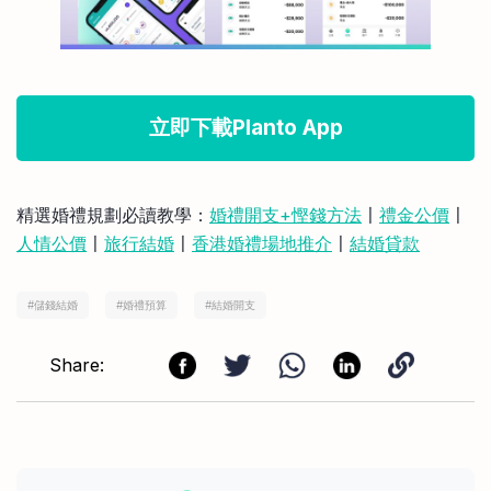
立即下載Planto App
精選婚禮規劃必讀教學：
婚禮開支+慳錢方法
〡
禮金公價
〡
人情公價
〡
旅行結婚
〡
香港婚禮場地推介
〡
結婚貸款
#
儲錢結婚
#
婚禮預算
#
結婚開支
Share: