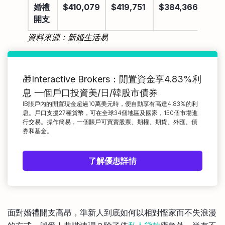
婚禮
$410,079
$419,751
$384,366
$35
開支
資料來源：新婚生活易
🎁Interactive Brokers：閒置資金享4.83%利
息 一個戶口投資美/日/韓股市債券
IB賬戶內的閒置現金超過10萬美元時，便自動享有高達4.83%的利
息。戶口支援27種貨幣，可在全球34個地區及國家，150個市場進
行交易。操作簡易，一個賬戶可買賣股票、期權、期貨、外匯、債
券和基金。
了解優惠詳情
面對婚禮開支高昂，準新人到底如何以相對慳家而不失浪漫