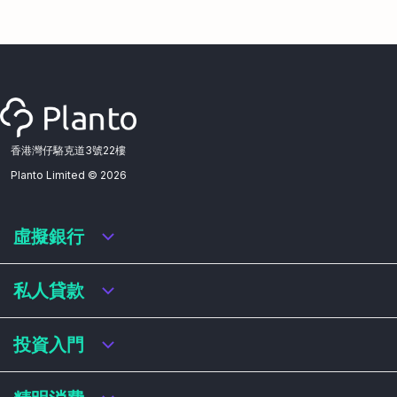
香港灣仔駱克道3號22樓
Planto Limited ©
2026
虛擬銀行
虛擬銀行迎新優惠
私人貸款
虛擬銀行存款利率比較
虛擬銀行銀扣賬卡 / 信用卡
私人貸款年利率比較
投資入門
虛擬銀行貸款
網上即批貸款
結餘轉戶
港股戶口收費及迎新優惠