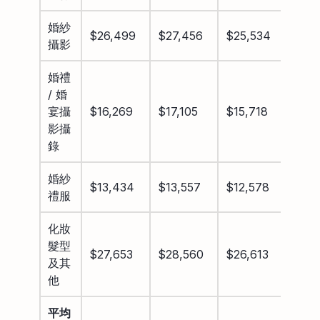
婚紗
$26,499
$27,456
$25,534
$19
攝影
婚禮
/ 婚
宴攝
$16,269
$17,105
$15,718
$15
影攝
錄
婚紗
$13,434
$13,557
$12,578
$11,
禮服
化妝
髮型
$27,653
$28,560
$26,613
$25
及其
他
平均