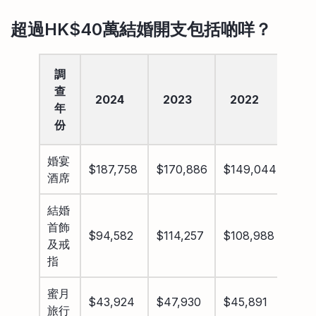
超過HK$40萬結婚開支包括啲咩？
調
查
2024
2023
2022
20
年
份
婚宴
$187,758
$170,886
$149,044
$14
酒席
結婚
首飾
$94,582
$114,257
$108,988
$93
及戒
指
蜜月
$43,924
$47,930
$45,891
$41
旅行