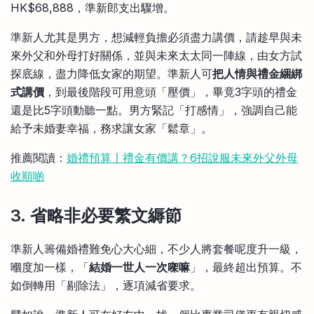
HK$68,888，準新郎支出驟增。
準新人尤其是男方，想減輕負擔必須盡力講價，請趁早與未
來外父和外母打好關係，並與未來太太同一陣線，由女方試
探底線，盡力降低女家的期望。準新人可
把人情與禮金綑綁
式講價
，到最後階段可用意頭「壓價」，畢竟3字頭的禮金
還是比5字頭動聽一點。男方緊記「打感情」，強調自己能
給予未婚妻幸福，務求讓女家「鬆章」。
推薦閱讀：
婚禮預算〡禮金有價講？6招說服未來外父外母
收順啲
3. 省略非必要繁文縟節
準新人籌備婚禮難免心大心細，不少人將套餐呢度升一級，
嗰度加一樣，「
結婚一世人一次㗎嘛
」，最終超出預算。不
如倒轉用「剔除法」，逐項減省要求。