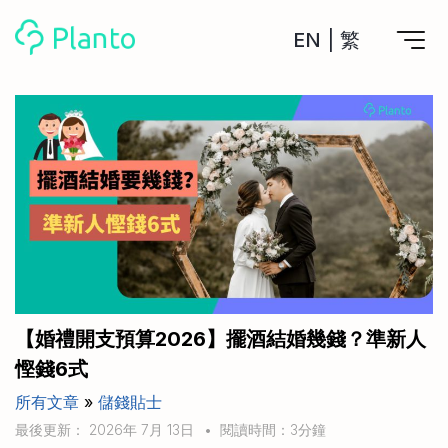
EN
|
繁
Planto功能
計劃買樓
工具
計劃買樓第一步
全功能記賬
管理及分析所有戶口
私人貸款
關於我們
管理MPF戶口
年利率/APR/年息比較
一次過管理所有強積金戶口
投資戶口 (美股)
申請清卡數/私人貸款
比較最抵美股投資戶口
Academy
CreFIT x Planto推廣優惠
投資戶口 (港股)
【婚禮開支預算2026】擺酒結婚幾錢？準新人
比較最抵港股投資戶口
投資加密貨幣
慳錢6式
Marketplace
比較最抵Crypto交易所
所有文章
»
儲錢貼士
月供股票計劃
比較最抵月供計劃戶口
其他網站
最後更新： 2026年 7月 13日
•
閱讀時間：3分鐘
定期存款