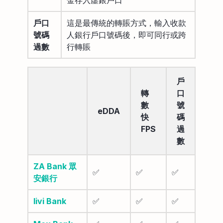
戶口
這是最傳統的轉賬方式，輸入收款
號碼
人銀行戶口號碼後，即可同行或跨
過數
行轉賬
戶
轉
口
數
號
eDDA
快
碼
FPS
過
數
ZA Bank 眾
✅
✅
✅
安銀行
livi Bank
✅
✅
✅