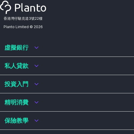
香港灣仔駱克道3號22樓
Planto Limited ©
2026
虛擬銀行
虛擬銀行迎新優惠
私人貸款
虛擬銀行存款利率比較
虛擬銀行銀扣賬卡 / 信用卡
私人貸款年利率比較
投資入門
虛擬銀行貸款
網上即批貸款
結餘轉戶
港股戶口收費及迎新優惠
精明消費
稅務貸款
美股戶口收費及迎新優惠
循環貸款
基金平台比較
網購信用卡
保險教學
財務公司貸款
買加密貨幣教學
信用卡迎新優惠比較
NFT入門