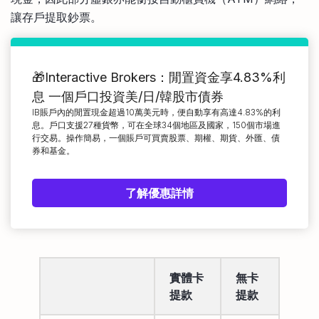
讓存戶提取鈔票。
🎁Interactive Brokers：閒置資金享4.83%利
息 一個戶口投資美/日/韓股市債券
IB賬戶內的閒置現金超過10萬美元時，便自動享有高達4.83%的利
息。戶口支援27種貨幣，可在全球34個地區及國家，150個市場進
行交易。操作簡易，一個賬戶可買賣股票、期權、期貨、外匯、債
券和基金。
了解優惠詳情
實體卡
無卡
提款
提款