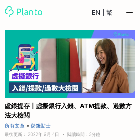
EN
|
繁
Planto功能
計劃買樓
工具
計劃買樓第一步
全功能記賬
管理及分析所有戶口
私人貸款
關於我們
管理MPF戶口
年利率/APR/年息比較
一次過管理所有強積金戶口
投資戶口 (美股)
申請清卡數/私人貸款
比較最抵美股投資戶口
Academy
CreFIT x Planto推廣優惠
投資戶口 (港股)
虛銀提存〡虛擬銀行入錢、ATM提款、過數方
比較最抵港股投資戶口
投資加密貨幣
法大檢閱
Marketplace
比較最抵Crypto交易所
所有文章
»
儲錢貼士
月供股票計劃
比較最抵月供計劃戶口
其他網站
最後更新： 2022年 9月 4日
•
閱讀時間：3分鐘
定期存款