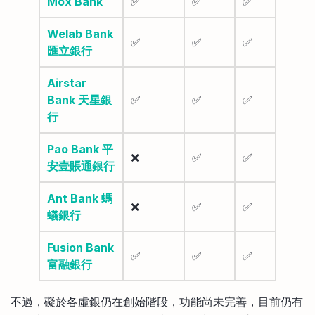
Mox Bank
✅
✅
✅
Welab Bank
✅
✅
✅
匯立銀行
Airstar
Bank 天星銀
✅
✅
✅
行
Pao Bank 平
❌
✅
✅
安壹賬通銀行
Ant Bank 螞
❌
✅
✅
蟻銀行
Fusion Bank
✅
✅
✅
富融銀行
不過，礙於各虛銀仍在創始階段，功能尚未完善，目前仍有