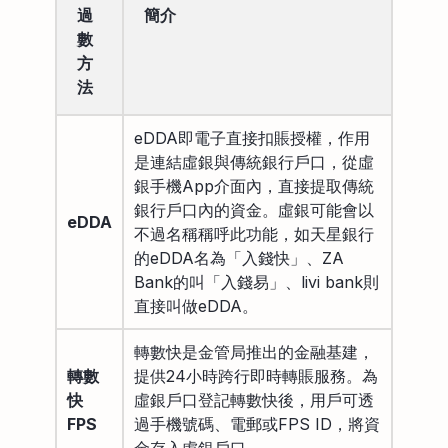
過
簡介
數
方
法
eDDA即電子直接扣賬授權，作用
是連結虛銀與傳統銀行戶口，從虛
銀手機App介面內，直接提取傳統
銀行戶口內的資金。虛銀可能會以
eDDA
不過名稱稱呼此功能，如天星銀行
的eDDA名為「入錢快」、ZA
Bank的叫「入錢易」、livi bank則
直接叫做eDDA。
轉數快是金管局推出的金融基建，
轉數
提供24小時跨行即時轉賬服務。為
快
虛銀戶口登記轉數快後，用戶可透
FPS
過手機號碼、電郵或FPS ID，將資
金存入虛銀戶口