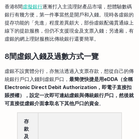
比較定存利率
香港8間
虛擬銀行
逐漸打入主流理財產品市場，想體驗數碼
手機App與理財資訊
信用卡
銀行有幾方便，第一件事當然是開戶和入錢。現時各虛銀的
比較各種最優惠信用卡
提存功能的「先進」程度差異頗大，部份虛銀配備貫通線上
商業解決方案
線下的提款服務，但仍不支援現金及支票入錢；另邊廂，有
虛銀的網上理財服務比傳統銀行還要簡單。
企業服務
8間虛銀入錢及過數方式一覽
虛銀不設實體分行，亦無法透過入支票存款，想從自己的傳
統銀行戶口入錢到虛銀戶口，
最簡便快捷是用eDDA（全稱
Electronic Direct Debit Authorization，即電子直接扣
賬授權），設定一次即可連結虛銀與傳統銀行戶口，然後就
可直接從虛銀介面拿取名下其他戶口的資金
。
存
款
及