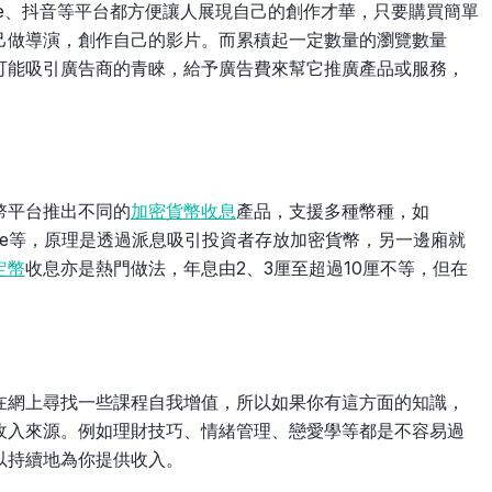
ube、抖音等平台都方便讓人展現自己的創作才華，只要購買簡單
己做導演，創作自己的影片。而累積起一定數量的瀏覽數量
可能吸引廣告商的青睞，給予廣告費來幫它推廣產品或服務，
幣平台推出不同的
加密貨幣收息
產品，支援多種幣種，如
n、Ripple等，原理是透過派息吸引投資者存放加密貨幣，另一邊廂就
定幣
收息亦是熱門做法，年息由2、3厘至超過10厘不等，但在
在網上尋找一些課程自我增值，所以如果你有這方面的知識，
收入來源。例如理財技巧、情緒管理、戀愛學等都是不容易過
以持續地為你提供收入。