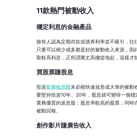
11款熱門被動收入
穩定利息的金融產品
雖有人認為定期存款或債券利率並不吸引，往
只要可以積少成多都是好的被動收入來源，因
取較高利息，正所謂萬丈高樓從地起，這樣才
買股票賺股息
投資
藍籌收息股
未必能快速就形成大筆的被動
要堅持投資10年、20年，股息就可變得一個
業務優質的派息股；股息率較高的股票；同時
被動回報。
創作影片賺廣告收入