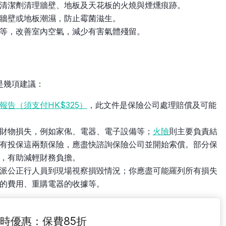
清潔劑清理牆壁、地板及天花板的火燒與煙燻痕跡。
牆壁或地板潮濕，防止霉菌滋生。
等，改善室內空氣，減少有害氣體殘留。
是幾項建議：
報告（須支付HK$325）
，此文件是保險公司處理賠償及可能
財物損失，例如家俬、電器、電子設備等；
火險
則主要負責結
有投保這兩類保險，應盡快諮詢保險公司並開始索償。部分保
，有助減輕財務負擔。
派公正行人員到現場視察損毀情況；你應盡可能羅列所有損失
的費用、重購電器的收據等。
火險限時優惠：保費85折