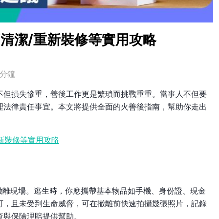
/清潔/重新裝修等實用攻略
3分鐘
不但損失慘重，善後工作更是繁瑣而挑戰重重。當事人不但要
理法律責任事宜。本文將提供全面的火善後指南，幫助你走出
重新裝修等實用攻略
撤離現場。逃生時，你應攜帶基本物品如手機、身份證、現金
可，且未受到生命威脅，可在撤離前快速拍攝幾張照片，記錄
查與保險理賠提供幫助。