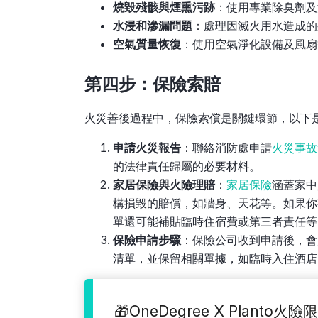
燒毀殘骸與煙熏污跡
：使用專業除臭劑及
水浸和滲漏問題
：處理因滅火用水造成的
空氣質量恢復
：使用空氣淨化設備及風扇
第四步：保險索賠
火災善後過程中，保險索償是關鍵環節，以下
申請火災報告
：聯絡消防處申請
火災事故
的法律責任歸屬的必要材料。
家居保險與火險理賠
：
家居保險
涵蓋家中
構損毀的賠償，如牆身、天花等。如果你
單還可能補貼臨時住宿費或第三者責任等
保險申請步驟
：保險公司收到申請後，會
清單，並保留相關單據，如臨時入住酒店
🎁OneDegree X Planto