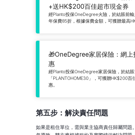
+送HK$200百佳超市現金券
經Planto投保OneDegree火險，於結賬前輸入
年保費85折，根據保費金額，可獲贈最高HK
🎁OneDegree家居保險：
惠
經Planto投保OneDegree家居保險，於
「PLANTOHOME30」，可獲贈HK$20
惠。
第五步：解決責任問題
如果是租住單位，需與業主協商責任歸屬問題