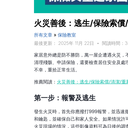
火災善後：逃生/保險索償
所有文章
»
保險教室
最後更新： 2025年 11月 22日
•
閱讀時間：
家居意外總是防不勝防，萬一屋企遭遇火災，
清理殘骸、申請保險，還要檢查居住安全及處
不幸，重拾正常生活。
推薦閱讀：
火災善後：逃生/保險索償/清潔/
第一步：報警及逃生
發生火災時，首先你應撥打999報警，並迅速
和鑰匙，並確保自己和家人安全。如果情況許
火災現場的情況，這些影像資料可為日後的調