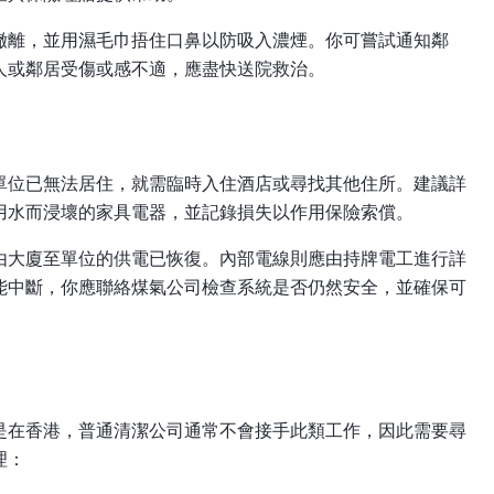
撤離，並用濕毛巾捂住口鼻以防吸入濃煙。你可嘗試通知鄰
人或鄰居受傷或感不適，應盡快送院救治。
單位已無法居住，就需臨時入住酒店或尋找其他住所。建議詳
用水而浸壞的家具電器，並記錄損失以作用保險索償。
由大廈至單位的供電已恢復。內部電線則應由持牌電工進行詳
能中斷，你應聯絡煤氣公司檢查系統是否仍然安全，並確保可
是在香港，普通清潔公司通常不會接手此類工作，因此需要尋
理：