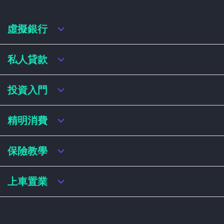
虛擬銀行
虛擬銀行迎新優惠
私人貸款
虛擬銀行存款利率比較
虛擬銀行銀扣賬卡 / 信用卡
私人貸款年利率比較
投資入門
虛擬銀行貸款
網上即批貸款
結餘轉戶
港股戶口收費及迎新優惠
精明消費
稅務貸款
美股戶口收費及迎新優惠
循環貸款
基金平台比較
網購信用卡
保險教學
財務公司貸款
買加密貨幣教學
信用卡迎新優惠比較
NFT入門
飛行里數信用卡
買保險基本概念
上車置業
學生信用卡
儲蓄保險
八達通自動增設信用卡
人壽保險
香港買樓流程
機場貴賓室信用卡
意外保險
居屋懶人包