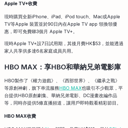
Apple TV+收費
現時購買全新iPhone、iPad、iPod touch、Mac或Apple
TV等Apple 裝置並於90日內在Apple TV app 領換領優
惠，即可免費睇3個月 Apple TV+。
現時Apple TV+設7日試用期，其後月費HK$53，並能透過
家人共享供多達6名家庭成員共用。
HBO MAX：享HBO和華納兄弟電影庫
HBO製作了《權力遊戲》、《西部世界》、《繼承之戰》
等原創神劇，旗下串流服務
HBO MAX
也吸引不少觀眾，平
台提供HBO原創劇集、華納兄弟電影、DC漫畫改編作品
等，同時亦提供5條直播頻道，讓用戶即時觀看精彩節目。
HBO MAX收費