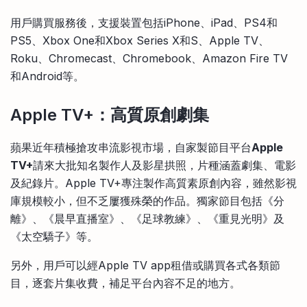
用戶購買服務後，支援裝置包括iPhone、iPad、PS4和
PS5、Xbox One和Xbox Series X和S、Apple TV、
Roku、Chromecast、Chromebook、Amazon Fire TV
和Android等。
Apple TV+：
高質原創劇集
蘋果近年積極搶攻串流影視市場，自家製節目平台
Apple
TV+
請來大批知名製作人及影星拱照，片種涵蓋劇集、電影
及紀錄片。Apple TV+專注製作高質素原創內容，雖然影視
庫規模較小，但不乏屢獲殊榮的作品。獨家節目包括《分
離》、《晨早直播室》、《足球教練》、《重見光明》及
《太空驕子》等。
另外，用戶可以經Apple TV app租借或購買各式各類節
目，逐套片集收費，補足平台內容不足的地方。