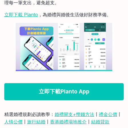
理每一筆支出，避免超支。
立即下載 Planto
，為婚禮與婚後生活做好財務準備。
立即下載Planto App
精選婚禮規劃必讀教學：
婚禮開支+慳錢方法
〡
禮金公價
〡
人情公價
〡
旅行結婚
〡
香港婚禮場地推介
〡
結婚貸款