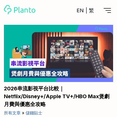
EN
|
繁
Planto功能
計劃買樓
工具
計劃買樓第一步
全功能記賬
管理及分析所有戶口
私人貸款
關於我們
管理MPF戶口
年利率/APR/年息比較
一次過管理所有強積金戶口
投資戶口 (美股)
申請清卡數/私人貸款
比較最抵美股投資戶口
Academy
CreFIT x Planto推廣優惠
投資戶口 (港股)
2026串流影視平台比較｜
比較最抵港股投資戶口
投資加密貨幣
Netflix/Disney+/Apple TV+/HBO Max煲劇
Marketplace
比較最抵Crypto交易所
月費與優惠全攻略
月供股票計劃
比較最抵月供計劃戶口
其他網站
所有文章
»
儲錢貼士
定期存款