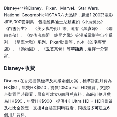
Disney+坐擁Disney、Pixar、Marvel、Star Wars、
National Geographic和STAR六大品牌，超過1,200部電影
和16,000套劇集，包括經典迪士尼動畫如《小鹿斑比》、
《白雪公主》、《美女與野獸》等、還有《黑寡婦》、《鋼
鐵奇俠》、《復仇者聯盟：終局之戰》等漫威電影宇宙全系
列、《星際大戰》系列、Pixar動畫等，也有《凶宅專賣
店》、《動物園》、《玉茗茶骨》等
華語劇
，選擇十分豐
富。
Disney+收費
Disney+在香港提供標準及高級兩個方案，標準計劃月費為
HK$81，年費HK$810，提供1080p Full HD畫質，支援2
台裝置同時觀看，最多可建立6個用戶資料；高級計劃月費
為HK$99，年費HK$990，提供4K Ultra HD + HDR畫質
及杜比全景聲，支援4台裝置同時觀看，同樣最多可建立6
個用戶資料。