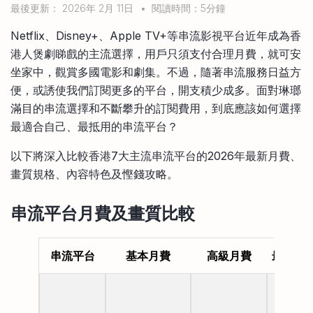
最後更新： 2026年 2月 11日
•
閱讀時間：5分鐘
比較定存利率
手機App與理財資訊
信用卡
Netflix、Disney+、Apple TV+等串流影視平台近年成為香
比較各種最優惠信用卡
港人煲劇睇戲的主流選擇，用戶只須支付合理月費，就可安
商業解決方案
坐家中，觀賞多國電影和劇集。不過，隨著串流服務日益方
便，或誘使我們訂閱更多的平台，開支積少成多。面對琳瑯
企業服務
滿目的串流選擇和不斷攀升的訂閱費用，到底應該如何選擇
最適合自己、最抵用的串流平台？
以下將深入比較香港7大主流串流平台的2026年最新月費、
畫質規格、內容特色及慳錢攻略。
串流平台月費及畫質比較
串流平台
基本月費
高級月費
最高畫