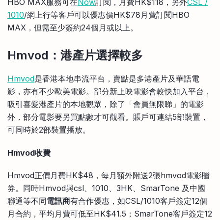
HBO MAX服務可在
Now
訂閱，月費HK$118，另外
CSL /
1010
/網上行等客戶可以優惠價HK$78月費訂閱HBO
MAX，但需至少簽約24個月或以上。
Hmvod：港產片選擇較多
Hmvod
是香港本地串流平台，賣點是多港產片及華語電
影，亦有不少歐美電影。部分新上映電影會較快加入平台，
吸引喜愛港產片的本地觀眾，除了「會員無限睇」的電影
外，部分電影要另買點數才可觀看。賬戶可連結5部裝置，
可同時於2部裝置播放。
Hmvod收費
Hmvod正價月費HK$48，每月額外附送2張hmvod電影贈
券。同時Hmvod與csl、1010、3HK、SmarTone 及中國
聯通等不同
電訊商
有合作優惠，如CSL/1010客戶簽定12個
月合約，平均月費可低至HK$41.5；SmarTone客戶簽定12