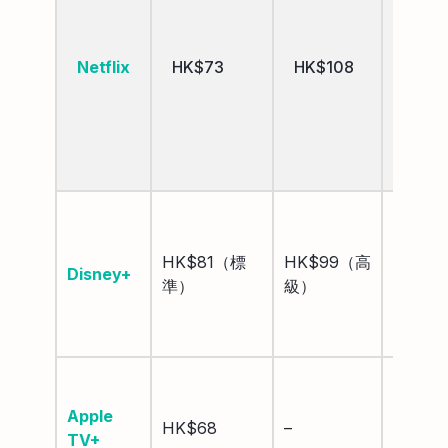
4K
Ultra
Netflix
HK$73
HK$108
HD
+
HDR
4K
Ultra
HK$81（標
HK$99（高
HD +
Disney+
準）
級）
HDR
杜比全
景聲
4K
Dolby
Apple
HK$68
–
Vision
TV+