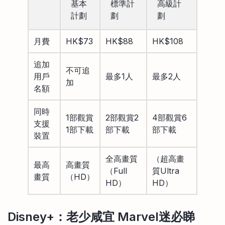
基本
標準計
高級計
計劃
劃
劃
月費
HK$73
HK$88
HK$108
追加
不可追
用戶
最多1人
最多2人
加
名額
同時
1部觀賞
2部觀賞2
4部觀賞6
支援
1部下載
部下載
部下載
裝置
全高畫質
（超高畫
最高
高畫質
（Full
質Ultra
畫質
（HD）
HD）
HD）
Disney+：老少咸宜 Marvel迷必睇