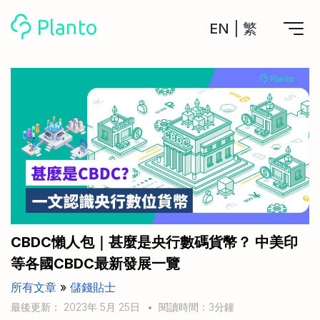
EN
|
繁
Planto功能
計劃買樓
工具
計劃買樓第一步
全功能記賬
管理及分析所有戶口
私人貸款
關於我們
管理MPF戶口
年利率/APR/年息比較
一次過管理所有強積金戶口
投資戶口 (美股)
申請清卡數/私人貸款
比較最抵美股投資戶口
Academy
CreFIT x Planto推廣優惠
投資戶口 (港股)
CBDC懶人包｜甚麼是央行數碼貨幣？ 中美印
比較最抵港股投資戶口
投資加密貨幣
等各國CBDC最新發展一覽
Marketplace
比較最抵Crypto交易所
所有文章
»
儲錢貼士
月供股票計劃
比較最抵月供計劃戶口
其他網站
最後更新： 2023年 5月 25日
•
閱讀時間：3分鐘
定期存款