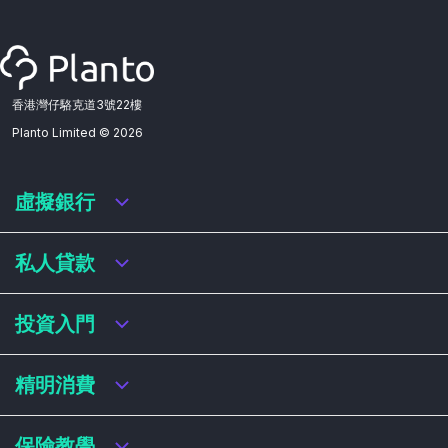
香港灣仔駱克道3號22樓
Planto Limited ©
2026
虛擬銀行
虛擬銀行迎新優惠
私人貸款
虛擬銀行存款利率比較
虛擬銀行銀扣賬卡 / 信用卡
私人貸款年利率比較
投資入門
虛擬銀行貸款
網上即批貸款
結餘轉戶
港股戶口收費及迎新優惠
精明消費
稅務貸款
美股戶口收費及迎新優惠
循環貸款
基金平台比較
網購信用卡
保險教學