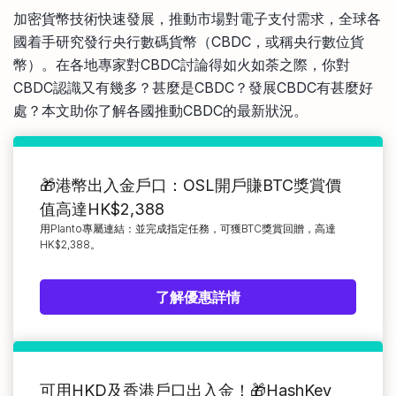
比較定存利率
加密貨幣技術快速發展，推動市場對電子支付需求，全球各
手機App與理財資訊
信用卡
國着手研究發行央行數碼貨幣（CBDC，或稱央行數位貨
比較各種最優惠信用卡
幣）。在各地專家對CBDC討論得如火如荼之際，你對
商業解決方案
CBDC認識又有幾多？甚麼是CBDC？發展CBDC有甚麼好
處？本文助你了解各國推動CBDC的最新狀況。
企業服務
🎁港幣出入金戶口：OSL開戶賺BTC獎賞價
值高達HK$2,388
用Planto專屬連結：並完成指定任務，可獲BTC獎賞回贈，高達
HK$2,388。
了解優惠詳情
可用HKD及香港戶口出入金！🎁HashKey