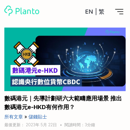
EN
|
繁
Planto功能
計劃買樓
工具
計劃買樓第一步
全功能記賬
管理及分析所有戶口
私人貸款
關於我們
管理MPF戶口
年利率/APR/年息比較
一次過管理所有強積金戶口
投資戶口 (美股)
申請清卡數/私人貸款
比較最抵美股投資戶口
Academy
CreFIT x Planto推廣優惠
投資戶口 (港股)
數碼港元｜先導計劃研六大範疇應用場景 推出
比較最抵港股投資戶口
投資加密貨幣
數碼港元e-HKD有何作用？
Marketplace
比較最抵Crypto交易所
所有文章
»
儲錢貼士
月供股票計劃
比較最抵月供計劃戶口
其他網站
最後更新： 2023年 5月 22日
•
閱讀時間：3分鐘
定期存款