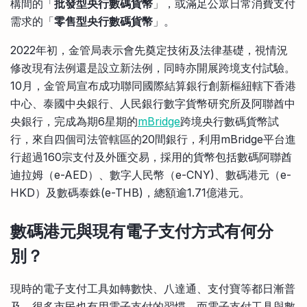
構間的「
批發型央行數碼貨幣
」，或滿足公眾日常消費支付
需求的「
零售型央行數碼貨幣
」。
2022年初，金管局表示會先奠定技術及法律基礎，視情況
修改現有法例還是設立新法例，同時亦開展跨境支付試驗。
10月，金管局宣布成功聯同國際結算銀行創新樞紐轄下香港
中心、泰國中央銀行、人民銀行數字貨幣研究所及阿聯酋中
央銀行，完成為期6星期的
mBridge
跨境央行數碼貨幣試
行，來自四個司法管轄區的20間銀行，利用mBridge平台進
行超過160宗支付及外匯交易，採用的貨幣包括數碼阿聯酋
迪拉姆（e-AED）、數字人民幣（e-CNY)、數碼港元（e-
HKD）及數碼泰銖(e-THB)，總額逾1.71億港元。
數碼港元與現有電子支付方式有何分
別？
現時的電子支付工具如轉數快、八達通、支付寶等都日漸普
及，很多市民也有用電子支付的習慣，而電子支付工具與數