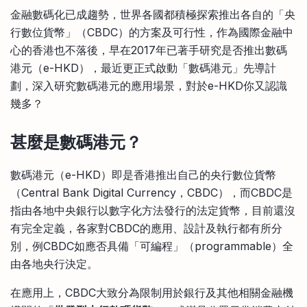
比較定存利率
金融數碼化已成趨勢，世界各國都積極探索推出各自的「央
手機App與理財資訊
信用卡
行數位貨幣」（CBDC）的方案及可行性，作為國際金融中
比較各種最優惠信用卡
心的香港也不落後，早在2017年已著手研究是否推出數碼
商業解決方案
港元（e-HKD），最近更正式啟動「數碼港元」先導計
劃，深入研究數碼港元的應用場景，對於e-HKD你又認識
企業服務
幾多？
甚麼是數碼港元？
數碼港元（e-HKD）即是香港推出自己的央行數位貨幣
（Central Bank Digital Currency，CBDC），而CBDC是
指由各地中央銀行以數字化方法發行的法定貨幣，目前還沒
有完全定義，各家對CBDC的應用、設計及執行都有所分
別，例CBDC如應否具備「可編程」（programmable）全
由各地央行決定。
在應用上，CBDC大致分為限制用於銀行及其他相關金融機