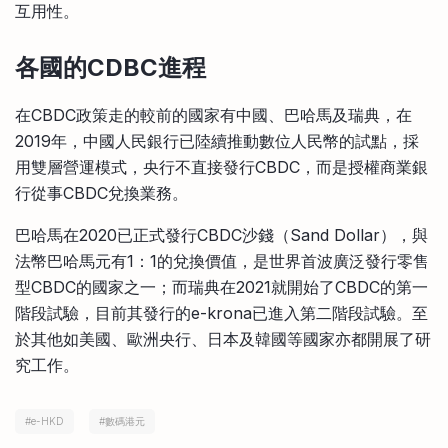
互用性。
各國的CDBC進程
在CBDC政策走的較前的國家有中國、巴哈馬及瑞典，在
2019年，中國人民銀行已陸續推動數位人民幣的試點，採
用雙層營運模式，央行不直接發行CBDC，而是授權商業銀
行從事CBDC兌換業務。
巴哈馬在2020已正式發行CBDC沙錢（Sand Dollar），與
法幣巴哈馬元有1：1的兌換價值，是世界首波廣泛發行零售
型CBDC的國家之一；而瑞典在2021就開始了CBDC的第一
階段試驗，目前其發行的e-krona已進入第二階段試驗。至
於其他如美國、歐洲央行、日本及韓國等國家亦都開展了研
究工作。
#
e-HKD
#
數碼港元