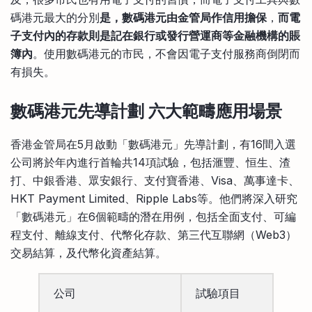
碼港元最大的分別
是，數碼港元由金管局作信用擔保
，
而電
子支付內的存款則是記在銀行或發行營運商等金融機構的賬
簿內
。使用數碼港元的市民，不會因電子支付服務商倒閉而
有損失。
數碼港元先導計劃 六大範疇應用場景
香港金管局在5月啟動「數碼港元」先導計劃，有16間入選
公司將於年內進行首輪共14項試驗，包括滙豐、恒生、渣
打、中銀香港、眾安銀行、支付寶香港、Visa、萬事達卡、
HKT Payment Limited、Ripple Labs等。他們將深入研究
「數碼港元」在6個範疇的潛在用例，包括全面支付、可編
程支付、離線支付、代幣化存款、第三代互聯網（Web3）
交易結算，及代幣化資產結算。
公司
試驗項目