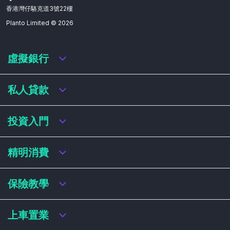
香港灣仔駱克道3號22樓
Planto Limited ©
2026
虛擬銀行
虛擬銀行迎新優惠
私人貸款
虛擬銀行存款利率比較
虛擬銀行銀扣賬卡 / 信用卡
私人貸款年利率比較
投資入門
虛擬銀行貸款
網上即批貸款
結餘轉戶
港股戶口收費及迎新優惠
精明消費
稅務貸款
美股戶口收費及迎新優惠
循環貸款
基金平台比較
網購信用卡
保險教學
財務公司貸款
買加密貨幣教學
信用卡迎新優惠比較
NFT入門
飛行里數信用卡
買保險基本概念
上車置業
學生信用卡
儲蓄保險