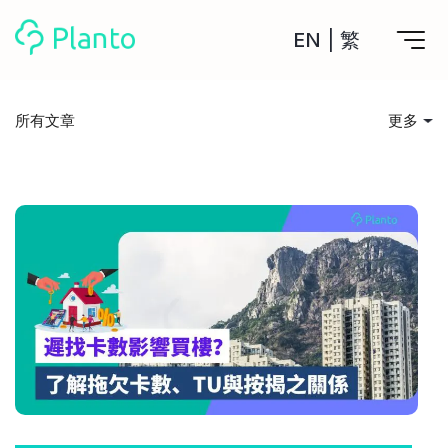
EN
|
繁
Planto功能
所有文章
更多
計劃買樓
所有文章
工具
計劃買樓第一步
全功能記賬
投資入門
管理及分析所有戶口
私人貸款
關於我們
管理MPF戶口
年利率/APR/年息比較
一次過管理所有強積金戶口
投資戶口 (美股)
儲錢貼士
申請清卡數/私人貸款
比較最抵美股投資戶口
Academy
CreFIT x Planto推廣優惠
投資戶口 (港股)
消費娛樂
比較最抵港股投資戶口
投資加密貨幣
Marketplace
比較最抵Crypto交易所
借貸須知
月供股票計劃
比較最抵月供計劃戶口
其他網站
住屋開支
定期存款