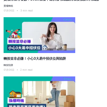
賣樓轉租
01月06日
•
3
min read
轉按並非必賺！小心3大易中招伏位與陷阱
轉按陷阱
01月06日
•
2
min read