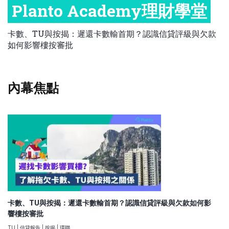
Planto Academy理財學堂
比較定存利率
手機App與理財資訊
信用卡
職場理財
比較各種最優惠信用卡
卡數、TU與按揭：遲還卡數輸首期？認識信貸評級與欠款
如何影響樓按審批
商業解決方案
保險教室
企業服務
跨境理財
內幕焦點
中小企與創業
卡數、TU與按揭：遲還卡數輸首期？認識信貸評級與欠款如何影
響樓按審批
TU
|
信貸報告
|
按揭
|
環聯