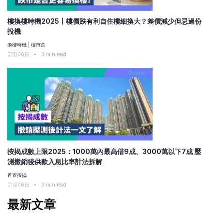
樓換樓時機2025〡樓價跌有利自住樓細換大？差價減少但忌過份
投機
換樓時機
|
樓市跌
01月06日
•
3
min read
按揭成數上限2025：1000萬內最高借9成、3000萬以下7成 壓
測撤銷後供款入息比率計法拆解
首置按揭
01月06日
•
3
min read
最新文章