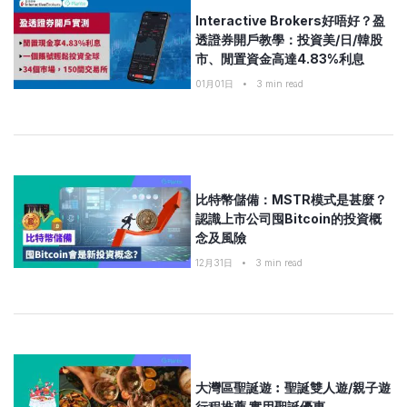
Interactive Brokers好唔好？盈
透證券開戶教學：投資美/日/韓股
市、閒置資金高達4.83%利息
01月01日
•
3
min read
比特幣儲備：MSTR模式是甚麼？
認識上市公司囤Bitcoin的投資概
念及風險
12月31日
•
3
min read
大灣區聖誕遊︰聖誕雙人遊/親子遊
行程推薦 實用聖誕優惠