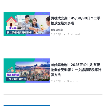
買樓成交期：45/60/90日？二手
樓成交期知多啲
買樓成交期
01月05日
•
3
min read
差餉累進制︰2025正式生效 甚麼
物業會受影響？ 一文認識新稅率計
算方法
01月02日
•
3
min read