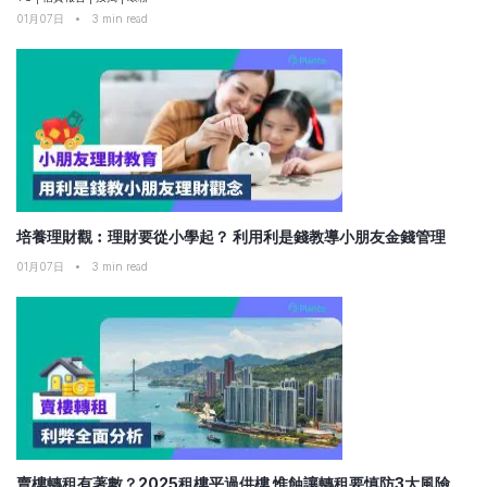
01月07日
•
3
min read
培養理財觀︰理財要從小學起？ 利用利是錢教導小朋友金錢管理
01月07日
•
3
min read
賣樓轉租有著數？2025租樓平過供樓 惟蝕讓轉租要慎防3大風險