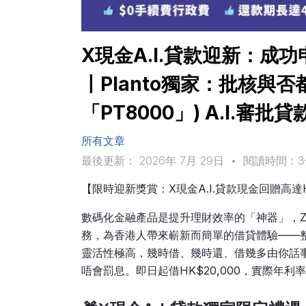
X現金A.I.貸款迎新：成功
〡Planto獨家：批核與否
「PT8000」) A.I.審
所有文章
最後更新： 2026年 7月 29日
•
閱讀時間：3
【限時迎新獎賞：X現金A.I.貸款現金回贈高達HK
數碼化金融產品是提升理財效率的「神器」，Zero F
務，為香港人帶來嶄新而簡單的借貸體驗——整
靈活性極高，幾時借、幾時還、借幾多由你話事，
唔會罰息。即日起借HK$20,000，實際年利