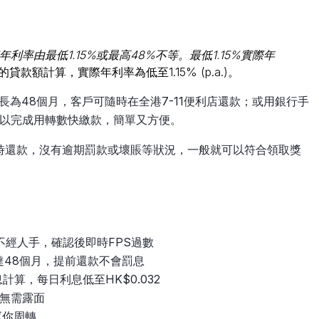
率由最低1.15%或最高48%不等。最低1.15%實際年
的貸款額計算，實際年利率為低至1.15% (p.a.)。
為48個月，客戶可隨時在全港7-11便利店還款；或用銀行手
維碼，以完成用轉數快繳款，簡單又方便。
時還款，沒有逾期罰款或壞賬等狀況，一般就可以符合領取獎
不經人手，確認後即時FPS過數
達48個月，提前還款不會罰息
息計算，每日利息低至HK$0.032
無需露面
幫你周轉