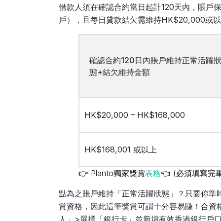
借款人須在確認合約當日起計120天內，賬戶
戶），且每日貸款結欠需維持HK$20,000或以上
確認合約120日內賬戶維持正常活躍
態+結欠維持金額
HK$20,000 – HK$168,000
HK$168,001 或以上
👉 Planto獨家獎賞
表格
👈 (必須填寫完
點為之賬戶維持「正常活躍狀態」？只要你準
賞資格，因此這筆獎賞可謂十分容易賺！合資格客戶
人」>選擇「銀行卡」並新增有效香港銀行戶口