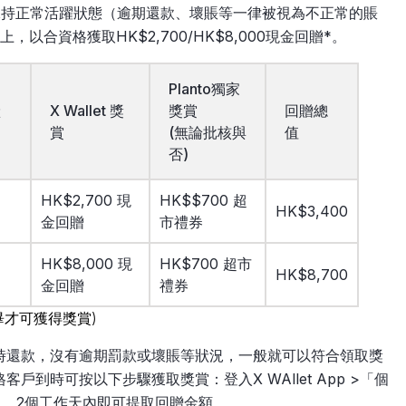
保持正常活躍狀態（逾期還款、壞賬等一律被視為不正常的賬
，以合資格獲取HK$2,700/HK$8,000現金回贈*。
Planto獨家
狀
X Wallet 獎
獎賞
回贈總
賞
(無論批核與
值
否)
HK$2,700 現
HK$$700 超
HK$3,400
金回贈
市禮券
HK$8,000 現
HK$700 超市
HK$8,700
金回贈
禮券
畢才可獲得獎賞)
時還款，沒有逾期罰款或壞賬等狀況，一般就可以符合領取獎
到時可按以下步驟獲取獎賞：登入X WAllet App >「個
，2個工作天內即可提取回贈金額