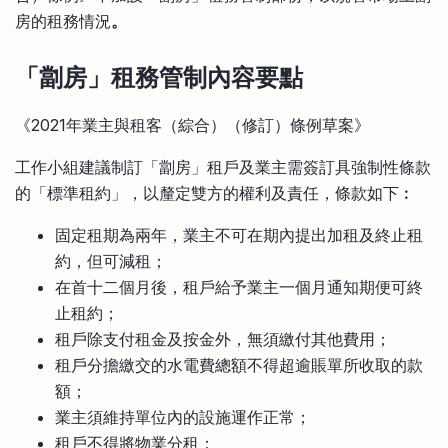
房的租務情況
。
「劏房」租務管制內容要點
《2021年業主與租客（綜合）（修訂）條例草案》
工作小組建議制訂「劏房」租戶及業主需簽訂具強制性條款
的「標準租約」，以釐定雙方的權利及責任，條款如下︰
固定租期為兩年，業主不可在期內提出加租及終止租
約，但可減租；
在首十二個月後，租戶給予業主一個月通知期便可終
止租約；
租戶除支付租金及按金外，無須繳付其他費用；
租戶分擔繳交的水電費總額不得超逾賬單所收取的款
額；
業主須維持單位內的設施運作正常；
租戶不得將物業分租；