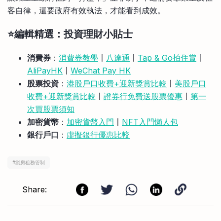
客自律，還要政府有效執法，才能看到成效。
⭐️編輯精選：投資理財小貼士
消費券
：
消費券教學
〡
八達通
〡
Tap & Go拍住賞
〡
AliPayHK
〡
WeChat Pay HK
股票投資
：
港股戶口收費+迎新獎賞比較
〡
美股戶口
收費+迎新獎賞比較
〡
證券行免費送股票優惠
〡
第一
次買股票須知
加密貨幣
：
加密貨幣入門
〡
NFT入門懶人包
銀行戶口
：
虛擬銀行優惠比較
#
劏房租務管制
Share: