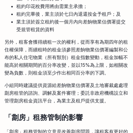
租約印花稅費用將由需業主承擔；
租約完畢後，業主須於七日內退還按金予租戶；及
業主須於簽立租約後一個月內向差餉物業估價署提交
受規管租賃的資料
另外，租客會獲得續租一次的權利，從而享有為期四年的租
住權保障，而續租時的租金須參照差餉物業估價署編製和公
布的私人住宅物業（所有類別）租金指數變動，租金加幅不
能高於相關期間的百分率改變，並以15%為上限，如相關改
變為負數，則租金須至少作出相同百分率的下調。
小組同時建議提供資源給差餉物業估價署及土地審裁處處理
劏房租管的諮詢、調解及案件審理；委託非政府機構設立和
管理劏房租金資訊平台，為業主及租戶提供支援。
「劏房」租務管制的影響
「劏房」租務管制的立意是改善劏房問題，讓租客有更好的