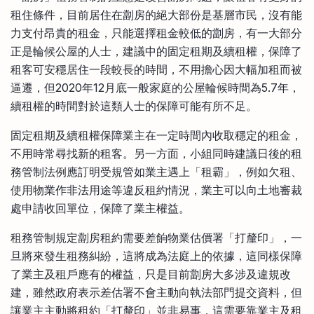
租住條件，目前居住在劏房的絕大部份是基層市民，沒有能
力支付昂貴的租金，只能選擇租金較低的劏房，有一大部分
正是輪候公屋的人士，建議中的固定租期及續租權，保障了
租客可安穩居住一段較長的時間，不用擔心因大幅加租而被
逼遷，但2020年12月底一般家庭的公屋輪候時間為5.7年，
續租權的時間對於這類人士的保障可能有所不足。
固定租期及續租權保障業主在一定時間內收取穩定的租金，
不用時常尋找新的租客。另一方面，小組同時建議日後的租
務管制法例應訂明受規管如業主遇上「租霸」，例如欠租、
使用物業作非法用途等違反租約情況，業主可以向土地審裁
處申請收回單位，保障了業主權益。
租務管制規定劏房租約需要差餉物業估價署「打釐印」，一
旦將來發生租務糾紛，這將成為法庭上的依據，這同樣保障
了業主及租戶應有的權益，只是目前劏房大多涉及違規改
建，雖然政府表示差估署不會主動向執法部門提交資料，但
讓業主主動將租約「打釐印」並非易事，這需要靠業主及租