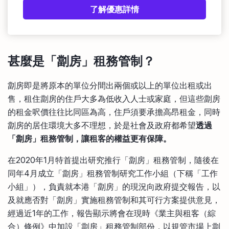
了解優惠詳情
甚麼是「劏房」租務管制？
劏房即是將原本的單位分間出兩個或以上的單位出租或出
售，租住劏房的住戶大多為低收入人士或家庭，但這些劏房
的租金呎價往往比同區為高，住戶須要承擔高昂租金，同時
劏房的居住環境大多不理想，於是社會及政府都希望
透過
「劏房」租務管制，讓租客的權益更有保障。
在2020年1月特首提出研究推行「劏房」租務管制，隨後在
同年4月成立「劏房」租務管制研究工作小組（下稱「工作
小組」），負責就本港「劏房」的現況向政府提交報告，以
及就應否對「劏房」實施租務管制和其可行方案提供意見，
經過近1年的工作，報告顯示將會在現時《業主與租客（綜
合）條例》中加設「劏房」租務管制部份，以規管市場上劏