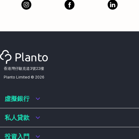
香港灣仔駱克道3號22樓
Planto Limited ©
2026
虛擬銀行
虛擬銀行迎新優惠
私人貸款
虛擬銀行存款利率比較
虛擬銀行銀扣賬卡 / 信用卡
私人貸款年利率比較
投資入門