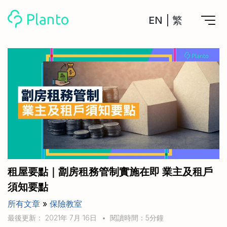
EN
|
繁
Planto功能
計劃買樓
工具
計劃買樓第一步
全功能記賬
管理及分析所有戶口
私人貸款
關於我們
管理MPF戶口
年利率/APR/年息比較
一次過管理所有強積金戶口
投資戶口 (美股)
申請清卡數/私人貸款
比較最抵美股投資戶口
Academy
CreFIT x Planto推廣優惠
投資戶口 (港股)
租屋要點｜劏房租務管制實施在即 業主及租戶
比較最抵港股投資戶口
投資加密貨幣
須知要點
Marketplace
比較最抵Crypto交易所
所有文章
»
保險教室
月供股票計劃
比較最抵月供計劃戶口
其他網站
最後更新： 2021年 7月 16日
•
閱讀時間：5分鐘
定期存款