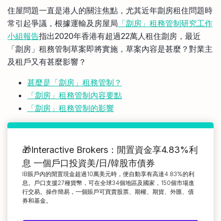
比較定存利率
住屋問題一直是港人的關注焦點，尤其近年劏房租住問題時
手機App與理財資訊
信用卡
常引起爭議，根據運輸及房屋局
「劏房」租務管制研究工作
比較各種最優惠信用卡
小組報告
指出2020年香港有超過22萬人租住劏房，最近
商業解決方案
「劏房」租務管制草案即將實施，草案內容是甚麼？對業主
及租戶又有甚麼影響？
企業服務
甚麼是「劏房」租務管制？
「劏房」租務管制內容要點
「劏房」租務管制的影響
🎁Interactive Brokers：閒置資金享4.83%利
息 一個戶口投資美/日/韓股市債券
IB賬戶內的閒置現金超過10萬美元時，便自動享有高達4.83%的利
息。戶口支援27種貨幣，可在全球34個地區及國家，150個市場進
行交易。操作簡易，一個賬戶可買賣股票、期權、期貨、外匯、債
券和基金。