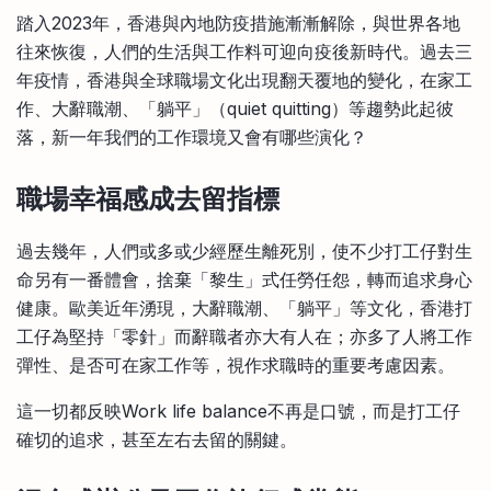
比較定存利率
踏入2023年，香港與內地防疫措施漸漸解除，與世界各地
手機App與理財資訊
信用卡
往來恢復，人們的生活與工作料可迎向疫後新時代。過去三
比較各種最優惠信用卡
年疫情，香港與全球職場文化出現翻天覆地的變化，在家工
商業解決方案
作、大辭職潮、「躺平」（quiet quitting）等趨勢此起彼
落，新一年我們的工作環境又會有哪些演化？
企業服務
職場幸福感成去留指標
過去幾年，人們或多或少經歷生離死別，使不少打工仔對生
命另有一番體會，捨棄「黎生」式任勞任怨，轉而追求身心
健康。歐美近年湧現，大辭職潮、「躺平」等文化，香港打
工仔為堅持「零針」而辭職者亦大有人在；亦多了人將工作
彈性、是否可在家工作等，視作求職時的重要考慮因素。
這一切都反映Work life balance不再是口號，而是打工仔
確切的追求，甚至左右去留的關鍵。