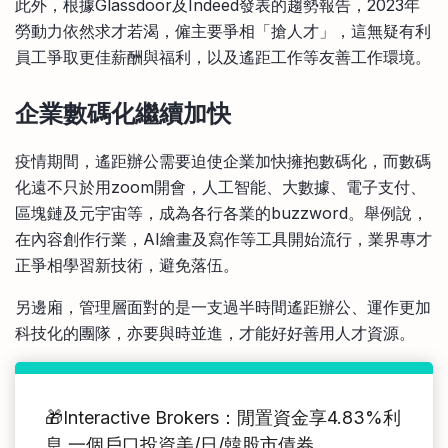
此外，根據Glassdoor及Indeed發表的趨勢報告，2023年
勞動力依然求才若渴，僱主要爭相「搶人才」，這無疑有利
員工爭取更佳薪酬與福利，以及遙距工作等友善工作環境。
企業數碼化繼續加快
疫情期間，遙距辦公需要迫使企業加快擁抱數碼化，而數碼
化遠不只於用zoom開會，人工智能、大數據、電子支付、
區塊鏈及元宇宙等，成為各行各業的buzzword。舉例說，
在內容創作行業，AI繪畫及寫作等工具開始流行，業界專才
正爭相學習新技術，避免落伍。
另邊廂，管理層面對的是一支過半時間遙距辦公、運作更加
科技化的團隊，亦要與時並進，才能好好善用人才資源。
🎁Interactive Brokers：閒置資金享4.83%利
息 一個戶口投資美/日/韓股市債券