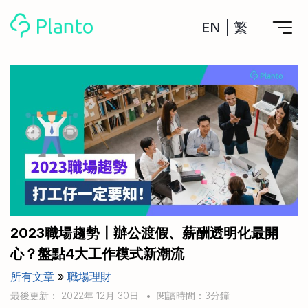
EN
|
繁
Planto功能
計劃買樓
工具
計劃買樓第一步
全功能記賬
管理及分析所有戶口
私人貸款
關於我們
管理MPF戶口
年利率/APR/年息比較
一次過管理所有強積金戶口
投資戶口 (美股)
申請清卡數/私人貸款
比較最抵美股投資戶口
Academy
CreFIT x Planto推廣優惠
投資戶口 (港股)
2023職場趨勢〡辦公渡假、薪酬透明化最開
比較最抵港股投資戶口
投資加密貨幣
心？盤點4大工作模式新潮流
Marketplace
比較最抵Crypto交易所
所有文章
»
職場理財
月供股票計劃
比較最抵月供計劃戶口
其他網站
最後更新： 2022年 12月 30日
•
閱讀時間：3分鐘
定期存款