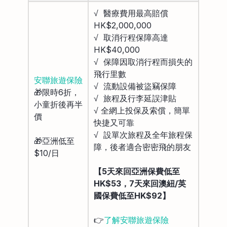
√ 醫療費用最高賠償
HK$2,000,000
√ 取消行程保障高達
HK$40,000
√ 保障因取消行程而損失的
飛行里數
安聯旅遊保險
√ 流動設備被盜竊保障
🎁限時6折，
√ 旅程及行李延誤津貼
小童折後再半
√ 全網上投保及索償，簡單
價
快捷又可靠
√ 設單次旅程及全年旅程保
🎁亞洲低至
障，後者適合密密飛的朋友
$10/日
【5天來回亞洲保費低至
HK$53，7天來回澳紐/英
國保費低至HK$92】
👉
了解安聯旅遊保險