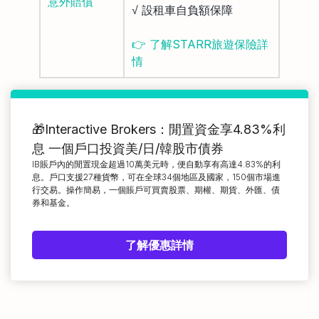
意外賠償
√ 設租車自負額保障
👉 了解STARR旅遊保險詳
情
🎁Interactive Brokers：閒置資金享4.83%利
息 一個戶口投資美/日/韓股市債券
IB賬戶內的閒置現金超過10萬美元時，便自動享有高達4.83%的利
息。戶口支援27種貨幣，可在全球34個地區及國家，150個市場進
行交易。操作簡易，一個賬戶可買賣股票、期權、期貨、外匯、債
券和基金。
了解優惠詳情