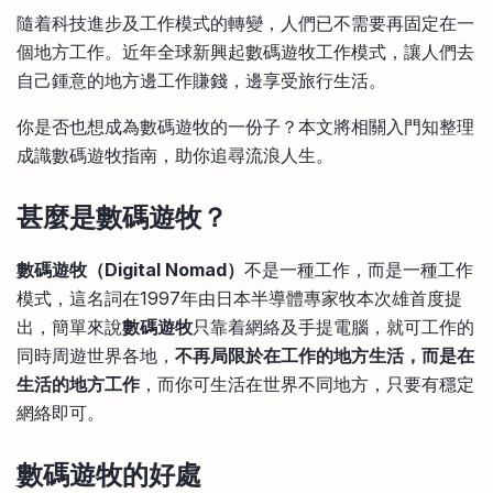
比較定存利率
隨着科技進步及工作模式的轉變，人們已不需要再固定在一
手機App與理財資訊
信用卡
個地方工作。近年全球新興起數碼遊牧工作模式，讓人們去
比較各種最優惠信用卡
自己鍾意的地方邊工作賺錢，邊享受旅行生活。
商業解決方案
你是否也想成為數碼遊牧的一份子？本文將相關入門知整理
成識數碼遊牧指南，助你追尋流浪人生。
企業服務
甚麼是數碼遊牧？
數碼遊牧（Digital Nomad）
不是一種工作，而是一種工作
模式，這名詞在1997年由日本半導體專家牧本次雄首度提
出，簡單來說
數碼遊牧
只靠着網絡及手提電腦，就可工作的
同時周遊世界各地，
不再局限於在工作的地方生活，而是在
生活的地方工作
，而你可生活在世界不同地方，只要有穩定
網絡即可。
數碼遊牧
的好處