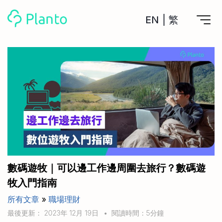
EN
|
繁
Planto功能
計劃買樓
工具
計劃買樓第一步
全功能記賬
管理及分析所有戶口
私人貸款
關於我們
管理MPF戶口
年利率/APR/年息比較
一次過管理所有強積金戶口
投資戶口 (美股)
申請清卡數/私人貸款
比較最抵美股投資戶口
Academy
CreFIT x Planto推廣優惠
投資戶口 (港股)
數碼遊牧｜可以邊工作邊周圍去旅行？數碼遊
比較最抵港股投資戶口
投資加密貨幣
牧入門指南
Marketplace
比較最抵Crypto交易所
所有文章
»
職場理財
月供股票計劃
比較最抵月供計劃戶口
其他網站
最後更新： 2023年 12月 19日
•
閱讀時間：5分鐘
定期存款