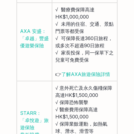
√ 醫療費保障高達
HK$1,000,000
√ 未用的住宿、交通、景點
AXA 安盛：
門票等都受保
「卓越」豐盛
√ 可保障長達360日旅程，
優遊樂保險
或多次不超過90日旅程
√ 家長投保，同一保單下之
兒童可免費受保
👉
了解AXA旅遊保險詳情
√ 意外死亡及永久傷殘保障
高達HK$1,500,000
√ 保障恐怖襲擊
√ 醫療費用保障高達
STARR：
HK$1,500,000
「卓悅遊」旅
√ 保障業餘運動，如熱氣
遊保險
球、潛水、滑雪等