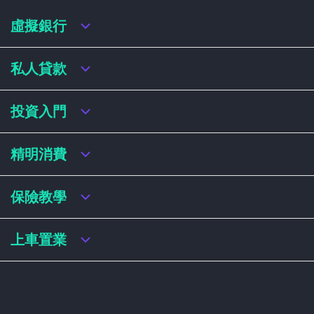
虛擬銀行
虛擬銀行迎新優惠
私人貸款
虛擬銀行存款利率比較
虛擬銀行銀扣賬卡 / 信用卡
私人貸款年利率比較
投資入門
虛擬銀行貸款
網上即批貸款
結餘轉戶
港股戶口收費及迎新優惠
精明消費
稅務貸款
美股戶口收費及迎新優惠
循環貸款
基金平台比較
網購信用卡
保險教學
財務公司貸款
買加密貨幣教學
信用卡迎新優惠比較
NFT入門
飛行里數信用卡
買保險基本概念
上車置業
學生信用卡
儲蓄保險
八達通自動增設信用卡
人壽保險
香港買樓流程
機場貴賓室信用卡
意外保險
居屋懶人包
醫療保險