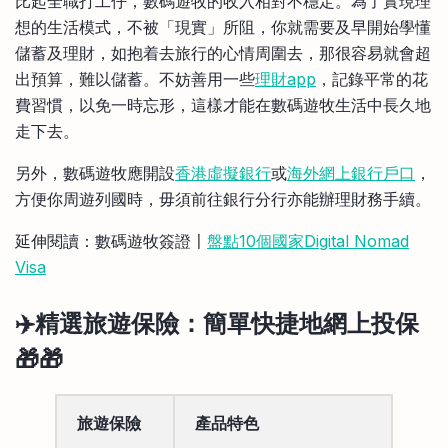
比起全職打工仔，數碼遊牧的收入相對不穩定。為了實現理
想的生活模式，不被「現實」所阻，你就需要及早開始學懂
儲蓄及理財，如抱着去旅行的心情周圍去，那很容易就會超
出預算，難以儲蓄。不妨善用一些
理財app
，記錄平常的花
費習慣，以免一時忘形，這樣才能在數碼遊牧生活中長久地
走下去。
另外，數碼遊牧應開設
香港虛擬銀行
或
海外網上銀行戶口
，
方便你周遊列國時，毋須前往銀行分行亦能辦理財務手續。
延伸閱讀：數碼遊牧簽證〡
盤點10個國家Digital Nomad
Visa
✈️精選旅遊保險：簡單快捷地網上投保
🎁🎁
旅遊保險
產品特色