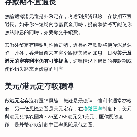
存款期不宜過長
無論選擇港元還是外幣定存，考慮到投資風險，存款期不宜
過長。如果你在短期內急需資金周轉，提前取款將可能使你
無法賺息的同時，亦要繳交手續費。
若做外幣定存時錯判匯價走勢，過長的存款期將使你泥足深
陷。此外，香港目前未有完全跟隨美國的加息，日後
美元及
港元的定存利率仍有可能提高
，這種情況下過長的存款期或
使你錯失將來更優惠的利率。
美元/港元定存較穩陣
做
港元定存
沒有匯率風險，無疑是最穩陣，惟利率通常亦較
低。另一低風險之選是美元定存，在
聯繫匯率
制度下，美元
與港元兌換範圍為7.75至7.85港元兌1美元，匯價風險甚
微，是外幣存款計劃中匯率風險最低之選。