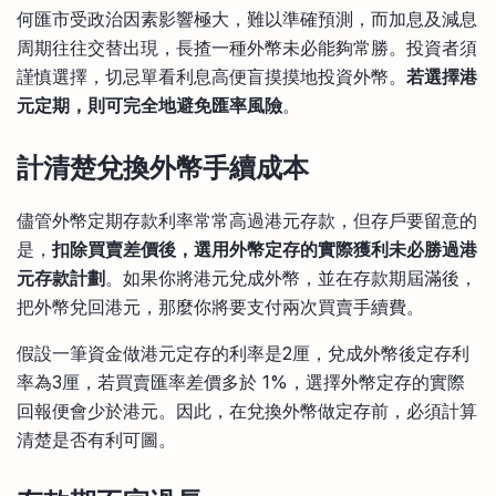
何匯市受政治因素影響極大，難以準確預測，而加息及減息
周期往往交替出現，長揸一種外幣未必能夠常勝。投資者須
謹慎選擇，切忌單看利息高便盲摸摸地投資外幣。
若選擇港
元定期，則可完全地避免匯率風險
。
計清楚兌換外幣手續成本
儘管外幣定期存款利率常常高過港元存款，但存戶要留意的
是，
扣除買賣差價後，選用外幣定存的實際獲利未必勝過港
元存款計劃
。如果你將港元兌成外幣，並在存款期屆滿後，
把外幣兌回港元，那麼你將要支付兩次買賣手續費。
假設一筆資金做港元定存的利率是2厘，兌成外幣後定存利
率為3厘，若買賣匯率差價多於 1%，選擇外幣定存的實際
回報便會少於港元。因此，在兌換外幣做定存前，必須計算
清楚是否有利可圖。