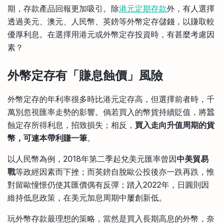
期，存款產品回報更加吸引。除
港元定期存款
外，有人選擇
比較定存利率
手機App與理財資訊
信用卡
透過美元、澳元、人民幣、英鎊等外幣定存儲錢，以賺取較
比較各種最優惠信用卡
優厚利息。在選擇用港元或外幣定存投資時，有甚麼考慮因
商業解決方案
素？
企業服務
外幣定存有「賺息蝕價」風險
外幣定存的年利率很多時比港元定存高，但選擇前者時，千
萬別忽視匯率走勢的影響。倘若買入的幣貨持續貶值，將蠶
蝕定存所得利息，招致損失；相反，
買入走向升值周期的貨
幣，可連本帶利賺一筆
。
以人民幣為例，2018年第二季起兌美元匯率曾因
中美貿易
戰
等政經因素而下挫；而英鎊自脫歐公投後亦一跌再跌，惟
對留歐憧憬仍使其匯價偶有反彈；踏入2022年，日圓則因
維持低息政策，在美元加息周期中屢創新低。
玩外幣存款最理想的策略，當然是買入長期高息的外幣，奈