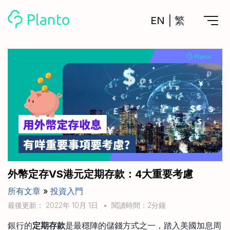
EN
|
繁
Planto功能
計劃買樓
工具
計劃買樓第一步
全功能記賬
管理及分析所有戶口
私人貸款
關於我們
管理MPF戶口
年利率/APR/年息比較
一次過管理所有強積金戶口
投資戶口 (美股)
申請清卡數/私人貸款
比較最抵美股投資戶口
Academy
CreFIT x Planto推廣優惠
投資戶口 (港股)
外幣定存VS港元定期存款：4大重要考慮
比較最抵港股投資戶口
投資加密貨幣
所有文章
»
投資入門
Marketplace
比較最抵Crypto交易所
最後更新： 2022年 10月 1日
•
閱讀時間：2分鐘
月供股票計劃
比較最抵月供計劃戶口
其他網站
銀行的
定期存款
是最穩陣的儲錢方式之一，踏入美國加息周
定期存款