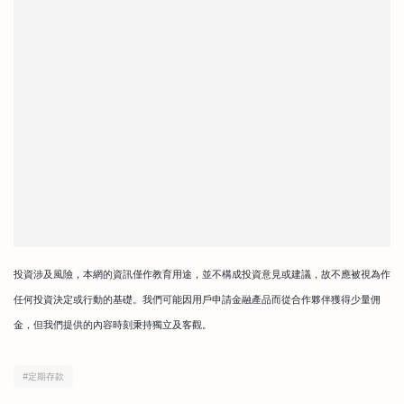
投資涉及風險，本網的資訊僅作教育用途，並不構成投資意見或建議，故不應被視為作
任何投資決定或行動的基礎。我們可能因用戶申請金融產品而從合作夥伴獲得少量佣
金，但我們提供的內容時刻秉持獨立及客觀。
#
定期存款