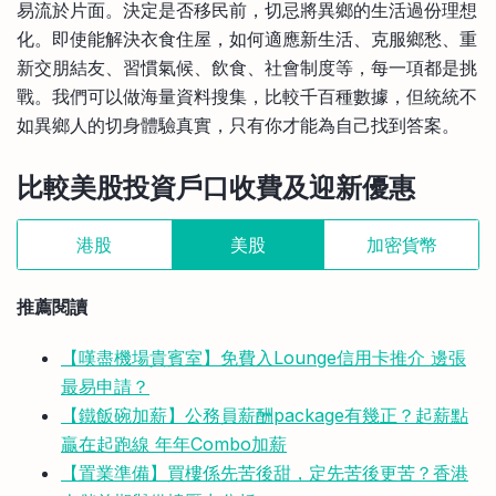
易流於片面。決定是否移民前，切忌將異鄉的生活過份理想
化。即使能解決衣食住屋，如何適應新生活、克服鄉愁、重
新交朋結友、習慣氣候、飲食、社會制度等，每一項都是挑
戰。我們可以做海量資料搜集，比較千百種數據，但統統不
如異鄉人的切身體驗真實，只有你才能為自己找到答案。
比較美股投資戶口收費及迎新優惠
港股
美股
加密貨幣
推薦閱讀
【嘆盡機場貴賓室】免費入Lounge信用卡推介 邊張
最易申請？
【鐵飯碗加薪】公務員薪酬package有幾正？起薪點
贏在起跑線 年年Combo加薪
【置業準備】買樓係先苦後甜，定先苦後更苦？香港