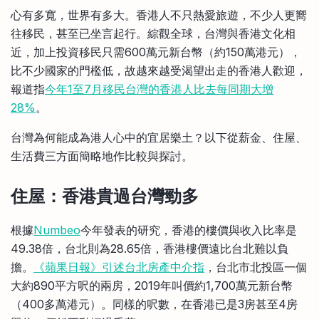
比較定存利率
心有多寬，世界有多大。香港人不只熱愛旅遊，不少人更嚮
手機App與理財資訊
信用卡
往移民，甚至已坐言起行。綜觀全球，台灣與香港文化相
比較各種最優惠信用卡
近，加上投資移民只需600萬元新台幣（約150萬港元），
商業解決方案
比不少國家的門檻低，故越來越受渴望出走的香港人歡迎，
報道指
今年1至7月移民台灣的香港人比去每同期大增
企業服務
28%
。
台灣為何能成為港人心中的宜居樂土？以下從薪金、住屋、
生活費三方面簡略地作比較與探討。
住屋：香港貴過台灣勁多
根據
Numbeo
今年發表的研究，香港的樓價與收入比率是
49.38倍，台北則為28.65倍，香港樓價遠比台北難以負
擔。
《蘋果日報》引述台北房產中介指
，台北市北投區一個
大約890平方呎的兩房，2019年叫價約1,700萬元新台幣
（400多萬港元）。同樣的呎數，在香港已是3房甚至4房