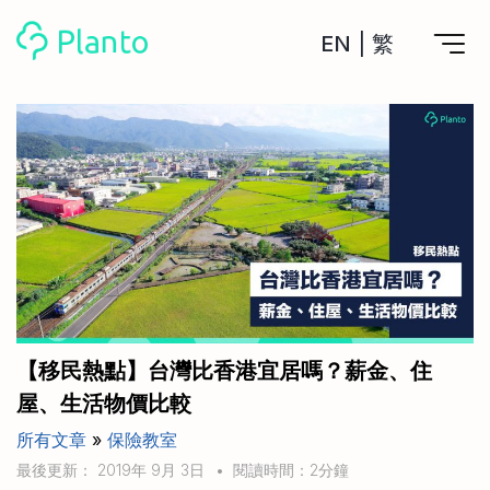
EN
|
繁
Planto功能
計劃買樓
工具
計劃買樓第一步
全功能記賬
管理及分析所有戶口
私人貸款
關於我們
管理MPF戶口
年利率/APR/年息比較
一次過管理所有強積金戶口
投資戶口 (美股)
申請清卡數/私人貸款
比較最抵美股投資戶口
Academy
CreFIT x Planto推廣優惠
投資戶口 (港股)
【移民熱點】台灣比香港宜居嗎？薪金、住
比較最抵港股投資戶口
投資加密貨幣
屋、生活物價比較
Marketplace
比較最抵Crypto交易所
所有文章
»
保險教室
月供股票計劃
比較最抵月供計劃戶口
其他網站
最後更新： 2019年 9月 3日
•
閱讀時間：2分鐘
定期存款