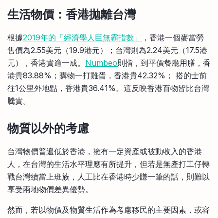
生活物價：香港拋離台灣
根據
2019年的「經濟學人巨無霸指數」
，香港一個麥當勞
售價為2.55美元（19.9港元）；台灣則為2.24美元（17.5港
元），香港貴逾一成。
Numbeo
則指，到平價餐廳用膳，香
港貴83.88%；購物一打雞蛋，香港貴42.32%； 搭的士前
往1公里外地點，香港貴36.41%。這反映香港百物皆比台灣
騰貴。
物質以外的考慮
台灣物價普遍低於香港，擁有一定資產或被動收入的香港
人，在台灣的生活水平理應有所提升，但若是無產打工仔轉
戰台灣續當上班族，人工比在香港時少賺一筆的話，則難以
享受兩地物價差異優勢。
然而，若以物價及物質生活作為考慮移民的主要因素，或容