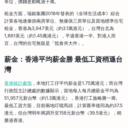
單位，價錢更動輒過千萬。
租金方面，瑞銀集團2018年發表的《全球生活成本》綜合
計算各地連傢俱兩房單位、無傢俱三房單位及當地標準住宅
租金，香港為3,947美元（約3.1萬港元），台灣台北為
1,861美元（約1.45萬港元），平過香港一半。對港人而
言，台灣的住宅無疑是「抵食夾大件」。
薪金：香港平均薪金勝 最低工資稍遜台
灣
香港統計處指
，本地打工仔平均薪金是1.75萬港元；而台灣
行政院主計總處的數據顯示，當地每人每月總薪金平均為
51,957元新台幣（約1.3萬港元），香港打工族略勝一籌。
最低工資方面，目前兩地叮噹馬頭，計算匯率後同為約37.5
港元，但台灣明年將調升至158元新台幣（39.5港元），稍
勝過香港。