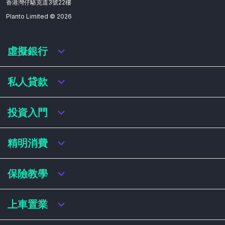
香港灣仔駱克道3號22樓
Planto Limited ©
2026
虛擬銀行
虛擬銀行迎新優惠
私人貸款
虛擬銀行存款利率比較
虛擬銀行銀扣賬卡 / 信用卡
私人貸款年利率比較
投資入門
虛擬銀行貸款
網上即批貸款
結餘轉戶
港股戶口收費及迎新優惠
精明消費
稅務貸款
美股戶口收費及迎新優惠
循環貸款
基金平台比較
網購信用卡
保險教學
財務公司貸款
買加密貨幣教學
信用卡迎新優惠比較
NFT入門
飛行里數信用卡
買保險基本概念
上車置業
學生信用卡
儲蓄保險