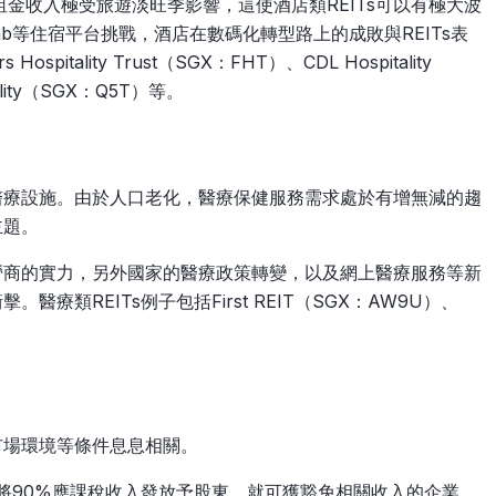
金收入極受旅遊淡旺季影響，這使酒店類REITs可以有極大波
nb等住宿平台挑戰，酒店在數碼化轉型路上的成敗與REITs表
itality Trust（SGX：FHT）、CDL Hospitality
tality（SGX：Q5T）等。
等醫療設施。由於人口老化，醫療保健服務需求處於有增無減的趨
主題。
運營商的實力，另外國家的醫療政策轉變，以及網上醫療服務等新
醫療類REITs例子包括First REIT（SGX：AW9U）、
市場環境等條件息息相關。
s將90%應課稅收入發放予股東，就可獲豁免相關收入的企業