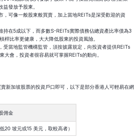
多收益發放予股東。
上市，可像一般股東般買賣，加上當地REITs是深受歡迎的資
維持在5成以下，而多數S-REITs實際債務佔總資產比率債為3
成的槓桿比率更健康，大大降低股東的投資風險。
s，受當地監管機構監管，須按披露規定，向投資者提供REITs
大會，投資者很容易就可掌握REITs的動向。
可買賣新加坡股票的投資戶口即可，以下是部分香港人可輕易在網
股佣金
最低20 坡元或15 美元，取較高者）