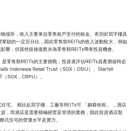
類購物場所，收入主要來自零售租戶支付的租金。有別於寫字樓及
業額的一定百分比，因此零售類REITs的收入波動較大，例如
成影響，但當然疫後復甦亦為零售類REITs帶來投資機會。
零售類REITs的主要挑戰，投資者評估REITs資產價值時必
ndonesia Retail Trust（SGX：D5IU）、Starhill
REIT（SGX，CRPU）。
式住宅。 相比起寫字樓、工廠等REITs可 「躺着收租」 ，酒店
行投資，而酒店是需要積極經營及管理的業務，因此投資酒店類
及服務式住宅的營運水平及實力。