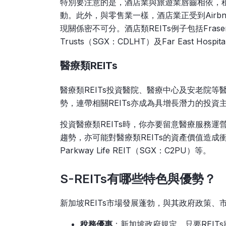
特別要注意的是，酒店業與旅遊業唇齒相依，租
動。此外，與零售業一樣，酒店業正受到Airb
現關係密不可分。酒店類REITs例子包括Frasers Hosp
Trusts（SGX：CDLHT）及Far East Hospi
醫療類REITs
醫療類REITs投資醫院、醫療中心及安老院
勢，連帶相關REITs亦成為具增長潛力的投資
投資醫療類REITs時，你亦要留意醫療服務
趨勢，亦可能對醫療類REITs的資產價值造成衝擊。
Parkway Life REIT（SGX：C2PU）等。
S-REITs有哪些特色與優勢？
新加坡REITs市場發展蓬勃，與其政府政策、
稅務優惠
：新加坡政府規定，只要REIT