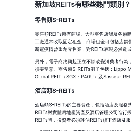
新加坡REITs有哪些熱門類別？
零售類S-REITs
零售類REITs擁有商場、大型零售店舖及各
工廠通常收取固定租金，商場租金可包括店舖營
新冠疫情曾重創零售業，對REITs表現必然造
另外，電子商務興起正在不斷改變消費者行為，是
須要留意。零售類S-REITs例子包括：Lippo Malls I
Global REIT（SGX：P40U）及Sasseur 
酒店類S-REITs
酒店類S-REITs的主要資產，包括酒店及服務
REITs對實體房地產資產及酒店管理公司進
REITs時，投資者必須評估REITs旗下酒店