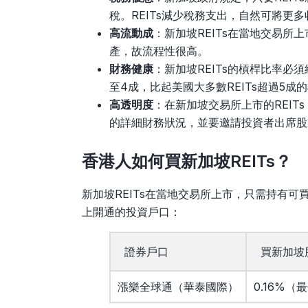
稅。REITs減少稅務支出，自然可將更
高流動成
：新加坡REITs在當地交易所
產，故流程性很高。
財務健康
：新加坡REITs的槓桿比率必須
至4成，比起美國大多數REITs超過5
高透明度
：在新加坡交易所上市的REIT
的詳細財務狀況，並要邀請投資者出席股東
香港人如何買新加坡REITs？
新加坡REITs在當地交易所上市，只需持有
上開通的投資戶口：
證券戶口
買新加坡
漲樂全球通（華泰國際）
0.16%（