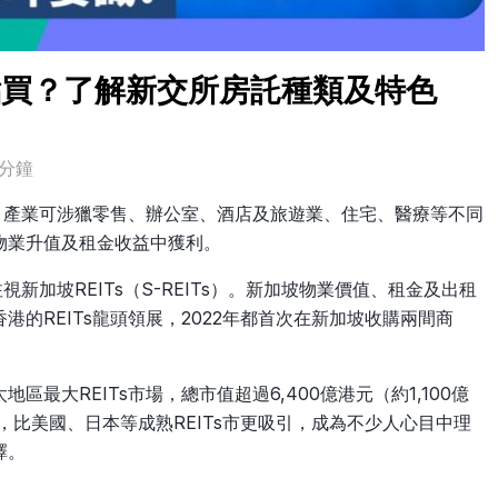
人點買？了解新交所房託種類及特色
分鐘
主，產業可涉獵零售、辦公室、酒店及旅遊業、住宅、醫療等不同
物業升值及租金收益中獲利。
新加坡REITs（S-REITs）。新加坡物業價值、租金及出租
的REITs龍頭領展，2022年都首次在新加坡收購兩間商
地區最大REITs市場，總市值超過6,400億港元（約1,100億
%，比美國、日本等成熟REITs市更吸引，成為不少人心目中理
擇。