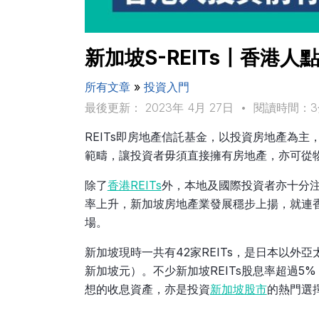
新加坡S-REITs〡香港
所有文章
»
投資入門
最後更新： 2023年 4月 27日
•
閱讀時間：3
REITs即房地產信託基金，以投資房地產為
範疇，讓投資者毋須直接擁有房地產，亦可從
除了
香港REITs
外，本地及國際投資者亦十分注視
率上升，新加坡房地產業發展穩步上揚，就連香港
場。
新加坡現時一共有42家REITs，是日本以外亞太
新加坡元）。不少新加坡REITs股息率超過5
想的收息資產，亦是投資
新加坡股市
的熱門選