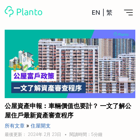
EN
|
繁
Planto功能
計劃買樓
工具
計劃買樓第一步
全功能記賬
管理及分析所有戶口
私人貸款
關於我們
管理MPF戶口
年利率/APR/年息比較
一次過管理所有強積金戶口
投資戶口 (美股)
申請清卡數/私人貸款
比較最抵美股投資戶口
Academy
CreFIT x Planto推廣優惠
投資戶口 (港股)
公屋資產申報︰車輛價值也要計？ 一文了解公
比較最抵港股投資戶口
投資加密貨幣
屋住戶最新資產審查程序
Marketplace
比較最抵Crypto交易所
所有文章
»
住屋開支
月供股票計劃
比較最抵月供計劃戶口
其他網站
最後更新： 2024年 2月 23日
•
閱讀時間：5分鐘
定期存款