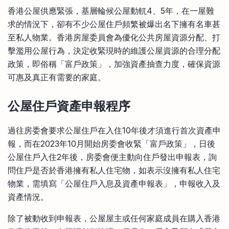
比較定存利率
香港公屋供應緊張，基層輪候公屋動軏4、5年，在一屋難
手機App與理財資訊
信用卡
求的情況下，卻有不少公屋住戶頻繁被爆出名下擁有名車甚
比較各種最優惠信用卡
至私人物業。香港房屋委員會為優化公共房屋資源分配、打
商業解決方案
擊濫用公屋行為，決定收緊現時的維護公屋資源的合理分配
政策，即俗稱「富戶政策」，加強資產抽查力度，確保資源
企業服務
可惠及真正有需要的家庭。
公屋住戶資產申報程序
過往房委會要求公屋住戶在入住10年後才須進行首次資產申
報，而在2023年10月開始房委會收緊「富戶政策」，日後
公屋住戶入住2年後，房委會便主動向住戶發出申報表，詢
問住戶是否於香港擁有私人住宅物，如表示沒擁有私人住宅
物業，需填寫「公屋住戶入息及資產申報表」，申報收入及
資產情況。
除了被動收到申報表，公屋屋主或任何家庭成員在購入香港