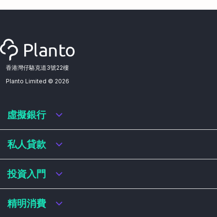
香港灣仔駱克道3號22樓
Planto Limited ©
2026
虛擬銀行
虛擬銀行迎新優惠
私人貸款
虛擬銀行存款利率比較
虛擬銀行銀扣賬卡 / 信用卡
私人貸款年利率比較
投資入門
虛擬銀行貸款
網上即批貸款
結餘轉戶
港股戶口收費及迎新優惠
精明消費
稅務貸款
美股戶口收費及迎新優惠