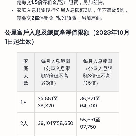
需繳交
1.5倍
淨租金/暫准證費，另加差餉。
家庭入息超逾現行公屋入息限額3倍，但不高於5倍，
需繳交
2倍
淨租金 /暫准證費，另加差餉。
公屋富戶入息及總資產淨值限額（2023
年10
月
1
日起生效）
家
每月入息範圍
每月入息範圍
庭
（公屋入息限
（公屋入息限
人
額2倍但不高
額3倍但不高
數
於3倍）
於5倍）
25,881至
38,821至
1人
38,820
64,700
58,651至
2人
39,101至58,650
97,750