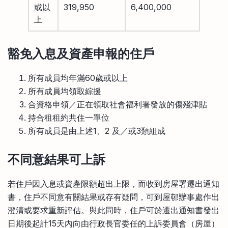
或以
319,950
6,400,000
上
豁免入息及資產申報的住戶
所有成員均年滿60歲或以上
所有成員均領取綜援
合資格申領／正在領取社會福利署發放的傷殘津貼
持合租租約共住一單位
所有成員是由上述1、2 及／或3類組成
不同意結果可上訴
若住戶因入息或資產限額超出上限，而收到房屋署遷出通知
書，住戶不同意有關結果或存有疑問，可到屋邨辦事處作出
澄清或要求重新評估。與此同時，住戶可於遷出通知書發出
日期後起計15天內向由行政長官委任的上訴委員會（房屋）