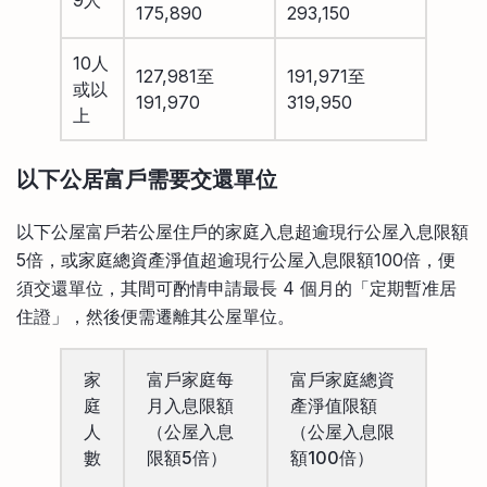
175,890
293,150
10人
127,981至
191,971至
或以
191,970
319,950
上
以下公居富戶需要交還單位
以下公屋富戶若公屋住戶的家庭入息超逾現行公屋入息限額
5倍，或家庭總資產淨值超逾現行公屋入息限額100倍，便
須交還單位，其間可酌情申請最長 4 個月的「定期暫准居
住證」，然後便需遷離其公屋單位。
家
富戶家庭每
富戶家庭總資
庭
月入息限額
產淨值限額
人
（公屋入息
（公屋入息限
數
限額5倍）
額100倍）