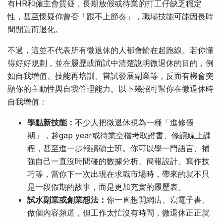
有HR和僱主會質疑，長期放假或待業的打工仔缺乏穩定
性，甚至懷疑你曾否「跟不上節奏」，職場技能可能因長時
間閒置而退化。
不過，這並不代表所有微退休的人都會輸在起跑線。若你懂
得好好規劃，並在履歷或面試中清楚說明微退休的目的，例
如自我增值、技能再培訓、嘗試發展副業等，反而有機會突
顯你的主動性與自我管理能力。以下幾招可幫你在微退休時
自我增值：
學點新技能：
不少人把微退休視為一種「進修假
期」，趁gap year或待業空檔考取證書、修讀線上課
程，甚至進一步報讀碩士班。你可以學一門語言、補
強自己一直沒時間碰的數據分析、簡報設計、寫作技
巧等，當你下一次出現在求職市場時，帶來的就不只
是一段假期的故事，而是更加充實的履歷表。
試水副業或創業想法：
你一直想開網店、寫電子書、
做個內容頻道，但工作太忙沒有時間，微退休正正就