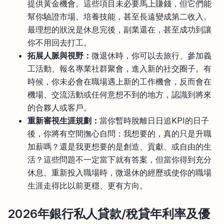
提供黃金機會。這些項目未必要馬上賺錢，但它們能
幫你驗證市場、培養技能，甚至長遠變成第二收入。
最理想的狀況是休息完後，副業還在，甚至成功到讓
你不用回去打工。
拓展人脈與視野：
微退休時，你可以去旅行、參加義
工活動、報名專業社群聚會，進入新的社交圈子。有
時候，你未必會在職場遇上新的工作機會，反而會在
機場、交流活動或任何意想不到的地方，認識到將來
的合夥人或客戶。
重新審視生涯規劃：
當你暫時脫離日日追KPI的日子
後，你將有空間撫心自問：我想要的，真的只是升職
加薪嗎？還是我更想要的是創造、貢獻、或自由的生
活？這些問題不一定當下就有答案，但當你得到充分
休息、重新投入職場時，微退休的經歷或使你的職場
生涯走得比以前更穩、更有方向。
2026年銀行私人貸款/稅貸年利率及優