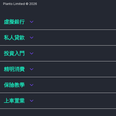
Planto Limited ©
2026
虛擬銀行
虛擬銀行迎新優惠
私人貸款
虛擬銀行存款利率比較
虛擬銀行銀扣賬卡 / 信用卡
私人貸款年利率比較
投資入門
虛擬銀行貸款
網上即批貸款
結餘轉戶
港股戶口收費及迎新優惠
精明消費
稅務貸款
美股戶口收費及迎新優惠
循環貸款
基金平台比較
網購信用卡
保險教學
財務公司貸款
買加密貨幣教學
信用卡迎新優惠比較
NFT入門
飛行里數信用卡
買保險基本概念
上車置業
學生信用卡
儲蓄保險
八達通自動增設信用卡
人壽保險
香港買樓流程