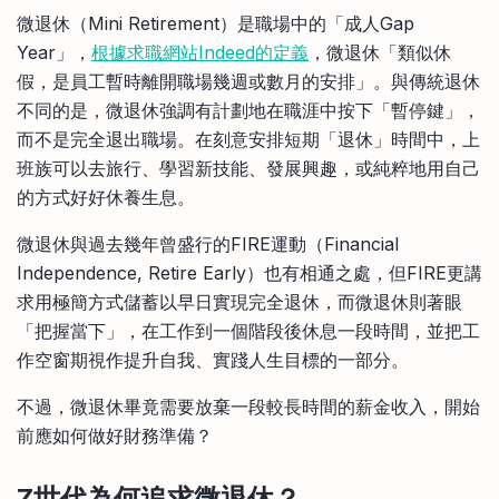
比較定存利率
微退休（Mini Retirement）是職場中的「成人Gap
手機App與理財資訊
信用卡
Year」，
根據求職網站Indeed的定義
，微退休「類似休
比較各種最優惠信用卡
假，是員工暫時離開職場幾週或數月的安排」。與傳統退休
商業解決方案
不同的是，微退休強調有計劃地在職涯中按下「暫停鍵」，
而不是完全退出職場。在刻意安排短期「退休」時間中，上
企業服務
班族可以去旅行、學習新技能、發展興趣，或純粹地用自己
的方式好好休養生息。
微退休與過去幾年曾盛行的FIRE運動（Financial
Independence, Retire Early）也有相通之處，但FIRE更講
求用極簡方式儲蓄以早日實現完全退休，而微退休則著眼
「把握當下」，在工作到一個階段後休息一段時間，並把工
作空窗期視作提升自我、實踐人生目標的一部分。
不過，微退休畢竟需要放棄一段較長時間的薪金收入，開始
前應如何做好財務準備？
Z世代為何追求微退休？