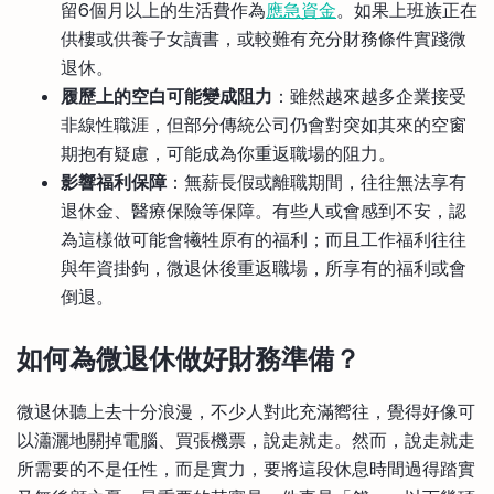
留6個月以上的生活費作為
應急資金
。如果上班族正在
供樓或供養子女讀書，或較難有充分財務條件實踐微
退休。
履歷上的空白可能變成阻力
：雖然越來越多企業接受
非線性職涯，但部分傳統公司仍會對突如其來的空窗
期抱有疑慮，可能成為你重返職場的阻力。
影響福利保障
：無薪長假或離職期間，往往無法享有
退休金、醫療保險等保障。有些人或會感到不安，認
為這樣做可能會犧牲原有的福利；而且工作福利往往
與年資掛鉤，微退休後重返職場，所享有的福利或會
倒退。
如何為微退休做好財務準備？
微退休聽上去十分浪漫，不少人對此充滿嚮往，覺得好像可
以瀟灑地關掉電腦、買張機票，說走就走。然而，說走就走
所需要的不是任性，而是實力，要將這段休息時間過得踏實