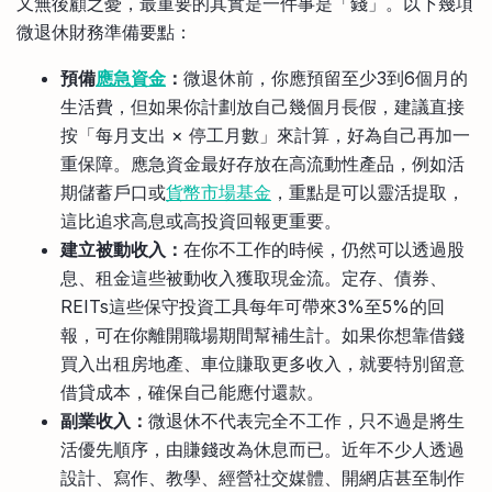
又無後顧之憂，最重要的其實是一件事是「錢」。以下幾項
微退休財務準備要點：
預備
應急資金
：
微退休前，你應預留至少3到6個月的
生活費，但如果你計劃放自己幾個月長假，建議直接
按「每月支出 × 停工月數」來計算，好為自己再加一
重保障。應急資金最好存放在高流動性產品，例如活
期儲蓄戶口或
貨幣市場基金
，重點是可以靈活提取，
這比追求高息或高投資回報更重要。
建立被動收入：
在你不工作的時候，仍然可以透過股
息、租金這些被動收入獲取現金流。定存、債券、
REITs這些保守投資工具每年可帶來3%至5%的回
報，可在你離開職場期間幫補生計。如果你想靠借錢
買入出租房地產、車位賺取更多收入，就要特別留意
借貸成本，確保自己能應付還款。
副業收入：
微退休不代表完全不工作，只不過是將生
活優先順序，由賺錢改為休息而已。近年不少人透過
設計、寫作、教學、經營社交媒體、開網店甚至制作