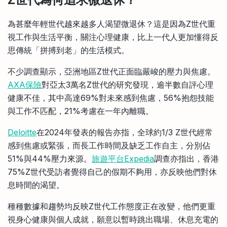
為甚麼年輕世代越來越多人渴望微退休？這是因為Z世代重
視工作與生活平衡，關注心理健康，比上一代人更加懂得反
思傳統「拼搏到老」的生活模式。
不少調查顯示，亞洲地區Z世代正面臨嚴峻的壓力與焦慮。
AXA保險
對亞太3萬名Z世代的研究發現，逾半數自評心理
健康不佳，其中高達69%對未來感到焦慮，56%抱怨技能
與工作不匹配，21%考慮在一年內離職。
Deloitte
在2024年發表的報告亦指，全球約1/3 Z世代經常
感到焦慮或緊張，而長工作時間及缺乏工作自主，分別佔
51%與44%壓力來源。
旅遊平台Expedia
調查亦指出，香港
75%Z世代受訪者覺得自己的假期不夠用，亦反映他們對休
息時間的渴望。
種種數據和趨勢均反映Z世代工作態度正在改變，他們更重
視身心健康與個人成就，願意以暫時跳出職場、休息充電的