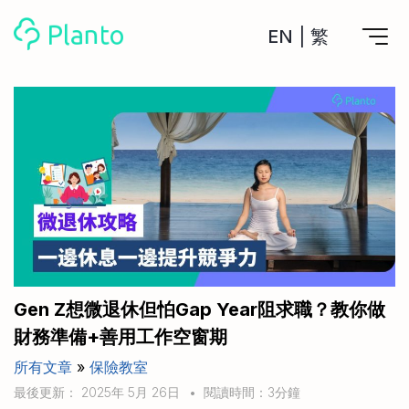
EN
|
繁
Planto功能
計劃買樓
工具
計劃買樓第一步
全功能記賬
管理及分析所有戶口
私人貸款
關於我們
管理MPF戶口
年利率/APR/年息比較
一次過管理所有強積金戶口
投資戶口 (美股)
申請清卡數/私人貸款
比較最抵美股投資戶口
Academy
CreFIT x Planto推廣優惠
投資戶口 (港股)
Gen Z想微退休但怕Gap Year阻求職？教你做
比較最抵港股投資戶口
投資加密貨幣
財務準備+善用工作空窗期
Marketplace
比較最抵Crypto交易所
所有文章
»
保險教室
月供股票計劃
比較最抵月供計劃戶口
其他網站
最後更新： 2025年 5月 26日
•
閱讀時間：3分鐘
定期存款