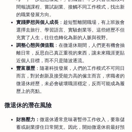
間報讀課程、嘗試副業、接觸不同工作模式，找出新
的職業發展方向。
實踐夢想與個人成長
：趁短暫離開職場，有上班族會
選擇去旅行、學習語言、實驗創業等。這些經歷不但
充實了人生，往往也轉化為新的人脈與視野。
調整心態與價值觀
：在微退休期間，人們更有機會抽
離日常，反思自己真正重視的東西，讓未來職涯更貼
近個人目標，而不只是隨波逐流。
豐富履歷
：隨著科技發展，人們的工作模式不可同日
而言，對於創新及接受能力高的僱主而言，求職者的
微退休經歷，未必會破壞職涯穩定，反而可能成為履
歷上的亮點。
微退休的潛在風險
財務壓力：
微退休通常意味著暫停工作收入，要靠儲
蓄或副業撐住日常開支。因此，開始微退休前最好預