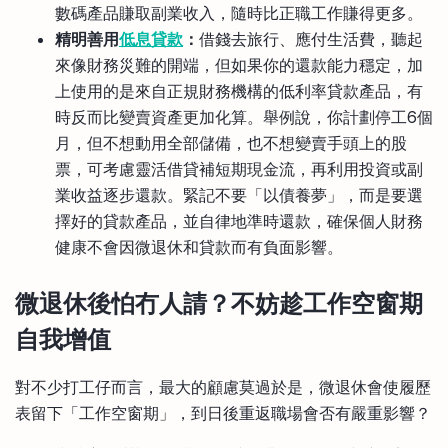
數碼產品賺取副業收入，隨時比正職工作賺得更多。
精明善用
低息貸款
：
借錢去旅行、應付生活費，聽起
來像財務災難的開端，但如果你的還款能力穩定，加
上使用的是來自正規財務機構的低利率貸款產品，有
時反而比變賣資產更加化算。舉例說，你計劃停工6個
月，但不想動用全部儲備，也不想變賣手頭上的股
票，可考慮靈活借貸補短期現金流，再利用投資或副
業收益逐步還款。緊記不要「以債養夢」，而是要選
擇好的貸款產品，並自律地準時還款，確保個人財務
健康不會因微退休和貸款而有負面影響。
微退休後怕冇人請？不妨趁工作空窗期
自我增值
對不少打工仔而言，最大的顧慮莫過於是，微退休會使履歷
表留下「工作空窗期」，到日後重返職場會否有嚴重影響？