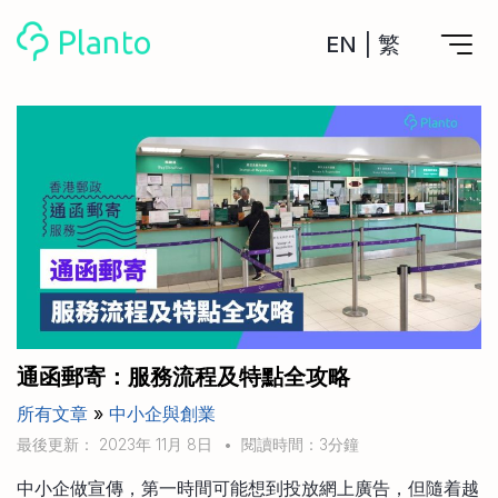
EN
|
繁
Planto功能
計劃買樓
工具
計劃買樓第一步
全功能記賬
管理及分析所有戶口
私人貸款
關於我們
管理MPF戶口
年利率/APR/年息比較
一次過管理所有強積金戶口
投資戶口 (美股)
申請清卡數/私人貸款
比較最抵美股投資戶口
Academy
CreFIT x Planto推廣優惠
投資戶口 (港股)
通函郵寄：服務流程及特點全攻略
比較最抵港股投資戶口
投資加密貨幣
所有文章
»
中小企與創業
Marketplace
比較最抵Crypto交易所
最後更新： 2023年 11月 8日
•
閱讀時間：3分鐘
月供股票計劃
比較最抵月供計劃戶口
其他網站
中小企做宣傳，第一時間可能想到投放網上廣告，但隨着越
定期存款