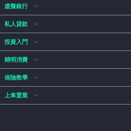
虛擬銀行
虛擬銀行迎新優惠
私人貸款
虛擬銀行存款利率比較
虛擬銀行銀扣賬卡 / 信用卡
私人貸款年利率比較
投資入門
虛擬銀行貸款
網上即批貸款
結餘轉戶
港股戶口收費及迎新優惠
精明消費
稅務貸款
美股戶口收費及迎新優惠
循環貸款
基金平台比較
網購信用卡
保險教學
財務公司貸款
買加密貨幣教學
信用卡迎新優惠比較
NFT入門
飛行里數信用卡
買保險基本概念
上車置業
學生信用卡
儲蓄保險
八達通自動增設信用卡
人壽保險
香港買樓流程
機場貴賓室信用卡
意外保險
居屋懶人包
醫療保險
居屋按揭