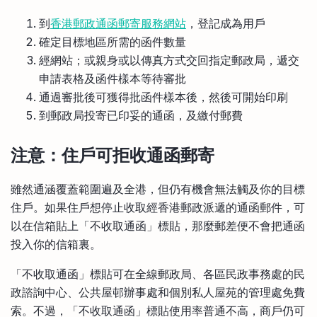
到
香港郵政通函郵寄服務網站
，登記成為用戶
確定目標地區所需的函件數量
經網站；或親身或以傳真方式交回指定郵政局，遞交
申請表格及函件樣本等待審批
通過審批後可獲得批函件樣本後，然後可開始印刷
到郵政局投寄已印妥的通函，及繳付郵費
注意：住戶可拒收通函郵寄
雖然通涵覆蓋範圍遍及全港，但仍有機會無法觸及你的目標
住戶。如果住戶想停止收取經香港郵政派遞的通函郵件，可
以在信箱貼上「不收取通函」標貼，那麼郵差便不會把通函
投入你的信箱裏。
「不收取通函」標貼可在全線郵政局、各區民政事務處的民
政諮詢中心、公共屋邨辦事處和個別私人屋苑的管理處免費
索。不過，「不收取通函」標貼使用率普通不高，商戶仍可