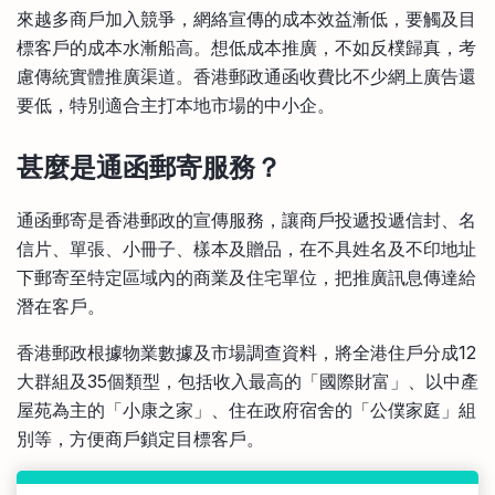
來越多商戶加入競爭，網絡宣傳的成本效益漸低，要觸及目
比較定存利率
手機App與理財資訊
信用卡
標客戶的成本水漸船高。想低成本推廣，不如反樸歸真，考
比較各種最優惠信用卡
慮傳統實體推廣渠道。香港郵政通函收費比不少網上廣告還
商業解決方案
要低，特別適合主打本地市場的中小企。
企業服務
甚麼是通函郵寄服務？
通函郵寄是香港郵政的宣傳服務，讓商戶投遞投遞信封、名
信片、單張、小冊子、樣本及贈品，在不具姓名及不印地址
下郵寄至特定區域內的商業及住宅單位，把推廣訊息傳達給
潛在客戶。
香港郵政根據物業數據及市場調查資料，將全港住戶分成12
大群組及35個類型，包括收入最高的「國際財富」、以中產
屋苑為主的「小康之家」、住在政府宿舍的「公僕家庭」組
別等，方便商戶鎖定目標客戶。