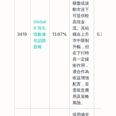
橫盤或波
動市況下
可提供較
Global
高現金
X 恆生
流。其結
3419
指數備
13.67%
構在上升
0.75%
兌認購
市中限制
股權
升幅，但
在下行時
具一定緩
衝作用，
適合作為
收益增強
配置，並
需留意費
用及策略
風險。
採用備兌