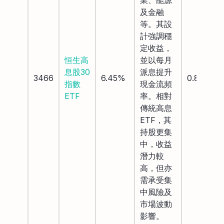
及金融
等。其設
計強調穩
定收益，
恒生高
並以每月
息股30
派息提升
3466
6.45%
0.85%
指數
現金流頻
ETF
率。相對
傳統高息
ETF，其
持股更集
中，收益
潛力較
高，但亦
需承受集
中風險及
市場波動
影響。