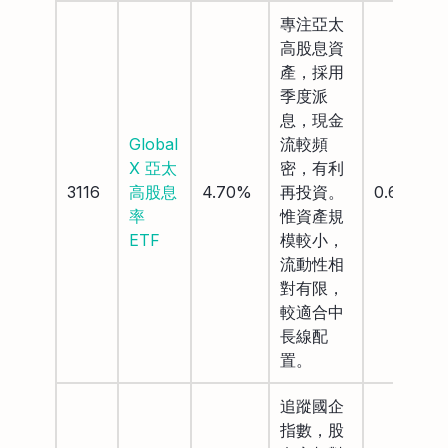
專注亞太
高股息資
產，採用
季度派
息，現金
Global
流較頻
X 亞太
密，有利
3116
高股息
4.70%
再投資。
0.68%
率
惟資產規
ETF
模較小，
流動性相
對有限，
較適合中
長線配
置。
追蹤國企
指數，股