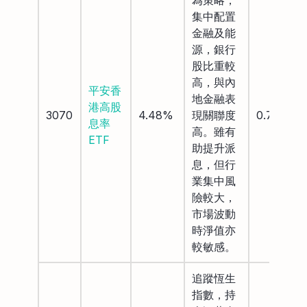
集中配置
金融及能
源，銀行
股比重較
高，與內
平安香
地金融表
港高股
3070
4.48%
現關聯度
0.75%
息率
高。雖有
ETF
助提升派
息，但行
業集中風
險較大，
市場波動
時淨值亦
較敏感。
追蹤恆生
指數，持