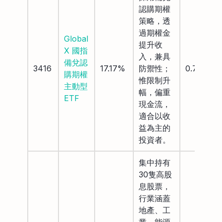
認購期權
策略，透
過期權金
Global
提升收
X 國指
入，兼具
備兌認
3416
17.17%
防禦性；
0.75%
購期權
惟限制升
主動型
幅，偏重
ETF
現金流，
適合以收
益為主的
投資者。
集中持有
30隻高股
息股票，
行業涵蓋
地產、工
業、能源