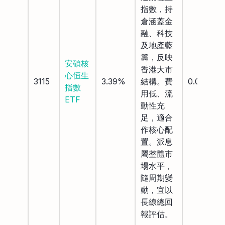
指數，持
倉涵蓋金
融、科技
及地產藍
籌，反映
安碩核
香港大市
心恒生
3115
3.39%
結構。費
0.09%
指數
用低、流
ETF
動性充
足，適合
作核心配
置。派息
屬整體市
場水平，
隨周期變
動，宜以
長線總回
報評估。