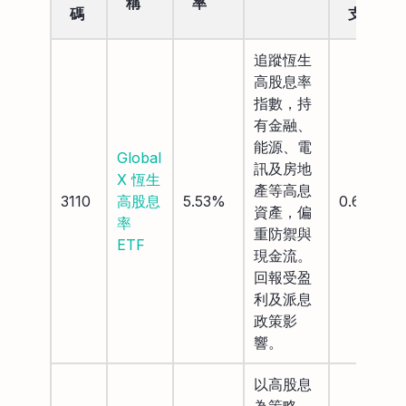
稱
率
碼
支
追蹤恆生
高股息率
指數，持
有金融、
能源、電
Global
訊及房地
X 恆生
產等高息
3110
高股息
5.53%
0.68%
資產，偏
率
重防禦與
ETF
現金流。
回報受盈
利及派息
政策影
響。
以高股息
為策略，