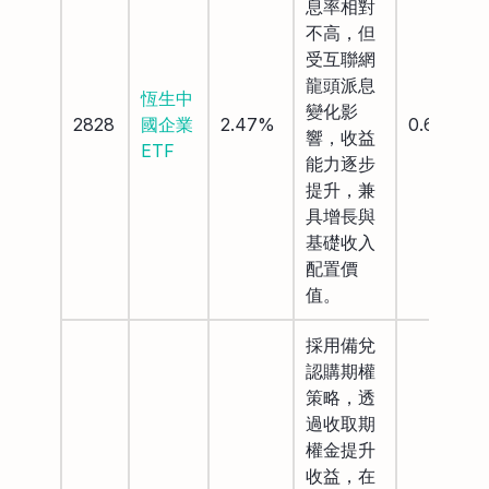
息率相對
不高，但
受互聯網
龍頭派息
恆生中
變化影
2828
國企業
2.47%
0.66%
響，收益
ETF
能力逐步
提升，兼
具增長與
基礎收入
配置價
值。
採用備兌
認購期權
策略，透
過收取期
權金提升
收益，在