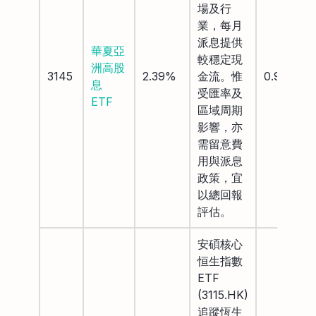
場及行
業，每月
派息提供
華夏亞
較穩定現
洲高股
3145
2.39%
金流。惟
0.99%
息
受匯率及
ETF
區域周期
影響，亦
需留意費
用與派息
政策，宜
以總回報
評估。
安碩核心
恒生指數
ETF
(3115.HK)
追蹤恆生