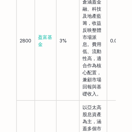
倉涵蓋金
融、科技
及地產藍
籌，收益
反映整體
盈富基
市場派
2800
3%
0.066%
金
息。費用
低、流動
性高，適
合作為核
心配置，
兼顧市場
回報與基
礎收入。
以亞太高
股息資產
為主，涵
蓋多個市