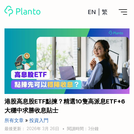
EN
|
繁
Planto功能
計劃買樓
工具
計劃買樓第一步
全功能記賬
管理及分析所有戶口
私人貸款
關於我們
管理MPF戶口
年利率/APR/年息比較
一次過管理所有強積金戶口
投資戶口 (美股)
申請清卡數/私人貸款
比較最抵美股投資戶口
Academy
CreFIT x Planto推廣優惠
投資戶口 (港股)
港股高息股ETF點揀？精選10隻高派息ETF+6
比較最抵港股投資戶口
投資加密貨幣
大穩中求勝收息貼士
Marketplace
比較最抵Crypto交易所
所有文章
»
投資入門
月供股票計劃
比較最抵月供計劃戶口
其他網站
最後更新： 2026年 3月 26日
•
閱讀時間：3分鐘
定期存款