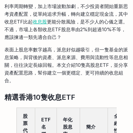
比較定存利率
利率周期轉變，加上市場波動加劇，不少投資者開始重新思
手機App與理財資訊
信用卡
考資產配置，從單純追求升幅，轉向建立穩定現金流，其中
比較各種最優惠信用卡
收息ETF比起
收息股
更能分散風險，是不少人的心儀之選。
商業解決方案
不過，市場上各類收息ETF股息率由2%到超過10%不等，
應該揀邊一類先適合自己？
企業服務
表面上股息率數字越高，派息好似越吸引，但一隻基金的派
息策略，與背後的資產、派息來源、費用與流動性等息息相
關，往往決定長線回報。本文介紹10隻高股息ETF，並分享
資產配置思路，幫你建立一個更穩定、更可持續的收息組
合。
精選香港10隻收息ETF
股
全年
ETF
年化
票
經常
名
股息
簡介
代
性開