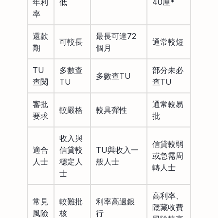
年利
低
40厘*
率
還款
最長可達72
可較長
通常較短
期
個月
TU
多數查
部分未必
多數查TU
查閱
TU
查TU
審批
通常較易
較嚴格
較具彈性
要求
批
收入與
信貸較弱
適合
信貸較
TU與收入一
或急需周
人士
穩定人
般人士
轉人士
士
高利率、
常見
較難批
利率高過銀
隱藏收費
風險
核
行