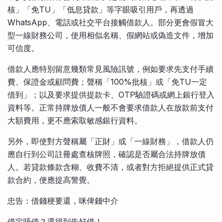
核」「免TU」「低息貸款」等字眼吸引用戶，再透過
WhatsApp、電話或社交平台接觸借款人。部分更會假冒大
型一線財務公司，使用相似名稱、假網站或偽造文件，增加
可信度。
借款人應特別留意幾類常見風險訊號，例如要求先支付手續
費、保證金或顧問費；聲稱「100%批核」或「免TU一定
借到」；以及要求提供提款卡、OTP驗證碼或網上銀行登入
資料等。正常持牌放債人一般不會要求借款人在放款前支付
大額費用，更不應索取敏感銀行資料。
另外，即使對方聲稱屬「正財」或「一線財務」，借款人仍
應自行到公司註冊處查核牌照，確認是否屬合法持牌放債
人。若貸款條款含糊、收費不清，或者對方拒絕提供正式貸
款合約，便應提高警覺。
忠告：借錢梗要還，咪俾錢中介
借定唔借？還得到先好借！