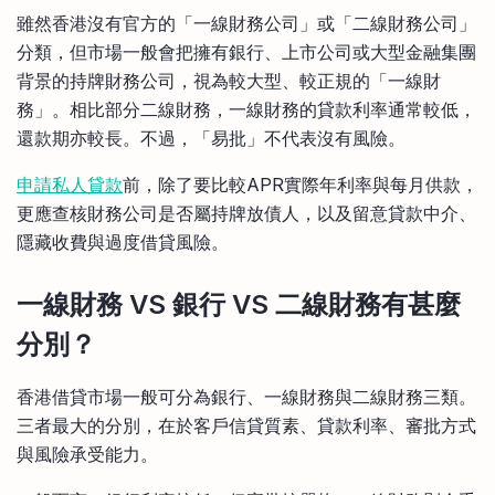
比較定存利率
雖然香港沒有官方的「一線財務公司」或「二線財務公司」
手機App與理財資訊
信用卡
分類，但市場一般會把擁有銀行、上市公司或大型金融集團
比較各種最優惠信用卡
背景的持牌財務公司，視為較大型、較正規的「一線財
商業解決方案
務」。相比部分二線財務，一線財務的貸款利率通常較低，
還款期亦較長。不過，「易批」不代表沒有風險。
企業服務
申請私人貸款
前，除了要比較APR實際年利率與每月供款，
更應查核財務公司是否屬持牌放債人，以及留意貸款中介、
隱藏收費與過度借貸風險。
一線財務 VS 銀行 VS 二線財務有甚麼
分別？
香港借貸市場一般可分為銀行、一線財務與二線財務三類。
三者最大的分別，在於客戶信貸質素、貸款利率、審批方式
與風險承受能力。