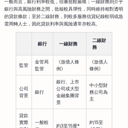
一般而言，銀行利率較低，但審批較嚴格；一線財務則介乎
銀行與高風險財務之間，批核較具彈性，同時維持相對透明
的貸款條款；至於二線財務，則較多服務信貸紀錄較弱或急
需周轉人士，因此貸款利率與風險通常亦較高。
二線財
銀行
一線財務
務
金管局
《放債人條
《放債人
監管
監管
例》
條例》
銀行、上市
中小型財
公司
公司或大型
銀行
務公司為
背景
金融集團背
主
景
貸款
實際
一般較
約15至
約3至15厘*