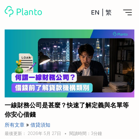
EN
|
繁
Planto功能
計劃買樓
工具
計劃買樓第一步
全功能記賬
管理及分析所有戶口
私人貸款
關於我們
管理MPF戶口
年利率/APR/年息比較
一次過管理所有強積金戶口
投資戶口 (美股)
申請清卡數/私人貸款
比較最抵美股投資戶口
Academy
CreFIT x Planto推廣優惠
投資戶口 (港股)
一線財務公司是甚麼？快速了解定義與名單等
比較最抵港股投資戶口
投資加密貨幣
你安心借錢
Marketplace
比較最抵Crypto交易所
所有文章
»
借貸須知
月供股票計劃
比較最抵月供計劃戶口
其他網站
最後更新： 2026年 5月 27日
•
閱讀時間：3分鐘
定期存款