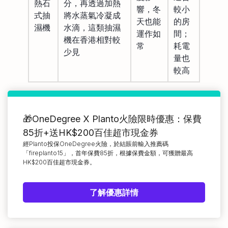
熱石
分，再透過加熱
響，冬
較小
式抽
將水蒸氣冷凝成
天也能
的房
濕機
水滴，這類抽濕
運作如
間；
機在香港相對較
常
耗電
少見
量也
較高
🎁OneDegree X Planto火險限時優惠：保費
85折+送HK$200百佳超市現金券
經Planto投保OneDegree火險，於結賬前輸入推薦碼
「fireplanto15」，首年保費85折，根據保費金額，可獲贈最高
HK$200百佳超市現金券。
了解優惠詳情