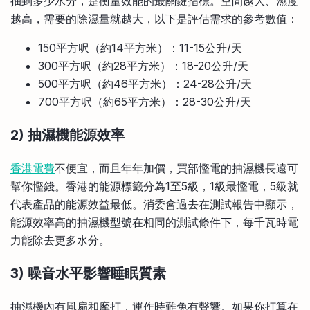
抽到多少水分，是衡量效能的最關鍵指標。空間越大、濕度
越高，需要的除濕量就越大，以下是評估需求的參考數值：
150平方呎（約14平方米）：11-15公升/天
300平方呎（約28平方米）：18-20公升/天
500平方呎（約46平方米）：24-28公升/天
700平方呎（約65平方米）：28-30公升/天
2) 抽濕機能源效率
香港電費
不便宜，而且年年加價，買部慳電的抽濕機長遠可
幫你慳錢。香港的能源標籤分為1至5級，1級最慳電，5級就
代表產品的能源效益最低。消委會過去在測試報告中顯示，
能源效率高的抽濕機型號在相同的測試條件下，每千瓦時電
力能除去更多水分。
3) 噪音水平影響睡眠質素
抽濕機內有風扇和摩打，運作時難免有聲響。如果你打算在