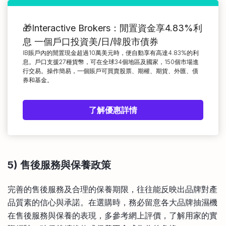
🎁Interactive Brokers：閒置資金享4.83%利
息 一個戶口投資美/日/韓股市債券
IB賬戶內的閒置現金超過10萬美元時，便自動享有高達4.83%的利
息。戶口支援27種貨幣，可在全球34個地區及國家，150個市場進
行交易。操作簡易，一個賬戶可買賣股票、期權、期貨、外匯、債
券和基金。
了解優惠詳情
5) 售後服務與保養政策
完善的售後服務及合理的保養期限，往往能反映出品牌對產
品質素的信心與承諾。在選購時，務必留意各大品牌抽濕機
在售後服務與保養的表現，多參考網上評價，了解用家的實