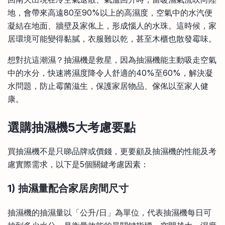
地，會帶來高遠80至90%以上的高濕度，空氣中的水汽便
凝結在地面、牆壁及家俬上，形成惱人的水珠。這時候，家
居環境可能變得黏膩，衣服難以乾，甚至木櫃也散發霉味。
想對抗這潮濕？抽濕機是救星，因為抽濕機能主動吸走空氣
中的水分，快速將濕度降令人舒適的40%至60%，解決凝
水問題，防止霉菌滋生，保護家居物品、傢俬以至家人健
康。
選購抽濕機5大考慮要點
買抽濕機不是只睇品牌或價錢，更要顧及抽濕機的性能及考
慮實際需求，以下是5個關鍵考慮因素：
1) 抽濕量配合家居房間尺寸
抽濕機的抽濕量以「公升/日」為單位，代表抽濕機每日可