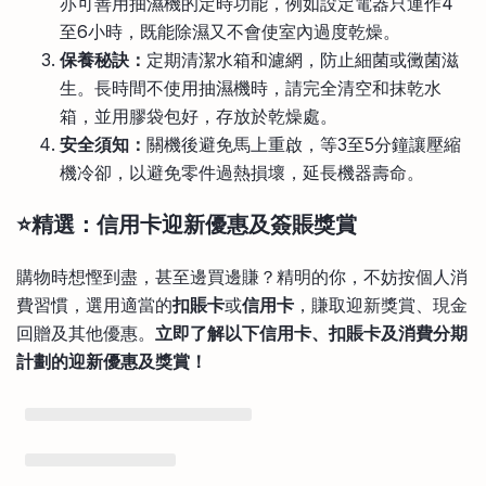
亦可善用抽濕機的定時功能，例如設定電器只運作4
至6小時，既能除濕又不會使室內過度乾燥。
保養秘訣：
定期清潔水箱和濾網，防止細菌或黴菌滋
生。長時間不使用抽濕機時，請完全清空和抹乾水
箱，並用膠袋包好，存放於乾燥處。
安全須知：
關機後避免馬上重啟，等3至5分鐘讓壓縮
機冷卻，以避免零件過熱損壞，延長機器壽命。
⭐精選：信用卡迎新優惠及簽賬獎賞
購物時想慳到盡，甚至邊買邊賺？精明的你，不妨按個人消
費習慣，選用適當的
扣賬卡
或
信用卡
，賺取迎新獎賞、現金
回贈及其他優惠。
立即了解以下信用卡、扣賬卡及消費分期
計劃的迎新優惠及獎賞！