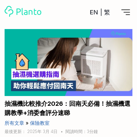
EN
|
繁
Planto功能
計劃買樓
工具
計劃買樓第一步
全功能記賬
管理及分析所有戶口
私人貸款
關於我們
管理MPF戶口
年利率/APR/年息比較
一次過管理所有強積金戶口
投資戶口 (美股)
申請清卡數/私人貸款
比較最抵美股投資戶口
Academy
CreFIT x Planto推廣優惠
投資戶口 (港股)
抽濕機比較推介2026：回南天必備！抽濕機選
比較最抵港股投資戶口
投資加密貨幣
購教學+消委會評分速睇
Marketplace
比較最抵Crypto交易所
所有文章
»
保險教室
月供股票計劃
比較最抵月供計劃戶口
其他網站
最後更新： 2025年 3月 4日
•
閱讀時間：3分鐘
定期存款