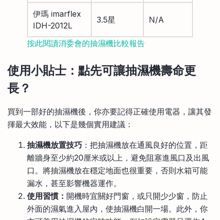
伊瑪 imarflex
3.5星
N/A
IDH-2012L
按此閱讀消委會的抽濕機比較報告
使用小貼士：點先可讓抽濕機壽命更
長？
買到一部好的抽濕機後，你亦要記得正確使用電器，讓其發
揮最大效能，以下是幾個實用建議：
抽濕機放置技巧
：把抽濕機放在通風良好的位置，距
離牆身至少約20厘米或以上，避免阻塞進風口及出風
口。將抽濕機放在穩定地面也很重要，否則水箱可能
漏水，甚至影響機器運作。
使用習慣：
開機時宜關好門窗，或只開少少窗，防止
外面的濕氣進入屋內，使抽濕機白開一場。此外，你