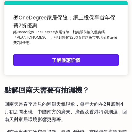
🎁OneDegree家居保險：網上投保享首年保
費7折優惠
經Planto投保OneDegree家居保險，於結賬前輸入優惠碼
「PLANTOHOME30」，可獲贈HK$200百佳超級市場現金券及保
費7折優惠。
了解優惠詳情
點解回南天需要有抽濕機？
回南天是春季常見的潮濕天氣現象，每年大約在2月底到4
月初之間出現，中國南方的廣東、廣西及香港特別潮濕，回
南天對家居環境影響更顯著。
回南天出現在冷空氣退散、氣溫回升時，當暖濕氣流吹向陸