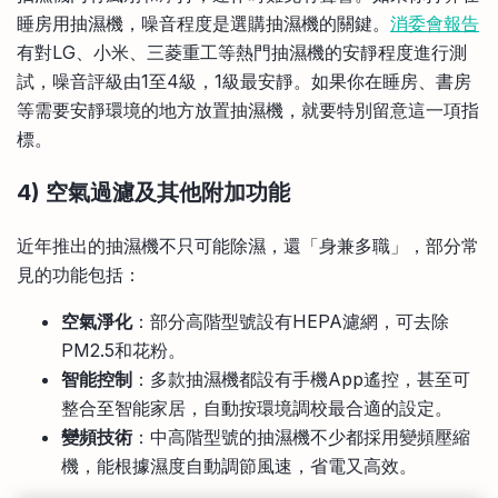
睡房用抽濕機，噪音程度是選購抽濕機的關鍵。
消委會報告
有對LG、小米、三菱重工等熱門抽濕機的安靜程度進行測
試，噪音評級由1至4級，1級最安靜。如果你在睡房、書房
等需要安靜環境的地方放置抽濕機，就要特別留意這一項指
標。
4) 空氣過濾及其他附加功能
近年推出的抽濕機不只可能除濕，還「身兼多職」，部分常
見的功能包括：
空氣淨化
：部分高階型號設有HEPA濾網，可去除
PM2.5和花粉。
智能控制
：多款抽濕機都設有手機App遙控，甚至可
整合至智能家居，自動按環境調校最合適的設定。
變頻技術
：中高階型號的抽濕機不少都採用變頻壓縮
機，能根據濕度自動調節風速，省電又高效。