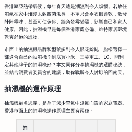
比較定存利率
香港屬亞熱帶氣候，每年春天總是潮濕到令人煩惱。若放任
手機App與理財資訊
信用卡
濕氣在家中瀰漫以致黴菌滋長，不單只會令衣服難乾，散發
比較各種最優惠信用卡
陣陣霉味，甚至可使傢俬、牆角發霉變黑，影響自己和家人
商業解決方案
健康。因此，抽濕機早是每個香港家庭必備、維持家居環境
乾爽舒適的恩物。
企業服務
市面上的抽濕機品牌和型號多到令人眼花繚亂，點樣選擇一
部適合自己的抽濕機？到底買小米、三菱重工、LG、開利
定其他牌子的抽濕機好？本文同你分享抽濕機的選購秘訣，
並結合消費者委員會的建議，助你戰勝令人討厭的回南天。
抽濕機的運作原理
抽濕機顧名思義，是為了減少空氣中濕氣而設的家庭電器。
香港市面上的抽濕機操作原理主要有兩種：
抽