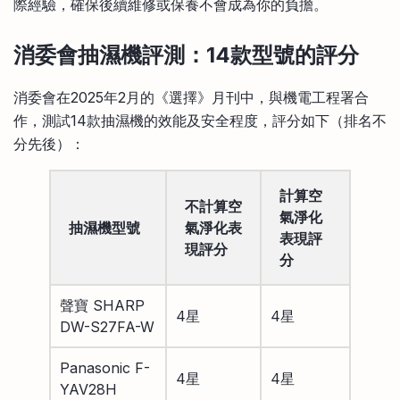
際經驗，確保後續維修或保養不會成為你的負擔。
消委會抽濕機評測：14款型號的評分
消委會在2025年2月的《選擇》月刊中，與機電工程署合
作，測試14款抽濕機的效能及安全程度，評分如下（排名不
分先後）：
計算空
不計算空
氣淨化
抽濕機型號
氣淨化表
表現評
現評分
分
聲寶 SHARP
4星
4星
DW-S27FA-W
Panasonic F-
4星
4星
YAV28H