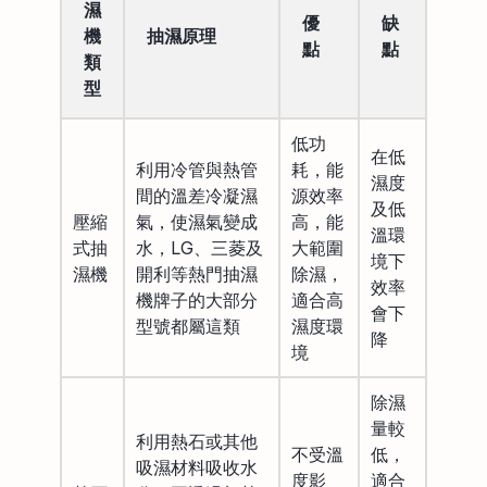
濕
優
缺
機
抽濕原理
點
點
類
型
低功
在低
利用冷管與熱管
耗，能
濕度
間的溫差冷凝濕
源效率
及低
壓縮
氣，使濕氣變成
高，能
溫環
式抽
水，LG、三菱及
大範圍
境下
濕機
開利等熱門抽濕
除濕，
效率
機牌子的大部分
適合高
會下
型號都屬這類
濕度環
降
境
除濕
量較
利用熱石或其他
不受溫
低，
吸濕材料吸收水
度影
適合