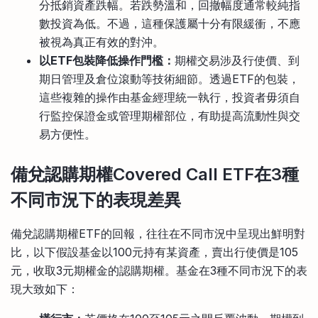
分抵銷資產跌幅。若跌勢溫和，回撤幅度通常較純指
數投資為低。不過，這種保護屬十分有限緩衝，不應
被視為真正有效的對沖。
以ETF包裝降低操作門檻：
期權交易涉及行使價、到
期日管理及倉位滾動等技術細節。透過ETF的包裝，
這些複雜的操作由基金經理統一執行，投資者毋須自
行監控保證金或管理期權部位，有助提高流動性與交
易方便性。
備兌認購期權Covered Call ETF在3種
不同市況下的表現差異
備兌認購期權ETF的回報，往往在不同市況中呈現出鮮明對
比，以下假設基金以100元持有某資產，賣出行使價是105
元，收取3元期權金的認購期權。基金在3種不同市況下的表
現大致如下：