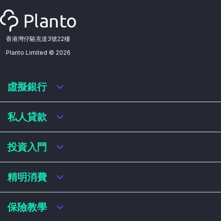
香港灣仔駱克道3號22樓
Planto Limited ©
2026
虛擬銀行
虛擬銀行迎新優惠
私人貸款
虛擬銀行存款利率比較
虛擬銀行銀扣賬卡 / 信用卡
私人貸款年利率比較
投資入門
虛擬銀行貸款
網上即批貸款
結餘轉戶
港股戶口收費及迎新優惠
精明消費
稅務貸款
美股戶口收費及迎新優惠
循環貸款
基金平台比較
網購信用卡
保險教學
財務公司貸款
買加密貨幣教學
信用卡迎新優惠比較