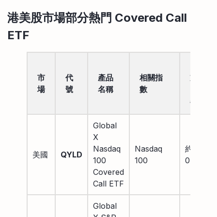
港美股市場部分熱門 Covered Call
ETF
開
市
代
產品
相關指
支
場
號
名稱
數
比
率
Global
X
Nasdaq
Nasdaq
約
美國
QYLD
100
100
0.60%
Covered
Call ETF
Global