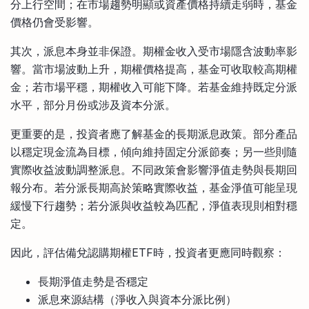
分上行空間；在市場趨勢明顯或資產價格持續走弱時，基金
價格仍會受影響。
其次，派息本身並非保證。期權金收入受市場隱含波動率影
響。當市場波動上升，期權價格提高，基金可收取較高期權
金；若市場平穩，期權收入可能下降。若基金維持既定分派
水平，部分月份或涉及資本分派。
更重要的是，投資者應了解基金的長期派息政策。部分產品
以穩定現金流為目標，傾向維持固定分派節奏；另一些則隨
實際收益波動調整派息。不同政策會影響淨值走勢與長期回
報分布。若分派長期高於策略實際收益，基金淨值可能呈現
緩慢下行趨勢；若分派與收益較為匹配，淨值表現則相對穩
定。
因此，評估備兌認購期權ETF時，投資者更應同時觀察：
長期淨值走勢是否穩定
派息來源結構（淨收入與資本分派比例）