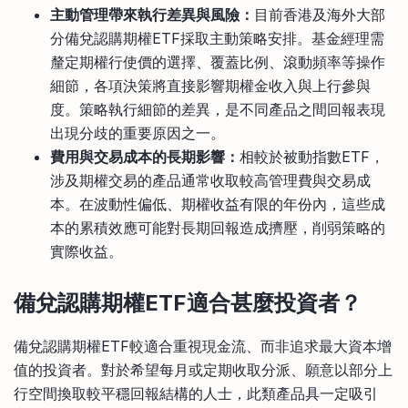
主動管理帶來執行差異與風險：
目前香港及海外大部
分備兌認購期權ETF採取主動策略安排。基金經理需
釐定期權行使價的選擇、覆蓋比例、滾動頻率等操作
細節，各項決策將直接影響期權金收入與上行參與
度。策略執行細節的差異，是不同產品之間回報表現
出現分歧的重要原因之一。
費用與交易成本的長期影響：
相較於被動指數ETF，
涉及期權交易的產品通常收取較高管理費與交易成
本。在波動性偏低、期權收益有限的年份內，這些成
本的累積效應可能對長期回報造成擠壓，削弱策略的
實際收益。
備兌認購期權ETF適合甚麼投資者？
備兌認購期權ETF較適合重視現金流、而非追求最大資本增
值的投資者。對於希望每月或定期收取分派、願意以部分上
行空間換取較平穩回報結構的人士，此類產品具一定吸引