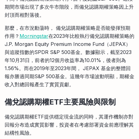
期間市場出現了多次牛市階段，而備兌認購期權策略因上升
封頂而相對落後。
那麼，在市況動蕩時， 備兌認購期權策略是否能發揮預期
作用？
Morningstar
在2023年比較執行備兌認購期權策略的
J.P. Morgan Equity Premium Income Fund（JEPAX）
與追蹤指數的SPDR S&P 500基金。數據顯示，截至2023
年10月31日，前者的12個月收益率為10.01%，後者則為
1.56%。而在2019年至2023年間， JEPAX 基金的整體回
報亦勝過同期S&P 500基金。這幾年市場波動明顯，期權金
收入對總回報產生了實質貢獻。
備兌認購期權ETF主要風險與限制
備兌認購期權ETF提供穩定現金流的同時，其運作機制亦對
回報分布造成實質影響，投資者在考慮部署資金前應理解其
結構性風險。