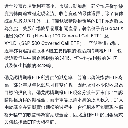
比較定存利率
近年股票市場受利率高企、市場波動加劇，部分散戶從炒炒
手機App與理財資訊
信用卡
賣賣轉向追求穩定現金流。收息資產的最佳選擇，除了有傳
比較各種最優惠信用卡
統高息股與房託外，主打備兌認購期權策略的ETF亦逐漸成
商業解決方案
為焦點。美股市場較早發展相關產品，著名例子有Global X
推出的QYLD（Nasdaq 100 Covered Call ETF）及
企業服務
XYLD（S&P 500 Covered Call ETF）。至於香港市場，
近年亦有追蹤港股和A股主要指數的備兌認購期權ETF，包
括追蹤恒生中國企業指數的3416、恒生科技指數的3417，
以及恒生指數的3419等。
備兌認購期權ETF所提供的派息率，普遍比傳統指數ETF為
高，部分年度年化派息可達雙位數，因此吸引不少以收息為
目標的投資者。備兌認購期權ETF現金分派主要來自出售認
購期權所得的期權金，而非單靠股票本身的股息收入，加入
由於基金在定期賣出期權的過程中，會把原本可能體現在價
格升幅中的收益轉為當期現金流，因此這種ETF的回報模式
與傳統指數ETF大相徑庭。