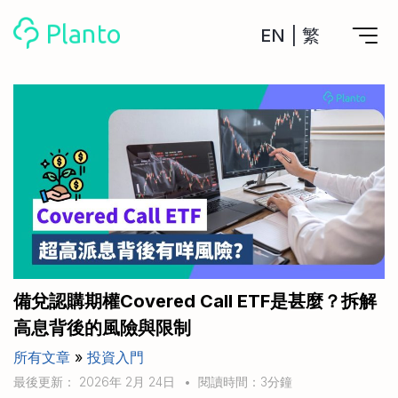
EN
|
繁
Planto功能
計劃買樓
工具
計劃買樓第一步
全功能記賬
管理及分析所有戶口
私人貸款
關於我們
管理MPF戶口
年利率/APR/年息比較
一次過管理所有強積金戶口
投資戶口 (美股)
申請清卡數/私人貸款
比較最抵美股投資戶口
Academy
CreFIT x Planto推廣優惠
投資戶口 (港股)
備兌認購期權Covered Call ETF是甚麼？拆解
比較最抵港股投資戶口
投資加密貨幣
高息背後的風險與限制
Marketplace
比較最抵Crypto交易所
所有文章
»
投資入門
月供股票計劃
比較最抵月供計劃戶口
其他網站
最後更新： 2026年 2月 24日
•
閱讀時間：3分鐘
定期存款