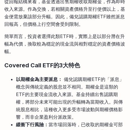
從回報結構來看，基金透過出售期權收取期權金，作為即時
收入來源。作為交換，若相關資產價格升至行使價以上，基
金便需放棄該部分升幅。因此，備兌認購期權ETF雖然派息
回報高，但價格上行空間會受到限制。
簡單而言，投資者選擇此類ETF時，實際上是以部分潛在升
幅為代價，換取較為穩定的現金流與相對穩定的資產價格波
幅。
Covered Call ETF的3大特色
以期權金為主要派息：
備兌認購期權ETF的「派息」
概念與傳統定義的股息並不相同。期權金是這類的
ETF的主要現金流收入來源。基金持續出售認購期
權，將部分未來可能出現的升幅轉為當期收入。與傳
統股息相比，這種收入更多受市場波動與期權價格影
響，而非企業盈利分派政策。
緩衝下行風險：
當市場回落時，已收取的期權金可部