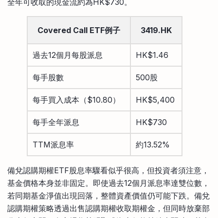
全年可收取的現金流約為HK$730。
Covered Call ETF例子
3419.HK
過去12個月每股派息
HK$1.46
每手股數
500股
每手買入成本（$10.80）
HK$5,400
每手全年派息
HK$730
TTM派息率
約13.52%
備兌認購期權ETF股息率驟看似乎很高，但投資者須注意，
基金價格本身並非固定。即使過去12個月派息率達雙位數，
若同期基金淨值出現回落，整體資產價值仍可能下跌。備兌
認購期權策略透過出售認購期權收取期權金，但同時放棄部