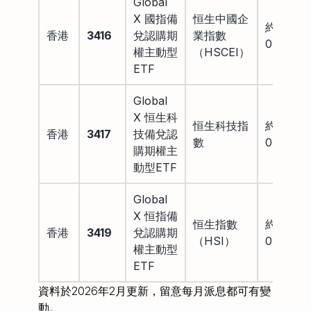
Global
X 國指備
恒生中國企
約
香港
3416
兌認購期
業指數
0.75%
權主動型
（HSCEI）
ETF
Global
X 恒生科
恒生科技指
約
香港
3417
技備兌認
數
0.75%
購期權主
動型ETF
Global
X 恒指備
恒生指數
約
香港
3419
兌認購期
（HSI）
0.75%
權主動型
ETF
資料於2026年2月更新，留意每月派息都可有變
動。