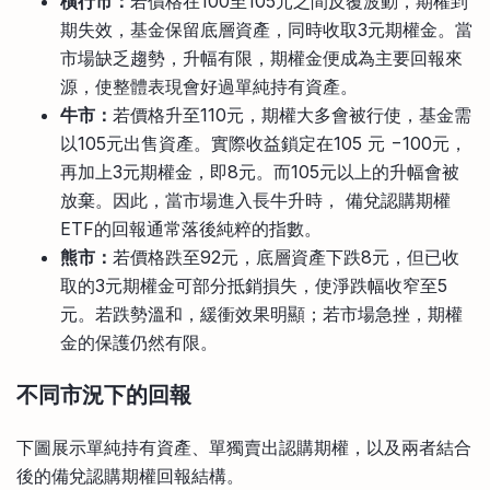
橫行市：
若價格在100至105元之間反覆波動，期權到
期失效，基金保留底層資產，同時收取3元期權金。當
市場缺乏趨勢，升幅有限，期權金便成為主要回報來
源，使整體表現會好過單純持有資產。
牛市：
若價格升至110元，期權大多會被行使，基金需
以105元出售資產。實際收益鎖定在105 元 −100元，
再加上3元期權金，即8元。而105元以上的升幅會被
放棄。因此，當市場進入長牛升時， 備兌認購期權
ETF的回報通常落後純粹的指數。
熊市：
若價格跌至92元，底層資產下跌8元，但已收
取的3元期權金可部分抵銷損失，使淨跌幅收窄至5
元。若跌勢溫和，緩衝效果明顯；若市場急挫，期權
金的保護仍然有限。
不同市況下的回報
下圖展示單純持有資產、單獨賣出認購期權，以及兩者結合
後的備兌認購期權回報結構。