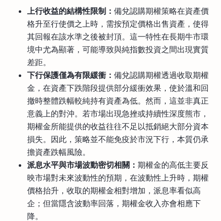
上行收益的結構性限制：
備兌認購期權策略在資產價
格升至行使價之上時，需按預定價格出售資產，使得
其回報在該水準之後被封頂。這一特性在長期牛市環
境中尤為顯著，可能導致與純指數投資之間出現實質
差距。
下行保護僅為有限緩衝：
備兌認購期權透過收取期權
金，在資產下跌階段提供部分緩衝效果，使於溫和回
撤時整體跌幅較純持有資產為低。然而，這並非真正
意義上的對沖。若市場出現急挫或持續性深度熊市，
期權金所能提供的收益往往不足以抵銷絕大部分資本
損失。因此，策略並不能免疫於市況下行，本質仍承
擔資產跌幅風險。
派息水平與市場波動密切相關：
期權金的高低主要反
映市場對未來波動性的預期，在波動性上升時，期權
價格抬升，收取的期權金相對增加，派息率看似高
企；但當隱含波動率回落，期權金收入亦會相應下
降。