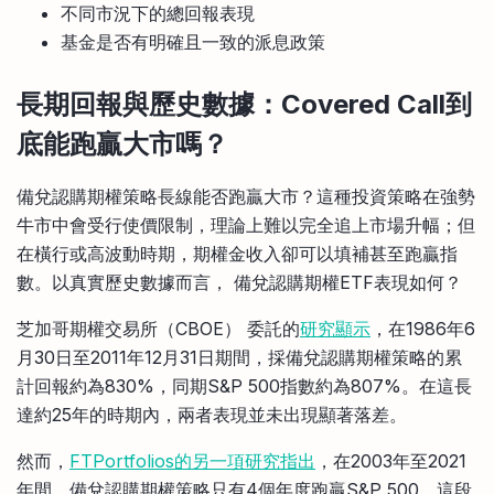
不同市況下的總回報表現
基金是否有明確且一致的派息政策
長期回報與歷史數據：Covered Call到
底能跑贏大市嗎？
備兌認購期權策略長線能否跑贏大市？這種投資策略在強勢
牛市中會受行使價限制，理論上難以完全追上市場升幅；但
在橫行或高波動時期，期權金收入卻可以填補甚至跑贏指
數。以真實歷史數據而言， 備兌認購期權ETF表現如何？
芝加哥期權交易所（CBOE） 委託的
研究顯示
，在1986年6
月30日至2011年12月31日期間，採備兌認購期權策略的累
計回報約為830%，同期S&P 500指數約為807%。在這長
達約25年的時期內，兩者表現並未出現顯著落差。
然而，
FTPortfolios的另一項研究指出
，在2003年至2021
年間，備兌認購期權策略只有4個年度跑贏S&P 500。這段