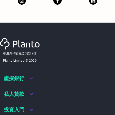
香港灣仔駱克道3號22樓
Planto Limited ©
2026
虛擬銀行
虛擬銀行迎新優惠
私人貸款
虛擬銀行存款利率比較
虛擬銀行銀扣賬卡 / 信用卡
私人貸款年利率比較
投資入門
虛擬銀行貸款
網上即批貸款