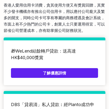
比較定存利率
香港人愛用信用卡消費，貪其使用方便又有獎賞回贈，其實
手機App與理財資訊
信用卡
不少發卡機構亦有推出公司信用卡，用以應付公司龐大及繁
比較各種最優惠信用卡
多的開支，同時公司卡可享有專屬的商務禮遇及會計系統，
商業解決方案
市面上有不少熱門的公司卡，創業人士只要運用得宜，可以
節省公司營運成本，亦有助掌握公司財務狀況。
企業服務
🎁WeLend結餘轉戶貸款：送高達
HK$40,000獎賞
了解優惠詳情
DBS「貸易清」私人貸款︰經Planto成功申