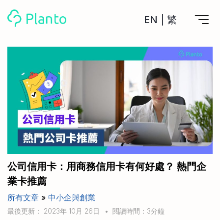
EN
|
繁
Planto功能
計劃買樓
工具
計劃買樓第一步
全功能記賬
管理及分析所有戶口
私人貸款
關於我們
管理MPF戶口
年利率/APR/年息比較
一次過管理所有強積金戶口
投資戶口 (美股)
申請清卡數/私人貸款
比較最抵美股投資戶口
Academy
CreFIT x Planto推廣優惠
投資戶口 (港股)
公司信用卡：用商務信用卡有何好處？ 熱門企
比較最抵港股投資戶口
投資加密貨幣
業卡推薦
Marketplace
比較最抵Crypto交易所
所有文章
»
中小企與創業
月供股票計劃
比較最抵月供計劃戶口
其他網站
最後更新： 2023年 10月 26日
•
閱讀時間：3分鐘
定期存款