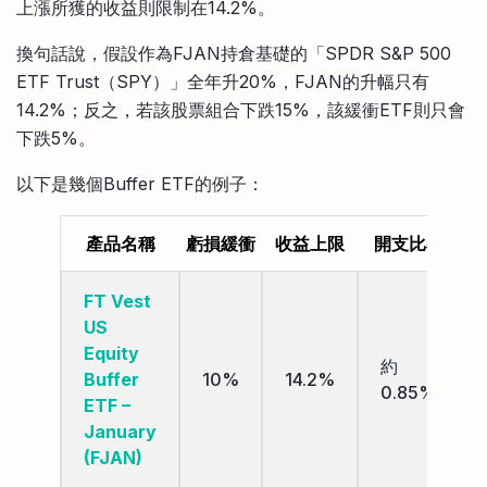
上漲所獲的收益則限制在14.2%。
換句話說，假設作為FJAN持倉基礎的「SPDR S&P 500
ETF Trust（SPY）」全年升20%，FJAN的升幅只有
14.2%；反之，若該股票組合下跌15%，該緩衝ETF則只會
下跌5%。
以下是幾個Buffer ETF的例子：
產品名稱
虧損緩衝
收益上限
開支比率
FT Vest
US
Equity
約
Buffer
10%
14.2%
0.85%
ETF –
January
(FJAN)