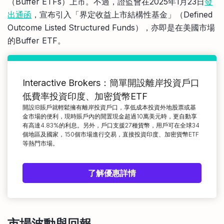
（Buffer ETFs）上市。不過，證監會在2025年1月23日
發
出通函
，宣布引入「界定收益上市結構性基金」（Defined
Outcome Listed Structured Funds），亦即是在美國市場
的Buffer ETF。
Interactive Brokers：簡單開設離岸投資戶口
低費率投資印度、加密貨幣ETF
開設IB賬戶就輕鬆擁有離岸投資戶口，享低成本投資外地股票或基
金市場的便利，現時賬戶內的閒置現金超過10萬美元時，更自動享
有高達4.83%的利息。另外，戶口支援27種貨幣，用戶可在全球34
個地區及國家，150個市場進行交易，直接投資印度、加密貨幣ETF
等熱門市場。
了解優惠詳情
市場波動與回報