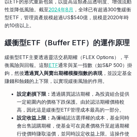
以ETF的形式重新包裝，以提高這類產品透明度、增強流動
性並降低風險。截至
2024年8月
，全球已有超過300隻緩衝
型ETF，管理資產規模超過US$540億，規模是2020年時
的10倍以上。
緩衝型ETF（Buffer ETF）的運作原理
緩衝型ETF主要透過靈活交易期權（FLEX Options），平
衡風險與回報。這類
ETF
通常與某一指數（如S&P 500）掛
鉤，然後
透過買入與賣出期權模擬指數的表現
，並設定基金
賺錢和蝕錢的上下限，以實現緩衝風險的作用。
設定虧損下限：
透過購買認沽期權，為投資組合提供
一定範圍內的價格下跌保護。由於認沽期權價格較
高，因此這是緩衝型ETF管理成本最高的一部分。
設定收益上限：
為彌補認沽選擇權的成本，基金同時
會出售認購期權，使基金可在資產價格升至超過期權
行使價時賺取溢價，並同時設定收益上限。這操作使