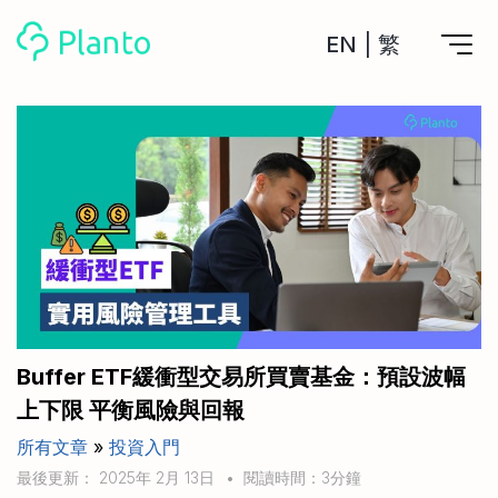
EN
|
繁
Planto功能
計劃買樓
工具
計劃買樓第一步
全功能記賬
管理及分析所有戶口
私人貸款
關於我們
管理MPF戶口
年利率/APR/年息比較
一次過管理所有強積金戶口
投資戶口 (美股)
申請清卡數/私人貸款
比較最抵美股投資戶口
Academy
CreFIT x Planto推廣優惠
投資戶口 (港股)
Buffer ETF緩衝型交易所買賣基金：預設波幅
比較最抵港股投資戶口
投資加密貨幣
上下限 平衡風險與回報
Marketplace
比較最抵Crypto交易所
所有文章
»
投資入門
月供股票計劃
比較最抵月供計劃戶口
其他網站
最後更新： 2025年 2月 13日
•
閱讀時間：3分鐘
定期存款