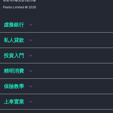
香港灣仔駱克道3號22樓
Planto Limited ©
2026
虛擬銀行
虛擬銀行迎新優惠
私人貸款
虛擬銀行存款利率比較
虛擬銀行銀扣賬卡 / 信用卡
私人貸款年利率比較
投資入門
虛擬銀行貸款
網上即批貸款
結餘轉戶
港股戶口收費及迎新優惠
精明消費
稅務貸款
美股戶口收費及迎新優惠
循環貸款
基金平台比較
網購信用卡
保險教學
財務公司貸款
買加密貨幣教學
信用卡迎新優惠比較
NFT入門
飛行里數信用卡
買保險基本概念
上車置業
學生信用卡
儲蓄保險
八達通自動增設信用卡