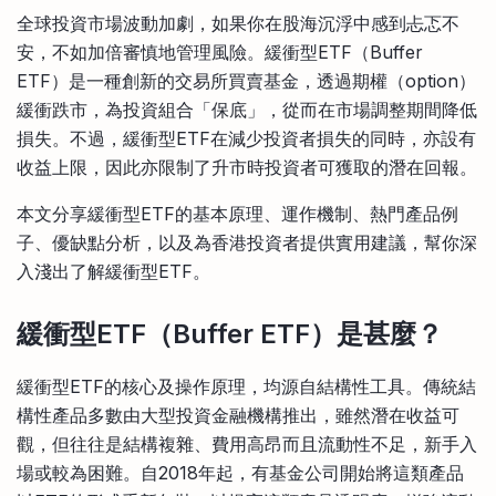
比較定存利率
全球投資市場波動加劇，如果你在股海沉浮中感到忐忑不
手機App與理財資訊
信用卡
安，不如加倍審慎地管理風險。緩衝型ETF（Buffer
比較各種最優惠信用卡
ETF）是一種創新的交易所買賣基金，透過期權（option）
商業解決方案
緩衝跌市，為投資組合「保底」，從而在市場調整期間降低
損失。不過，緩衝型ETF在減少投資者損失的同時，亦設有
企業服務
收益上限，因此亦限制了升市時投資者可獲取的潛在回報。
本文分享緩衝型ETF的基本原理、運作機制、熱門產品例
子、優缺點分析，以及為香港投資者提供實用建議，幫你深
入淺出了解緩衝型ETF。
緩衝型ETF（Buffer ETF）是甚麼？
緩衝型ETF的核心及操作原理，均源自結構性工具。傳統結
構性產品多數由大型投資金融機構推出，雖然潛在收益可
觀，但往往是結構複雜、費用高昂而且流動性不足，新手入
場或較為困難。自2018年起，有基金公司開始將這類產品