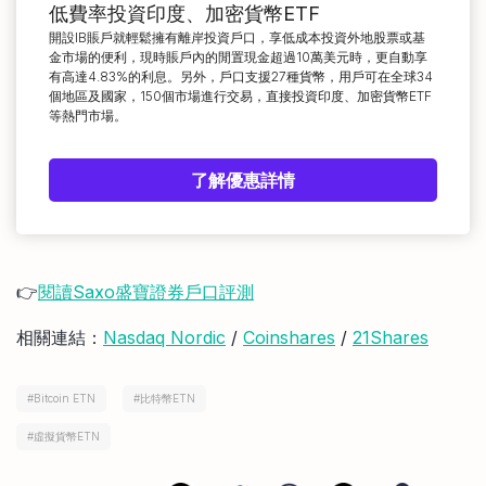
低費率投資印度、加密貨幣ETF
開設IB賬戶就輕鬆擁有離岸投資戶口，享低成本投資外地股票或基
金市場的便利，現時賬戶內的閒置現金超過10萬美元時，更自動享
有高達4.83%的利息。另外，戶口支援27種貨幣，用戶可在全球34
個地區及國家，150個市場進行交易，直接投資印度、加密貨幣ETF
等熱門市場。
了解優惠詳情
👉
閱讀Saxo盛寶證券戶口評測
相關連結：
Nasdaq Nordic
/
Coinshares
/
21Shares
#
Bitcoin ETN
#
比特幣ETN
#
虛擬貨幣ETN