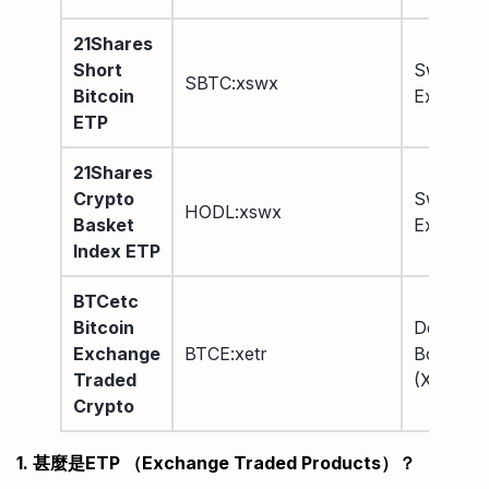
21Shares
Short
Swiss SI
SBTC:xswx
Bitcoin
Exchang
ETP
21Shares
Crypto
Swiss SI
HODL:xswx
Basket
Exchang
Index ETP
BTCetc
Bitcoin
Deutsch
Exchange
BTCE:xetr
Borse
Traded
(XETRA)
Crypto
1. 甚麼是ETP （Exchange Traded Products）？