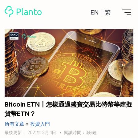
EN
|
繁
Planto功能
計劃買樓
工具
計劃買樓第一步
全功能記賬
管理及分析所有戶口
私人貸款
關於我們
管理MPF戶口
年利率/APR/年息比較
一次過管理所有強積金戶口
投資戶口 (美股)
申請清卡數/私人貸款
比較最抵美股投資戶口
Academy
CreFIT x Planto推廣優惠
投資戶口 (港股)
Bitcoin ETN〡怎樣通過盛寶交易比特幣等虛擬
比較最抵港股投資戶口
投資加密貨幣
貨幣ETN？
Marketplace
比較最抵Crypto交易所
所有文章
»
投資入門
月供股票計劃
比較最抵月供計劃戶口
其他網站
最後更新： 2021年 3月 1日
•
閱讀時間：3分鐘
定期存款