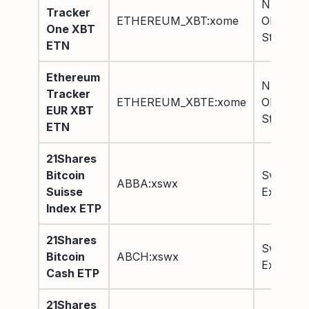
NASDA
Tracker
ETHEREUM_XBT:xome
OMX
One XBT
Stockho
ETN
Ethereum
NASDA
Tracker
ETHEREUM_XBTE:xome
OMX
EUR XBT
Stockho
ETN
21Shares
Bitcoin
Swiss SI
ABBA:xswx
Suisse
Exchang
Index ETP
21Shares
Swiss SI
Bitcoin
ABCH:xswx
Exchang
Cash ETP
21Shares