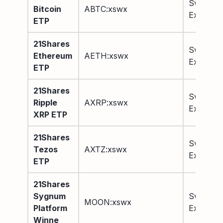
Swiss SI
Bitcoin
ABTC:xswx
Exchang
ETP
21Shares
Swiss SI
Ethereum
AETH:xswx
Exchang
ETP
21Shares
Swiss SI
Ripple
AXRP:xswx
Exchang
XRP ETP
21Shares
Swiss SI
Tezos
AXTZ:xswx
Exchang
ETP
21Shares
Sygnum
Swiss SI
MOON:xswx
Platform
Exchang
Winne