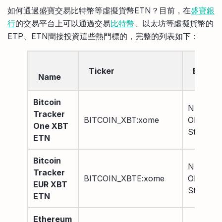
比較定存利率
如何通過盛寶交易比特幣等虛擬貨幣ETN？目前，在
盛寶銀
手機App與理財資訊
信用卡
行
的交易平台上可以通過交易
比特幣
、以太坊等虛擬貨幣的
比較各種最優惠信用卡
ETP、ETN間接投資這些熱門標的，完整的列表如下：
商業解決方案
企業服務
Ticker
Excha
Name
Bitcoin
NASDA
Tracker
BITCOIN_XBT:xome
OMX
One XBT
Stockho
ETN
Bitcoin
NASDA
Tracker
BITCOIN_XBTE:xome
OMX
EUR XBT
Stockho
ETN
Ethereum