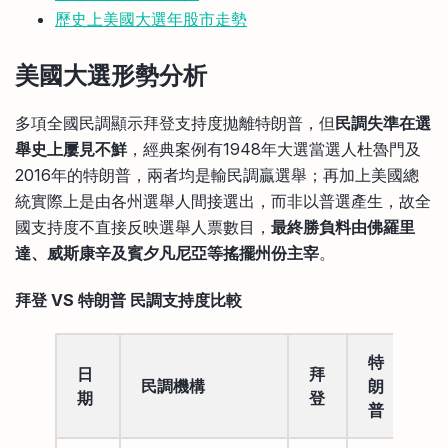
歷史上美國大選年股市走勢
美國大選形勢分析
多項全國民調顯示拜登支持度拋離特朗普，但
民調失準在選
舉史上屢見不鮮
，經典案例有1948年大選當選人杜魯門及
2016年的特朗普，兩者均是輸民調贏選舉；再加上美國總
統實際上是由各州選舉人間接選出，而非以普選產生，故全
國支持度不直接反映選舉人票數目，
最終勝負料由佛羅里
達、威斯康辛及賓夕凡尼亞等搖擺州份主宰
。
拜登 VS 特朗普 民調支持度比較
特
日
拜
誤
民調機構
朗
期
登
差
普