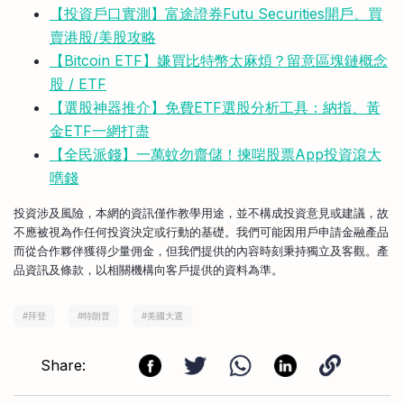
【投資戶口實測】富途證券Futu Securities開戶、買
賣港股/美股攻略
【Bitcoin ETF】嫌買比特幣太麻煩？留意區塊鏈概念
股 / ETF
【選股神器推介】免費ETF選股分析工具：納指、黃
金ETF一網打盡
【全民派錢】一萬蚊勿齋儲！揀啱股票App投資滾大
嚿錢
投資涉及風險，本網的資訊僅作教學用途，並不構成投資意見或建議，故
不應被視為作任何投資決定或行動的基礎。我們可能因用戶申請金融產品
而從合作夥伴獲得少量佣金，但我們提供的內容時刻秉持獨立及客觀。產
品資訊及條款，以相關機構向客戶提供的資料為準。
#
拜登
#
特朗普
#
美國大選
Share: