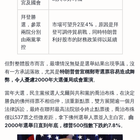
宮及國會
拜登勝
選，參眾
市場可望升2至4%，原因是拜
兩院分別
登可調停貿易戰，同時特朗普
由兩黨掌
利好股市的財務政策得以延續
控
但對整體股市而言，最壞情況無疑是選舉結果出現爭議，沒
有一方承認落敗，尤其是
特朗普曾宣稱郵寄選票容易造成舞
弊，令人憂慮2000年大選僵局或會重演
。
當年大選，民主黨候選人戈爾與共和黨的喬治布殊，在決定
勝負的佛州得票不相伯仲，須重新點票，雙方展開逾一個月
法律訴訟，最終在聯邦最高法院頒令終止點票後，喬治布殊
僅以537票之些微差距，拿下佛州選舉人票並入主白宮。
由
2000年選舉日直到年底，標普500指數下跌約7.8%
。