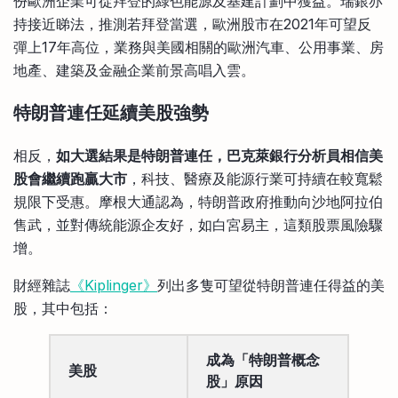
份歐洲企業可從拜登的綠色能源及基建計劃中獲益。瑞銀亦
持接近睇法，推測若拜登當選，歐洲股市在2021年可望反
彈上17年高位，業務與美國相關的歐洲汽車、公用事業、房
地產、建築及金融企業前景高唱入雲。
特朗普連任延續美股強勢
相反，
如大選結果是特朗普連任，巴克萊銀行分析員相信美
股會繼續跑贏大市
，科技、醫療及能源行業可持續在較寬鬆
規限下受惠。摩根大通認為，特朗普政府推動向沙地阿拉伯
售武，並對傳統能源企友好，如白宮易主，這類股票風險驟
增。
財經雜誌
《Kiplinger》
列出多隻可望從特朗普連任得益的美
股，其中包括：
成為「特朗普概念
美股
股」原因