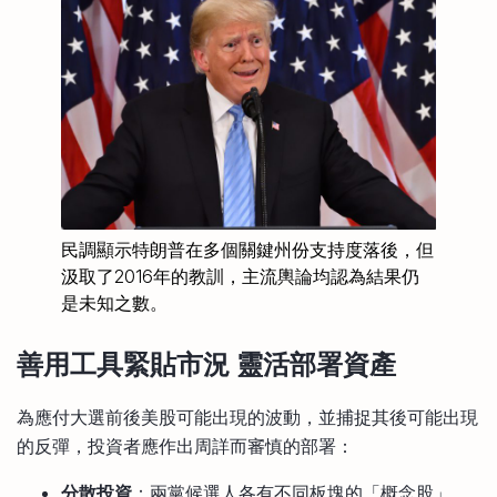
民調顯示特朗普在多個關鍵州份支持度落後，但
汲取了2016年的教訓，主流輿論均認為結果仍
是未知之數。
善用工具緊貼市況 靈活部署資產
為應付大選前後美股可能出現的波動，並捕捉其後可能出現
的反彈，投資者應作出周詳而審慎的部署：
分散投資
：兩黨候選人各有不同板塊的「概念股」，