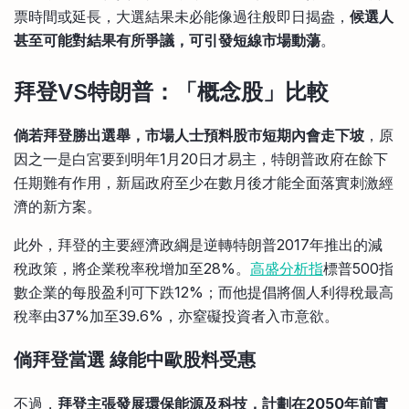
票時間或延長，大選結果未必能像過往般即日揭盎，
候選人
甚至可能對結果有所爭議，可引發短線市場動蕩
。
拜登VS特朗普：「概念股」比較
倘若拜登勝出選舉，市場人士預料股市短期內會走下坡
，原
因之一是白宮要到明年1月20日才易主，特朗普政府在餘下
任期難有作用，新屆政府至少在數月後才能全面落實刺激經
濟的新方案。
此外，拜登的主要經濟政綱是逆轉特朗普2017年推出的減
稅政策，將企業稅率稅增加至28%。
高盛分析指
標普500指
數企業的每股盈利可下跌12%；而他提倡將個人利得稅最高
稅率由37%加至39.6%，亦窒礙投資者入市意欲。
倘拜登當選 綠能中歐股料受惠
不過，
拜登主張發展環保能源及科技，計劃在2050年前實