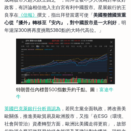
政客，有評論相信他入主白宮有利中國股市。星展銀行的王
良享在
《信報》
撰文，指出拜登當選可使「
美國整體國策重
心從『擾外』轉移至『安內』，對中國股市是一大利好
，明
年滬深300將再度挑戰5380點的大時代高位。」
特朗普任內標普500指數升約千點。圖：
富途牛
牛
英國巴克萊銀行分析員認為
，若民主黨全面執政，將改善美
歐關係，推進美歐貿易及歐洲股市，又指「在ESG（環境、
社會與管治）資產轉型方面，歐洲比美國走得更前」，故部