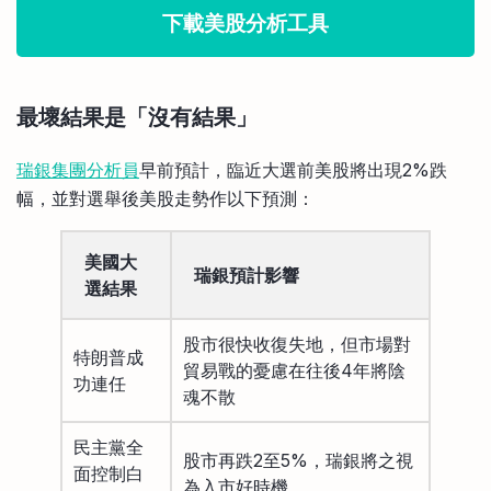
下載美股分析工具
最壞結果是「沒有結果」
瑞銀集團分析員
早前預計，臨近大選前美股將出現2%跌
幅，並對選舉後美股走勢作以下預測：
美國大
瑞銀預計影響
選結果
股市很快收復失地，但市場對
特朗普成
貿易戰的憂慮在往後4年將陰
功連任
魂不散
民主黨全
股市再跌2至5%，瑞銀將之視
面控制白
為入市好時機