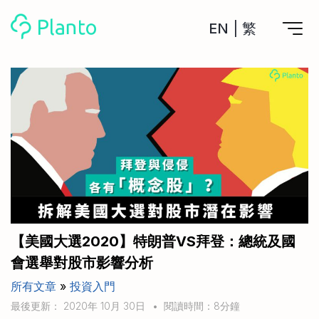
EN
|
繁
Planto功能
計劃買樓
工具
計劃買樓第一步
全功能記賬
管理及分析所有戶口
私人貸款
關於我們
管理MPF戶口
年利率/APR/年息比較
一次過管理所有強積金戶口
投資戶口 (美股)
申請清卡數/私人貸款
比較最抵美股投資戶口
Academy
CreFIT x Planto推廣優惠
投資戶口 (港股)
【美國大選2020】特朗普VS拜登：總統及國
比較最抵港股投資戶口
投資加密貨幣
會選舉對股市影響分析
Marketplace
比較最抵Crypto交易所
所有文章
»
投資入門
月供股票計劃
比較最抵月供計劃戶口
其他網站
最後更新： 2020年 10月 30日
•
閱讀時間：8分鐘
定期存款