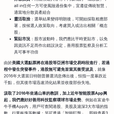
all in任何一方可使風險過份集中，宜遵從傳統智慧，
適當地分散資產組合
靈活取捨
：選舉結果變得明朗後，可開始採取相應部
署，按候選人政策取向，考慮買入或沽出相關「概念
股」
緊貼市況
：股市波動時，我們應比平時更貼市，以免
因資訊不足而作出錯誤決定，善用股票監察及分析工
具可事半功倍
由於
美國大選點票將在港股等亞洲市場交易時段進行
，
若過
程中發生突發事件，港股無可避免首當其衝受波及
，就像
2016年大選當日特朗普勝選消息傳出後，恒指一度暴跌近
千點，但其後市場迅速消化結果並收復部份失地。
汲取了2016年坐過山車的教訓，加上近年智能股票App興
起，我們應好好善用科技監察環球市場走勢
。例如在富途牛
牛手機App內，用戶可查閱港股、美股及滬深3大市場的指
數、行業板塊等數據；另可透過「智能盯盤」，即時查看3