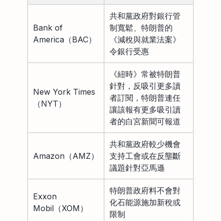
共和黨政府對銀行管
Bank of
制寬鬆、特朗普的
America（BAC）
《減稅與就業法案》
令銀行受惠
《紐時》常被特朗普
針對，反吸引更多讀
New York Times
者訂閱，特朗普連任
（NYT）
讓該報有更多吸引讀
者的白宮新聞可報道
共和黨政府較少機會
Amazon（AMZ）
支持工會或在反壟斷
議題針對亞馬遜
特朗普政府料不會對
Exxon
化石能源施加新稅或
Mobil（XOM）
限制