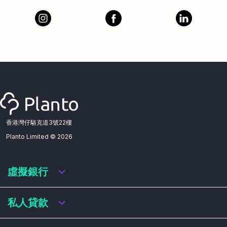
香港灣仔駱克道3號22樓
Planto Limited ©
2026
虛擬銀行
虛擬銀行迎新優惠
私人貸款
虛擬銀行存款利率比較
虛擬銀行銀扣賬卡 / 信用卡