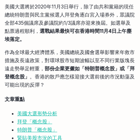
比較定存利率
美國大選將於2020年11月3日舉行，除了由共和黨籍的現任
手機App與理財資訊
信用卡
總統特朗普與民主黨候選人拜登角逐白宮入場券外，眾議院
比較各種最優惠信用卡
全部435個議席及參議院約1/3議席亦迎來換屆。如選舉及
商業解決方案
點票過程順利，
選戰結果最快可在香港時間11月4日上午塵
埃落定。
企業服務
作為全球最大經濟體系，美國總統及國會選舉影響來年救市
措施及長遠政策，對環球股市短期波幅以至不同行業版塊長
遠走勢舉足輕重，
部份企業更儼如「特朗普概念股」或「拜
登概念股」
。香港的散戶應怎樣迎接大選前後的市況動蕩及
可能出現的反彈？
文章重點
美國大選形勢分析
拜登「概念股」
特朗普「概念股」
緊貼美股市況的工具