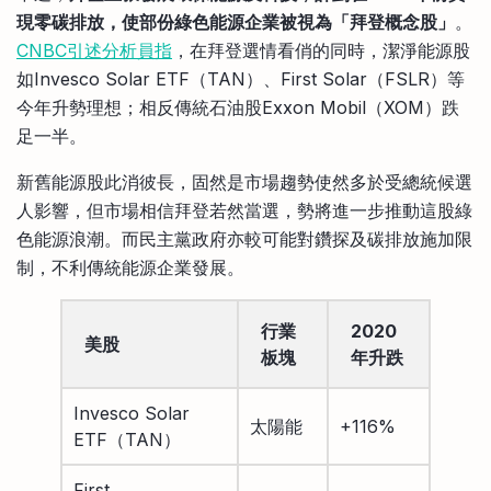
現零碳排放，使部份綠色能源企業被視為「拜登概念股」
。
CNBC引述分析員指
，在拜登選情看俏的同時，潔淨能源股
如Invesco Solar ETF（TAN）、First Solar（FSLR）等
今年升勢理想；相反傳統石油股Exxon Mobil（XOM）跌
足一半。
新舊能源股此消彼長，固然是市場趨勢使然多於受總統候選
人影響，但市場相信拜登若然當選，勢將進一步推動這股綠
色能源浪潮。而民主黨政府亦較可能對鑽探及碳排放施加限
制，不利傳統能源企業發展。
行業
2020
美股
板塊
年升跌
Invesco Solar
太陽能
+116%
ETF（TAN）
First