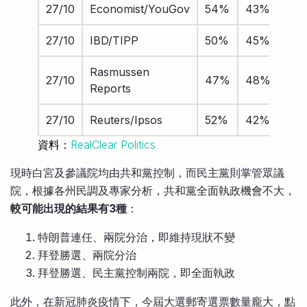
27/10
Economist/YouGov
54%
43%
3.2
27/10
IBD/TIPP
50%
45%
3.2
Rasmussen
27/10
47%
48%
2.5
Reports
27/10
Reuters/Ipsos
52%
42%
3.9
資料：
RealClear Politics
現時白宮及參議院均由共和黨控制，而民主黨則掌管眾議
院，根據各州民調及專家分析，共和黨全面執政機會不大，
較可能出現的結果有3種
：
特朗普連任、兩院分治，即維持現狀不變
拜登勝選、兩院分治
拜登勝選、民主黨控制兩院，即全面執政
此外，在新冠肺炎疫情下，今屆大選郵寄選票數量龐大，點