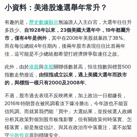
小資料：美港股逢選舉年常升？
有趣的是，
歷史數據顯示
無論誰人入主白宮，大選年往往升
多跌少。
自1928年以來，23個美國大選年中，19年都屬升
市，僅有4年是例外
，其中在2008年美股就暴跌了38%。
而在每位總統4年任期內，後兩年股市表現往往比首兩年
佳，這可能是不少總統都希望打經濟牌爭取連任之故。
此外，由於
港股
與
美股
關聯係數甚高，恒生指數與標普500
指數走勢接近，
由恒指成立以來，遇上美國大選年而跌市
的，與標指一樣只有2000及2008年
。
不過，股市過去表現不反映將來，加上政治一日都嫌長，
2016年特朗普在被民調看淡下爆冷勝出，今年誰也不能盲
信民調。而就算我們能「買中」大選結果，並按候選人政綱
分析其政策對個別股市板塊影響，但有關政策何時落實、怎
樣落實，卻是無從估計。與其在政治市中落重注，還不如緊
守
分散投資
原則穩陣安全。