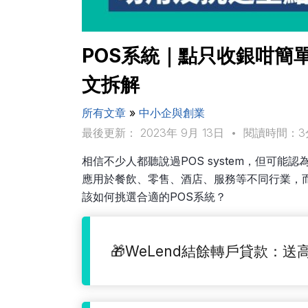
POS系統｜點只收銀咁簡單
文拆解
所有文章
»
中小企與創業
最後更新： 2023年 9月 13日
•
閱讀時間：3
相信不少人都聽說過POS system，但可
應用於餐飲、零售、酒店、服務等不同行業，
該如何挑選合適的POS系統？
🎁WeLend結餘轉戶貸款：送高