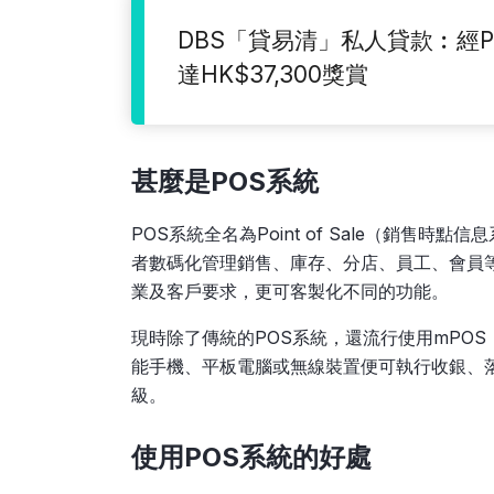
DBS「貸易清」私人貸款︰經Pl
達HK$37,300獎賞
甚麼是POS
系統
POS系統全名為Point of Sale（銷
者數碼化管理銷售、庫存、分店、員工、會員
業及客戶要求，更可客製化不同的功能。
現時除了傳統的POS系統，還流行使用mPOS（
能手機、平板電腦或無線裝置便可執行收銀、
級。
使用POS
系統的好處