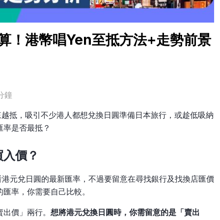
算！港幣唱Yen至抵方法+走勢前景
分鐘
來越抵，吸引不少港人都想兌換日圓準備日本旅行，或趁低吸納
匯率是否最抵？
買入價？
時查看港元兌日圓的最新匯率，不過要留意在尋找銀行及找換店匯價
的匯率，你需要自己比較。
賣出價」兩行。
想將港元兌換日圓時，你需留意的是「賣出