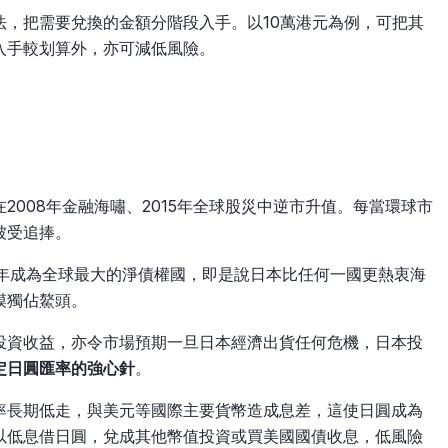
法，把需要兌換的金額分階段入手。以10萬港元為例，可把其
入手較划算外，亦可減低風險。
008年金融海嘯、2015年全球股災中逆市升值。每當環球市
被受追捧。
0年成為全球最大的淨債權國，即是說日本比任何一國更熱衷海
模獨佔鰲頭。
投資收益，亦令市場預期一旦日本經濟出貨任何危機，日本投
定日圓匯率的強心針
。
率長期低走，與美元等國際主要貨幣造成息差，這使日圓成為
以低息借日圓，兌成其他幣值投資或買美國國債收息，低風險