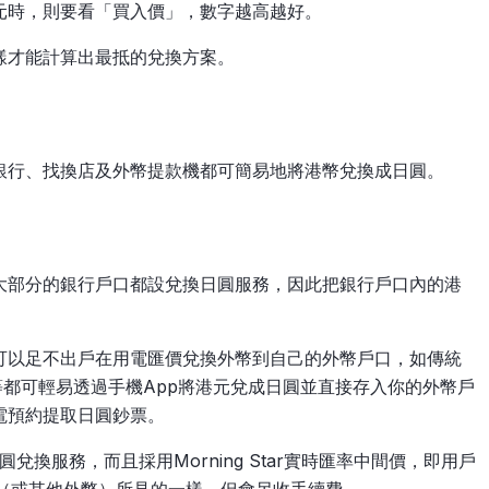
元時，則要看「買入價」，數字越高越好。
樣才能計算出最抵的兌換方案。
銀行、找換店及外幣提款機都可簡易地將港幣兌換成日圓。
大部分的銀行戶口都設兌換日圓服務，因此把銀行戶口內的港
可以足不出戶在用電匯價兌換外幣到自己的外幣戶口，如傳統
渣打等都可輕易透過手機App將港元兌成日圓並直接存入你的外幣戶
電預約提取日圓鈔票。
圓兌換服務，而且採用Morning Star實時匯率中間價，即用戶