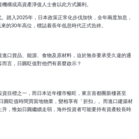
資機構或高資產淨值人士會以此方式圖利。
時代。踏入2025年，日本政策正常化步伐加快，全年兩度加息，
年代以來的30年高位，標誌着長年低息時代正式告終。
貴進口貨品、能源、食物及原材料，迫於無奈要承受久違的通
客而言，日圓眨值對他們有甚麼啟示？
投資目標之一，而日本近年樓市暢旺，東京首都圈新樓甚至
在日圓眨值時間買當地物業，變相享有「折扣」。而進口建築材
上升，惟如日圓繼續走弱，海外投資者可能要持有資產較長時