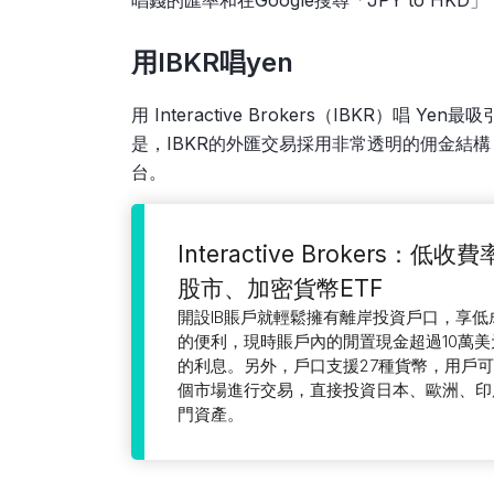
唱錢的匯率和在Google搜尋「JPY to 
用IBKR唱yen
用 Interactive Brokers（IBKR
是，IBKR的外匯交易採用非常透明的佣金結
台。
Interactive Brokers：
股市、加密貨幣ETF
開設IB賬戶就輕鬆擁有離岸投資戶口，享
的便利，現時賬戶內的閒置現金超過10萬美元
的利息。另外，戶口支援27種貨幣，用戶可在
個市場進行交易，直接投資日本、歐洲、印
門資產。