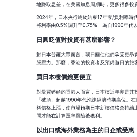
地賺取息差，在美國加息周期時，更多很多投
2024年，日本央行終於結束17年零/負利率
將利率由0.5%調升至0.75%，為自1990
日圓眨值對投資有甚麼影響？
對日本普羅大眾而言，弱日圓使他們承受更昂
脹壓力。那麼，香港的投資者及預備遊日的旅
買日本樓價錢更便宜
對愛買磚頭的香港人而言，日本樓近年亦是其
「破頂」超越1990年代泡沫經濟時期高位。
料價格上漲，使市場預期日本新樓價格會持續
間才能在計算匯率風險後獲利。
以出口或海外業務為主的日企或受惠