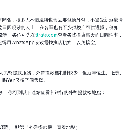
率聞名，很多人不惜過海也會去那兌換外幣
，
不過受新冠疫情
。想兌日圓現鈔的人士，在各區也有不少找換店可供選擇，例如
、景緻等，各位可先在
ttrate.com
查看各找換店當天的日圓匯率，
用WhatsApp或致電找換店預約，以免撲空。
人民幣提款服務，外幣提款機相對較少，但近年恒生、𣿬豐、
M，唱Yen又多了個選擇。
很多，你可到以下連結查看各銀行的外幣提款機地點：
類別」點選「外幣提款機」查看地點）