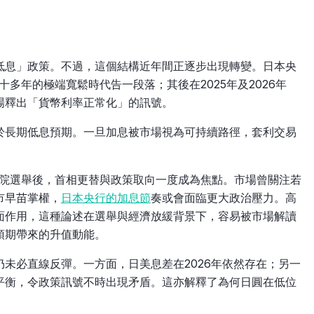
低息」政策。不過，這個結構近年間正逐步出現轉變。日本央
十多年的極端寬鬆時代告一段落；其後在2025年及2026年
場釋出「貨幣利率正常化」的訊號。
於長期低息預期。一旦加息被市場視為可持續路徑，套利交易
議院選舉後，首相更替與政策取向一度成為焦點。市場曾關注若
市早苗掌權，
日本央行的加息節
奏或會面臨更大政治壓力。高
面作用，這種論述在選舉與經濟放緩背景下，容易被市場解讀
預期帶來的升值動能。
未必直線反彈。一方面，日美息差在2026年依然存在；另一
平衡，令政策訊號不時出現矛盾。這亦解釋了為何日圓在低位