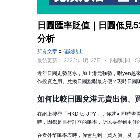
日圓匯率貶值｜日圓低見5
分析
所有文章
»
儲錢貼士
最後更新： 2026年 1月 27日
•
閱讀時間：5
近年日圓走勢低水，加上港元強勢，唱yen越
作投資之用。兌換日圓點唱最方便？現時日圓
如何比較日圓兌港元賣出價、
在網上搜尋「HKD to JPY」，你就可即
時，因都是自行訂立的匯率，所以要得到更佳
在看外幣匯率表時，你會見到「買入價」及「