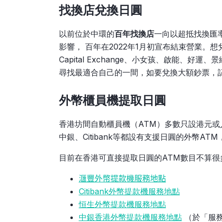
找換店兌換日圓
以前位於中環的
百年找換店
一向以超抵找換匯
影響， 百年在2022年1月初宣布結束營業
Capital Exchange、小女孩、啟能、好運
尋找最適合自己的一間，如要兌換大額鈔票，記得
外幣櫃員機提取日圓
香港坊間自動櫃員機（ATM）多數只設港元或
中銀、Citibank等都設有支援日圓的外幣AT
目前在香港可直接提取日圓的ATM數目不算
𣿬豐外幣提款機服務地點
Citibank外幣提款機服務地點
恒生外幣提款機服務地點
中銀香港外幣提款機服務地點
（於「服務