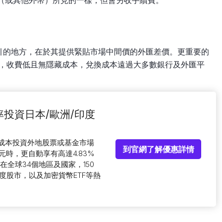
HKD」（或其他外幣）所見的一樣，但會另收手續費。
）唱 Yen最吸引的地方，在於其提供緊貼市場中間價的外匯差價。更重要的
構，收費低且無隱藏成本，兌換成本遠過大多數銀行及外匯平
低收費率投資日本/歐洲/印度
低成本投資外地股票或基金市場
到官網了解優惠詳情
時，更自動享有高達4.83%
全球34個地區及國家，150
度股市，以及加密貨幣ETF等熱