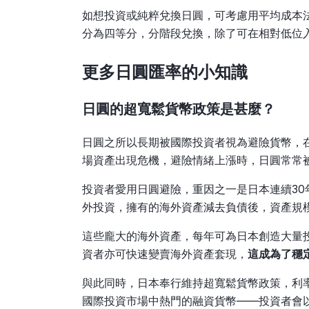
如想投資或純粹兌換日圓，可考慮用平均成本
分為四等分，分階段兌換，除了可在相對低位
更多日圓匯率的小知識
日圓的超寬鬆貨幣政策是甚麼？
日圓之所以長期被國際投資者視為避險貨幣，在2
場資產出現危機，避險情緒上漲時，日圓常常
投資者愛用日圓避險，重因之一是日本連續3
外投資，擁有的海外資產減去負債後，資產規
這些龐大的海外資產，每年可為日本創造大量
資者亦可快速變賣海外資產套現，
這成為了穩
與此同時，日本奉行維持超寬鬆貨幣政策，利
國際投資市場中熱門的融資貨幣——投資者會