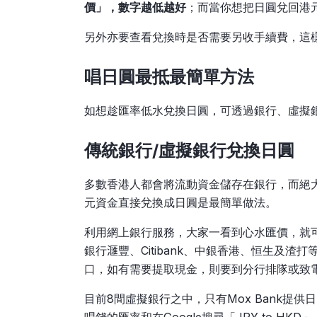
價」，數字越低越好
；而當你想把日圓兌回港
另外亦要查看兌換時是否需要另收手續費，這
唱日圓最抵最簡單方法
如想趁匯率低水兌換日圓，可透過銀行、虛擬
傳統銀行/
虛擬銀行兌換日圓
多數香港人都會將流動資金儲存在銀行，而絕
元資金直接兌換成日圓是最簡單做法。
利用網上銀行服務，大家一看到心水匯價，就
銀行𣿬豐、Citibank、中銀香港、恒生及
口，如有需要提取現金，則要到分行排隊或致
目前8間虛擬銀行之中，只有Mox Bank提供日