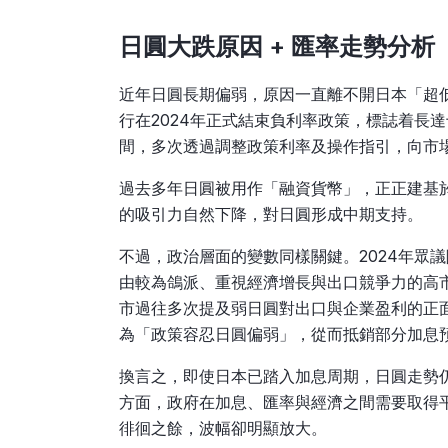
日圓大跌原因 + 匯率走勢分析
近年日圓長期偏弱，原因一直離不開日本「超
行在2024年正式結束負利率政策，標誌着長達
間，多次透過調整政策利率及操作指引，向市
過去多年日圓被用作「融資貨幣」，正正建基
的吸引力自然下降，對日圓形成中期支持。
不過，政治層面的變數同樣關鍵。2024年眾
由較為鴿派、重視經濟增長與出口競爭力的高
市過往多次提及弱日圓對出口與企業盈利的正
為「政策容忍日圓偏弱」，從而抵銷部分加息
換言之，即使日本已踏入加息周期，日圓走勢仍
方面，政府在加息、匯率與經濟之間需要取得
徘徊之餘，波幅卻明顯放大。