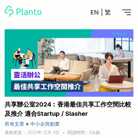
EN
|
繁
Planto功能
計劃買樓
工具
計劃買樓第一步
全功能記賬
管理及分析所有戶口
私人貸款
關於我們
管理MPF戶口
年利率/APR/年息比較
一次過管理所有強積金戶口
投資戶口 (美股)
申請清卡數/私人貸款
比較最抵美股投資戶口
Academy
CreFIT x Planto推廣優惠
投資戶口 (港股)
共享辦公室2024︰香港最佳共享工作空間比較
比較最抵港股投資戶口
投資加密貨幣
及推介 適合Startup / Slasher
Marketplace
比較最抵Crypto交易所
所有文章
»
中小企與創業
月供股票計劃
比較最抵月供計劃戶口
其他網站
最後更新： 2023年 12月 4日
•
閱讀時間：5分鐘
定期存款