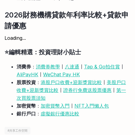
2026
財務
機構貸款年利率比較+貸款申
請優惠
Loading...
⭐️編輯精選：投資理財小貼士
消費券
：
消費券教學
〡
八達通
〡
Tap & Go拍住賞
〡
AliPayHK
〡
WeChat Pay HK
股票投資
：
港股戶口收費+迎新獎賞比較
〡
美股戶口
收費+迎新獎賞比較
〡
證券行免費送股票優惠
〡
第一
次買股票須知
加密貨幣
：
加密貨幣入門
〡
NFT入門懶人包
銀行戶口
：
虛擬銀行優惠比較
#
共享工作空間