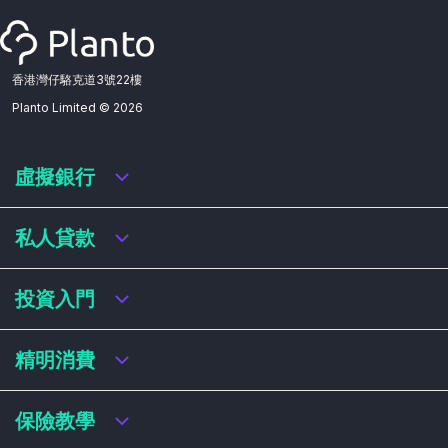
香港灣仔駱克道3號22樓
Planto Limited ©
2026
虛擬銀行
虛擬銀行迎新優惠
私人貸款
虛擬銀行存款利率比較
虛擬銀行銀扣賬卡 / 信用卡
私人貸款年利率比較
投資入門
虛擬銀行貸款
網上即批貸款
結餘轉戶
港股戶口收費及迎新優惠
精明消費
稅務貸款
美股戶口收費及迎新優惠
循環貸款
基金平台比較
網購信用卡
保險教學
財務公司貸款
買加密貨幣教學
信用卡迎新優惠比較