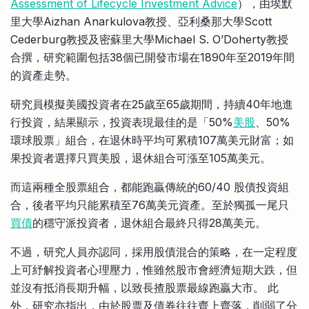
Assessment of Lifecycle Investment Advice
），由埃默
里大學Aizhan Anarkulova教授、亞利桑那大學Scott
Cederburg教授及密蘇里大學Michael S. O’Doherty教授
合撰，研究範圍包括38個已開發市場在1890年至2019年間
的資產走勢。
研究員模擬美國投資者在25歲至65歲期間，持續40年地進
行投資，結果顯示，投資表現最佳的是「50%
美股
、50%
環球股票」組合，在退休時平均可累積107萬美元財富；如
果投資者選擇只買美股，退休組合可漲至105萬美元。
而這兩種全股票組合，都能跑贏傳統的60/40 股債投資組
合，後者平均只能累積至76萬美元資產。至於獨孤一尾只
買債
的穩守派投資者，退休組合最終只得28萬美元。
不過，研究人員亦認同，採用股債混合的策略，在一定程度
上可紓解投資者心理壓力，惟雖然股市會經濟短期大跌，但
並沒有抵消長期升幅，以致長揸股票最線跑贏大市。 此
外，研究亦指出，由於股票及債券往往齊上齊落，削弱了分