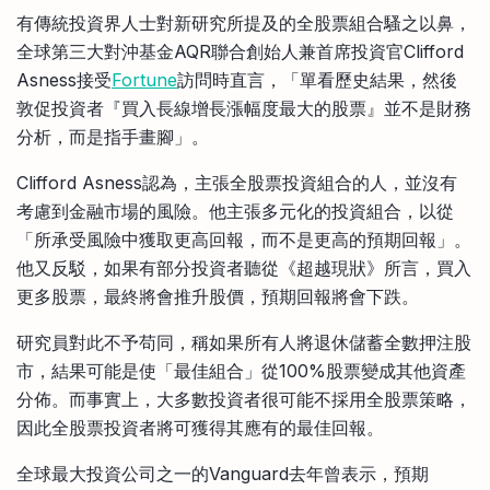
有傳統投資界人士對新研究所提及的全股票組合騷之以鼻，
全球第三大對沖基金AQR聯合創始人兼首席投資官Clifford
Asness接受
Fortune
訪問時直言，「單看歷史結果，然後
敦促投資者『買入長線增長漲幅度最大的股票』並不是財務
分析，而是指手畫腳」。
Clifford Asness認為，主張全股票投資組合的人，並沒有
考慮到金融市場的風險。他主張多元化的投資組合，以從
「所承受風險中獲取更高回報，而不是更高的預期回報」。
他又反駁，如果有部分投資者聽從《超越現狀》所言，買入
更多股票，最終將會推升股價，預期回報將會下跌。
研究員對此不予苟同，稱如果所有人將退休儲蓄全數押注股
市，結果可能是使「最佳組合」從100%股票變成其他資產
分佈。而事實上，大多數投資者很可能不採用全股票策略，
因此全股票投資者將可獲得其應有的最佳回報。
全球最大投資公司之一的Vanguard去年曾表示，預期