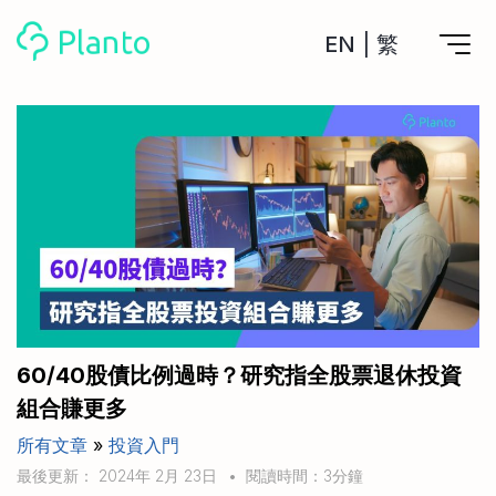
EN
|
繁
Planto功能
計劃買樓
工具
計劃買樓第一步
全功能記賬
管理及分析所有戶口
私人貸款
關於我們
管理MPF戶口
年利率/APR/年息比較
一次過管理所有強積金戶口
投資戶口 (美股)
申請清卡數/私人貸款
比較最抵美股投資戶口
Academy
CreFIT x Planto推廣優惠
投資戶口 (港股)
60/40股債比例過時？研究指全股票退休投資
比較最抵港股投資戶口
投資加密貨幣
組合賺更多
Marketplace
比較最抵Crypto交易所
所有文章
»
投資入門
月供股票計劃
比較最抵月供計劃戶口
其他網站
最後更新： 2024年 2月 23日
•
閱讀時間：3分鐘
定期存款