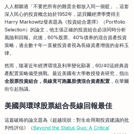
比較定存利率
人人都聽過「不要把所有的雞蛋全都放入同一個籃」，這套
手機App與理財資訊
信用卡
深入民心的投資概念始於1952年，諾貝爾經濟學獎得主
比較各種最優惠信用卡
Harry Markowitz發表題為《投資組合選擇》（Portfolio
商業解決方案
Selection）的論文，他主張正確的投資組合必須同時分析
風險和回報。此後，60%股票、40%債券的混合資產投資
企業服務
策略，過去數十年一直被投資者視為長線資產增值的金科玉
律。
然而，隨著近年經濟環境及利率變化顯著，60/40這經典資
產配置策略備受挑戰。最近美國有大學教授發表研究，指出
全股票投資組合，長線竟可跑贏股債混合資產配置
，在華爾
街引起熱議。
美國與環球股票組合長線回報最佳
這篇破格的論文題為《超越現狀：對生命用期投資建議的批
判性評估》（
Beyond the Status Quo: A Critical