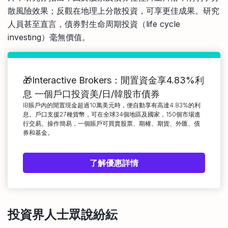
散風險效果；反觀在地理上分散投資，可享更佳成果。研究
人員甚至直言，債券對生命周期投資（life cycle
investing）毫無價值。
🎁Interactive Brokers：閒置資金享4.83%利
息 一個戶口投資美/日/韓股市債券
IB賬戶內的閒置現金超過10萬美元時，便自動享有高達4.83%的利
息。戶口支援27種貨幣，可在全球34個地區及國家，150個市場進
行交易。操作簡易，一個賬戶可買賣股票、期權、期貨、外匯、債
券和基金。
了解優惠詳情
投資界人士眾說紛紜