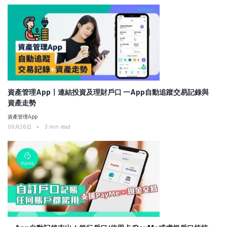
資產管理App〡連結投資及理財戶口 一App自動追蹤交易記錄與
資產走勢
資產管理App
06月26日
•
3
min read