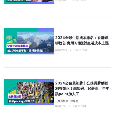
2024全球生活成本排名：香港蟬
聯榜首 實用3招應對生活成本上漲
06月20日
•
5
min read
2024公務員加薪〡公務員薪酬福
利有幾正？鐵飯碗、起薪高、年年
跳point加人工
公務員加薪
|
薪級表
06月17日
•
2
min read