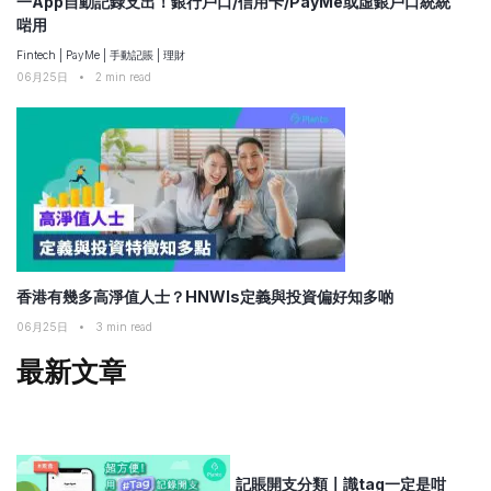
一App自動記錄支出！銀行戶口/信用卡/PayMe或虛銀戶口統統
啱用
Fintech
|
PayMe
|
手動記賬
|
理財
06月25日
•
2
min read
香港有幾多高淨值人士？HNWIs定義與投資偏好知多啲
06月25日
•
3
min read
最新文章
記賬開支分類〡識tag一定是咁