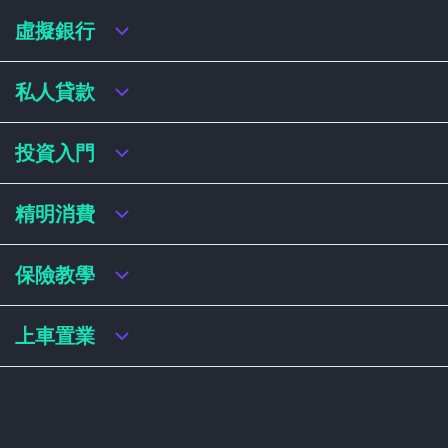
虛擬銀行
虛擬銀行迎新優惠
私人貸款
虛擬銀行存款利率比較
虛擬銀行銀扣賬卡 / 信用卡
私人貸款年利率比較
投資入門
虛擬銀行貸款
網上即批貸款
結餘轉戶
港股戶口收費及迎新優惠
精明消費
稅務貸款
美股戶口收費及迎新優惠
循環貸款
基金平台比較
網購信用卡
保險教學
財務公司貸款
買加密貨幣教學
信用卡迎新優惠比較
NFT入門
飛行里數信用卡
買保險基本概念
上車置業
學生信用卡
儲蓄保險
八達通自動增設信用卡
人壽保險
香港買樓流程
機場貴賓室信用卡
意外保險
居屋懶人包
醫療保險
居屋按揭