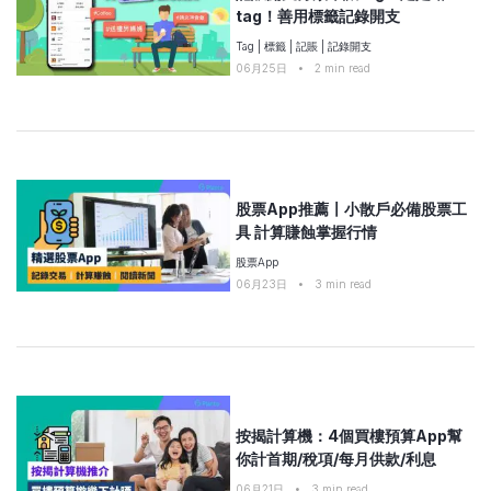
tag！善用標籤記錄開支
Tag
|
標籤
|
記賬
|
記錄開支
06月25日
•
2
min read
股票App推薦〡小散戶必備股票工
具 計算賺蝕掌握行情
股票App
06月23日
•
3
min read
按揭計算機：4個買樓預算App幫
你計首期/稅項/每月供款/利息
06月21日
•
3
min read