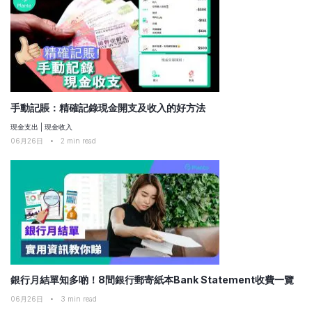
手動記賬：精確記錄現金開支及收入的好方法
現金支出
|
現金收入
06月26日
•
2
min read
銀行月結單知多啲！8間銀行郵寄紙本Bank Statement收費一覽
06月26日
•
3
min read