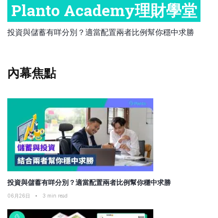
Planto Academy理財學堂
比較定存利率
手機App與理財資訊
信用卡
職場理財
比較各種最優惠信用卡
投資與儲蓄有咩分別？適當配置兩者比例幫你穩中求勝
商業解決方案
保險教室
企業服務
內幕焦點
跨境理財
中小企與創業
投資與儲蓄有咩分別？適當配置兩者比例幫你穩中求勝
06月26日
•
3
min read