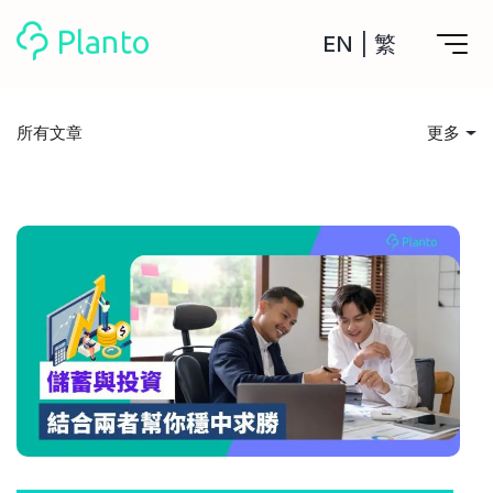
EN
|
繁
Planto功能
所有文章
更多
計劃買樓
所有文章
工具
計劃買樓第一步
全功能記賬
投資入門
管理及分析所有戶口
私人貸款
關於我們
管理MPF戶口
年利率/APR/年息比較
一次過管理所有強積金戶口
投資戶口 (美股)
儲錢貼士
申請清卡數/私人貸款
比較最抵美股投資戶口
Academy
CreFIT x Planto推廣優惠
投資戶口 (港股)
消費娛樂
比較最抵港股投資戶口
投資加密貨幣
Marketplace
比較最抵Crypto交易所
借貸須知
月供股票計劃
比較最抵月供計劃戶口
其他網站
住屋開支
定期存款