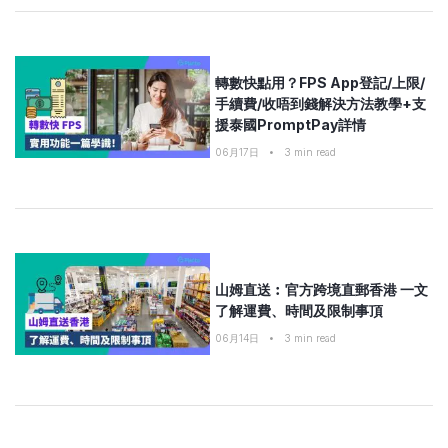
轉數快點用？FPS App登記/上限/
手續費/收唔到錢解決方法教學+支
援泰國PromptPay詳情
06月17日
•
3
min read
山姆直送︰官方跨境直郵香港 一文
了解運費、時間及限制事頂
06月14日
•
3
min read