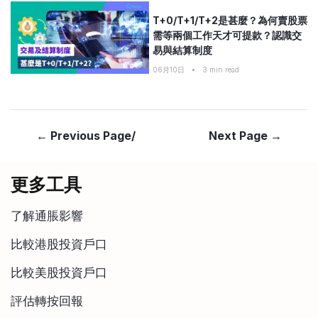
T+0/T+1/T+2是甚麼？為何賣股票
需等兩個工作天才可提款？認識交
易與結算制度
06月10日
•
3
min read
← Previous Page/
Next Page →
更多工具
了解通脹影響
比較港股投資戶口
比較美股投資戶口
評估轉按回報